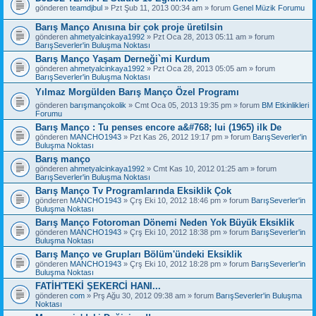
gönderen
teamdjbul
» Pzt Şub 11, 2013 00:34 am » forum
Genel Müzik Forumu
Barış Manço Anısına bir çok proje üretilsin
gönderen
ahmetyalcinkaya1992
» Pzt Oca 28, 2013 05:11 am » forum
BarışSeverler'in Buluşma Noktası
Barış Manço Yaşam Derneği`mi Kurdum
gönderen
ahmetyalcinkaya1992
» Pzt Oca 28, 2013 05:05 am » forum
BarışSeverler'in Buluşma Noktası
Yılmaz Morgülden Barış Manço Özel Programı
gönderen
barışmançokolik
» Cmt Oca 05, 2013 19:35 pm » forum
BM Etkinlikleri
Forumu
Barış Manço : Tu penses encore a&#768; lui (1965) ilk De
gönderen
MANCHO1943
» Pzt Kas 26, 2012 19:17 pm » forum
BarışSeverler'in
Buluşma Noktası
Barış manço
gönderen
ahmetyalcinkaya1992
» Cmt Kas 10, 2012 01:25 am » forum
BarışSeverler'in Buluşma Noktası
Barış Manço Tv Programlarında Eksiklik Çok
gönderen
MANCHO1943
» Çrş Eki 10, 2012 18:46 pm » forum
BarışSeverler'in
Buluşma Noktası
Barış Manço Fotoroman Dönemi Neden Yok Büyük Eksiklik
gönderen
MANCHO1943
» Çrş Eki 10, 2012 18:38 pm » forum
BarışSeverler'in
Buluşma Noktası
Barış Manço ve Grupları Bölüm'ündeki Eksiklik
gönderen
MANCHO1943
» Çrş Eki 10, 2012 18:28 pm » forum
BarışSeverler'in
Buluşma Noktası
FATİH'TEKİ ŞEKERCİ HANI...
gönderen
com
» Prş Ağu 30, 2012 09:38 am » forum
BarışSeverler'in Buluşma
Noktası