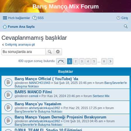
Barış Manço Mix Forum
Hızlı bağlantılar
SSS
Giriş
Forum Ana Sayfa
ra
Cevaplanmamış başlıklar
Gelişmiş aramaya git
400 uygun sonuç bulundu
1
2
3
4
5
…
8
Başlıklar
Barış Manço Official ( YouTube) 'da
gönderen
MANCHO1943
» Sal Şub 18, 2025 15:46 pm » forum
BarışSeverler'in
Buluşma Noktası
BARIS MANCO Filmi
gönderen
cemoli
» Pzr Kas 24, 2024 23:46 pm » forum
Serbest Mix
Barış Manço`yu Yaşatalım
gönderen
ahmetyalcinkaya1992
» Pzt Haz 29, 2015 17:25 pm » forum
BarışSeverler'in Buluşma Noktası
Barış Manço Yaşam Derneği Projesini Bırakıyorum
gönderen
ahmetyalcinkaya1992
» Cmt Şub 16, 2013 04:45 am » forum
BarışSeverler'in Buluşma Noktası
DJBUL TEAM FL Studio 10 Eğitimleri