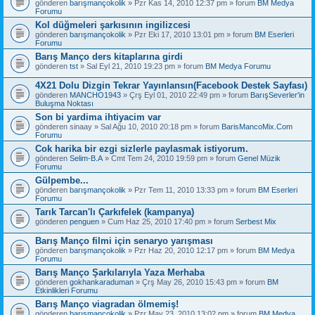
gönderen
barışmançokolik
» Pzr Kas 14, 2010 12:37 pm » forum
BM Medya
Forumu
Kol düğmeleri şarkısının ingilizcesi
gönderen
barışmançokolik
» Pzr Eki 17, 2010 13:01 pm » forum
BM Eserleri
Forumu
Barış Manço ders kitaplarına girdi
gönderen
tst
» Sal Eyl 21, 2010 19:23 pm » forum
BM Medya Forumu
4X21 Dolu Dizgin Tekrar Yayınlansın(Facebook Destek Sayfası)
gönderen
MANCHO1943
» Çrş Eyl 01, 2010 22:49 pm » forum
BarışSeverler'in
Buluşma Noktası
Son bi yardima ihtiyacim var
gönderen
sinaay
» Sal Ağu 10, 2010 20:18 pm » forum
BarisMancoMix.Com
Forumu
Cok harika bir ezgi sizlerle paylasmak istiyorum.
gönderen
Selim-B.A
» Cmt Tem 24, 2010 19:59 pm » forum
Genel Müzik
Forumu
Gülpembe...
gönderen
barışmançokolik
» Pzr Tem 11, 2010 13:33 pm » forum
BM Eserleri
Forumu
Tarık Tarcan'lı Çarkıfelek (kampanya)
gönderen
penguen
» Cum Haz 25, 2010 17:40 pm » forum
Serbest Mix
Barış Manço filmi için senaryo yarışması
gönderen
barışmançokolik
» Pzr Haz 20, 2010 12:17 pm » forum
BM Medya
Forumu
Barış Manço Şarkılarıyla Yaza Merhaba
gönderen
gokhankaraduman
» Çrş May 26, 2010 15:43 pm » forum
BM
Etkinlikleri Forumu
Barış Manço viagradan ölmemiş!
gönderen
barışmançokolik
» Pzr May 23, 2010 13:02 pm » forum
BM Medya