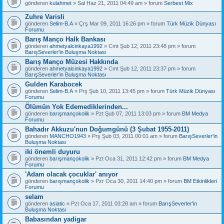
gönderen
kulahmet
» Sal Haz 21, 2011 04:49 am » forum
Serbest Mix
Zuhre Varisli
gönderen
Selim-B.A
» Çrş Mar 09, 2011 16:26 pm » forum
Türk Müzik Dünyası
Forumu
Barış Manço Halk Bankası
gönderen
ahmetyalcinkaya1992
» Cmt Şub 12, 2011 23:48 pm » forum
BarışSeverler'in Buluşma Noktası
Barış Manço Müzesi Hakkında
gönderen
ahmetyalcinkaya1992
» Cmt Şub 12, 2011 23:37 pm » forum
BarışSeverler'in Buluşma Noktası
Gulden Karabocek
gönderen
Selim-B.A
» Prş Şub 10, 2011 13:45 pm » forum
Türk Müzik Dünyası
Forumu
Ölümün Yok Edemediklerinden...
gönderen
barışmançokolik
» Pzt Şub 07, 2011 13:03 pm » forum
BM Medya
Forumu
Bahadır Akkuzu'nun Doğumgünü (3 Şubat 1955-2011)
gönderen
MANCHO1943
» Prş Şub 03, 2011 00:01 am » forum
BarışSeverler'in
Buluşma Noktası
iki önemli duyuru
gönderen
barışmançokolik
» Pzt Oca 31, 2011 12:42 pm » forum
BM Medya
Forumu
'Adam olacak çocuklar' anıyor
gönderen
barışmançokolik
» Pzr Oca 30, 2011 14:40 pm » forum
BM Etkinlikleri
Forumu
selam
gönderen
asiatic
» Pzt Oca 17, 2011 03:28 am » forum
BarışSeverler'in
Buluşma Noktası
Babasından yadigar