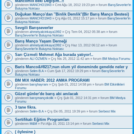
Mancomix'deki Değişim..!!
gönderen
MANCHO1943
» Cmt Ağu 18, 2012 19:23 pm » forum
BarışSeverler'in
Buluşma Noktası
Doğukan Manço'dan ''Binlik Demlik''(Bir Barış Manço Bestesi)
gönderen
MANCHO1943
» Çrş Ağu 01, 2012 15:17 pm » forum
BarışSeverler'in
Buluşma Noktası
Sevgili Barışseverler
gönderen
ahmetyalcinkaya1992
» Çrş Tem 04, 2012 05:38 am » forum
BarışSeverler'in Buluşma Noktası
Barış Manço Yaşam Derneği
gönderen
ahmetyalcinkaya1992
» Çrş Haz 13, 2012 06:12 am » forum
BarışSeverler'in Buluşma Noktası
Sarı Çizmeli Mehmet Ağa burada yatıyor!..
gönderen
ALİ ÖZMEN
» Çrş Nis 25, 2012 11:42 am » forum
BM Medya Forumu
Baris Manco&#8217;nun olum yil doneminde genelde neler y
gönderen
Selim-B.A
» Cum Şub 17, 2012 19:29 pm » forum
BarışSeverler'in
Buluşma Noktası
BM MIX HABER: 2012 ANMA PROGRAMI
gönderen
barışhayranı
» Çrş Şub 01, 2012 14:58 pm » forum
BM Etkinlikleri
Forumu
Güzel günler'de barış abi anılacak
gönderen
barışmançokolik
» Çrş Şub 01, 2012 14:31 pm » forum
BM Medya
Forumu
3 tane fikra.
gönderen
Selim-B.A
» Çrş Eki 05, 2011 19:39 pm » forum
Serbest Mix
Sertifikalı Eğitim Programları
gönderen
M&M
» Pzt Ağu 15, 2011 13:14 pm » forum
Serbest Mix
( öylesine )