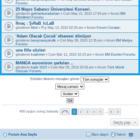
Forumu
25 Mayıs Sabancı Üniversitesi Konseri.
gönderen
gokhankaraduman
» Cum May 21, 2010 17:04 pm » forum
BM
Etkinlikleri Forumu
İhraç : ŞıRaB_IcLaB
gönderen
Mod
» Prş May 13, 2010 02:29 am » forum
Forum Cezaları
'Adam Olacak Çocuk' efsanesi dönüyor
gönderen
barışmançokolik
» Cmt May 08, 2010 12:35 pm » forum
BM Medya
Forumu
une fille sözleri
gönderen
kulahmet
» Cum Mar 12, 2010 16:23 pm » forum
BM Eserleri Forumu
MANGA eurovision şarkıları ..
gönderen
kadir 2023
» Cum Mar 05, 2010 20:56 pm » forum
Türk Müzik
Dünyası Forumu
Eskiden itibaren mesajları göster
400 uygun sonuç bulundu
1
2
3
4
5
…
8
Geçiş yap
Forum Ana Sayfa
Bize ulaşın
Takım