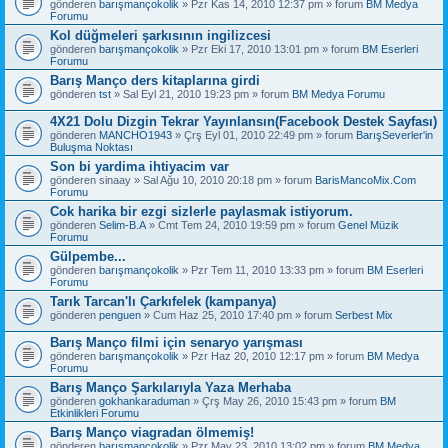
gönderen
barışmançokolik
» Pzr Kas 14, 2010 12:37 pm » forum
BM Medya
Forumu
Kol düğmeleri şarkısının ingilizcesi
gönderen
barışmançokolik
» Pzr Eki 17, 2010 13:01 pm » forum
BM Eserleri
Forumu
Barış Manço ders kitaplarına girdi
gönderen
tst
» Sal Eyl 21, 2010 19:23 pm » forum
BM Medya Forumu
4X21 Dolu Dizgin Tekrar Yayınlansın(Facebook Destek Sayfası)
gönderen
MANCHO1943
» Çrş Eyl 01, 2010 22:49 pm » forum
BarışSeverler'in
Buluşma Noktası
Son bi yardima ihtiyacim var
gönderen
sinaay
» Sal Ağu 10, 2010 20:18 pm » forum
BarisMancoMix.Com
Forumu
Cok harika bir ezgi sizlerle paylasmak istiyorum.
gönderen
Selim-B.A
» Cmt Tem 24, 2010 19:59 pm » forum
Genel Müzik
Forumu
Gülpembe...
gönderen
barışmançokolik
» Pzr Tem 11, 2010 13:33 pm » forum
BM Eserleri
Forumu
Tarık Tarcan'lı Çarkıfelek (kampanya)
gönderen
penguen
» Cum Haz 25, 2010 17:40 pm » forum
Serbest Mix
Barış Manço filmi için senaryo yarışması
gönderen
barışmançokolik
» Pzr Haz 20, 2010 12:17 pm » forum
BM Medya
Forumu
Barış Manço Şarkılarıyla Yaza Merhaba
gönderen
gokhankaraduman
» Çrş May 26, 2010 15:43 pm » forum
BM
Etkinlikleri Forumu
Barış Manço viagradan ölmemiş!
gönderen
barışmançokolik
» Pzr May 23, 2010 13:02 pm » forum
BM Medya