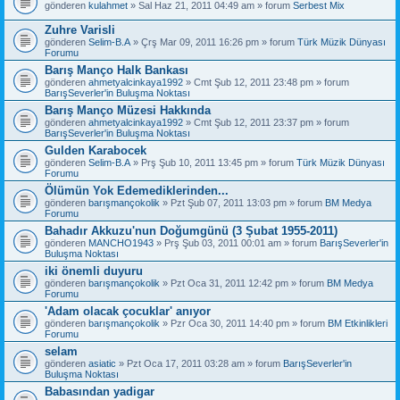
gönderen
kulahmet
» Sal Haz 21, 2011 04:49 am » forum
Serbest Mix
Zuhre Varisli
gönderen
Selim-B.A
» Çrş Mar 09, 2011 16:26 pm » forum
Türk Müzik Dünyası
Forumu
Barış Manço Halk Bankası
gönderen
ahmetyalcinkaya1992
» Cmt Şub 12, 2011 23:48 pm » forum
BarışSeverler'in Buluşma Noktası
Barış Manço Müzesi Hakkında
gönderen
ahmetyalcinkaya1992
» Cmt Şub 12, 2011 23:37 pm » forum
BarışSeverler'in Buluşma Noktası
Gulden Karabocek
gönderen
Selim-B.A
» Prş Şub 10, 2011 13:45 pm » forum
Türk Müzik Dünyası
Forumu
Ölümün Yok Edemediklerinden...
gönderen
barışmançokolik
» Pzt Şub 07, 2011 13:03 pm » forum
BM Medya
Forumu
Bahadır Akkuzu'nun Doğumgünü (3 Şubat 1955-2011)
gönderen
MANCHO1943
» Prş Şub 03, 2011 00:01 am » forum
BarışSeverler'in
Buluşma Noktası
iki önemli duyuru
gönderen
barışmançokolik
» Pzt Oca 31, 2011 12:42 pm » forum
BM Medya
Forumu
'Adam olacak çocuklar' anıyor
gönderen
barışmançokolik
» Pzr Oca 30, 2011 14:40 pm » forum
BM Etkinlikleri
Forumu
selam
gönderen
asiatic
» Pzt Oca 17, 2011 03:28 am » forum
BarışSeverler'in
Buluşma Noktası
Babasından yadigar