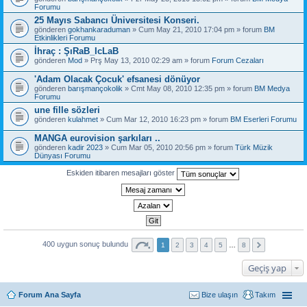
Forumu
25 Mayıs Sabancı Üniversitesi Konseri.
gönderen
gokhankaraduman
» Cum May 21, 2010 17:04 pm » forum
BM
Etkinlikleri Forumu
İhraç : ŞıRaB_IcLaB
gönderen
Mod
» Prş May 13, 2010 02:29 am » forum
Forum Cezaları
'Adam Olacak Çocuk' efsanesi dönüyor
gönderen
barışmançokolik
» Cmt May 08, 2010 12:35 pm » forum
BM Medya
Forumu
une fille sözleri
gönderen
kulahmet
» Cum Mar 12, 2010 16:23 pm » forum
BM Eserleri Forumu
MANGA eurovision şarkıları ..
gönderen
kadir 2023
» Cum Mar 05, 2010 20:56 pm » forum
Türk Müzik
Dünyası Forumu
Eskiden itibaren mesajları göster
400 uygun sonuç bulundu
1
2
3
4
5
…
8
Geçiş yap
Forum Ana Sayfa
Bize ulaşın
Takım