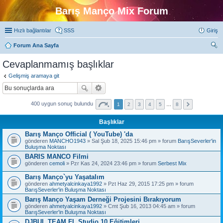
Barış Manço Mix Forum
Hızlı bağlantılar
SSS
Giriş
Forum Ana Sayfa
ra
Cevaplanmamış başlıklar
Gelişmiş aramaya git
400 uygun sonuç bulundu
1
2
3
4
5
…
8
Başlıklar
Barış Manço Official ( YouTube) 'da
gönderen
MANCHO1943
» Sal Şub 18, 2025 15:46 pm » forum
BarışSeverler'in
Buluşma Noktası
BARIS MANCO Filmi
gönderen
cemoli
» Pzr Kas 24, 2024 23:46 pm » forum
Serbest Mix
Barış Manço`yu Yaşatalım
gönderen
ahmetyalcinkaya1992
» Pzt Haz 29, 2015 17:25 pm » forum
BarışSeverler'in Buluşma Noktası
Barış Manço Yaşam Derneği Projesini Bırakıyorum
gönderen
ahmetyalcinkaya1992
» Cmt Şub 16, 2013 04:45 am » forum
BarışSeverler'in Buluşma Noktası
DJBUL TEAM FL Studio 10 Eğitimleri