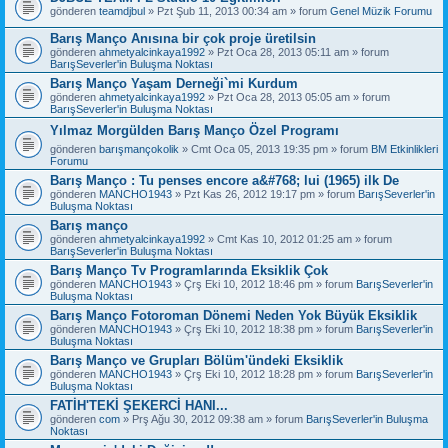
gönderen
teamdjbul
» Pzt Şub 11, 2013 00:34 am » forum
Genel Müzik Forumu
Barış Manço Anısına bir çok proje üretilsin
gönderen
ahmetyalcinkaya1992
» Pzt Oca 28, 2013 05:11 am » forum
BarışSeverler'in Buluşma Noktası
Barış Manço Yaşam Derneği`mi Kurdum
gönderen
ahmetyalcinkaya1992
» Pzt Oca 28, 2013 05:05 am » forum
BarışSeverler'in Buluşma Noktası
Yılmaz Morgülden Barış Manço Özel Programı
gönderen
barışmançokolik
» Cmt Oca 05, 2013 19:35 pm » forum
BM Etkinlikleri
Forumu
Barış Manço : Tu penses encore a&#768; lui (1965) ilk De
gönderen
MANCHO1943
» Pzt Kas 26, 2012 19:17 pm » forum
BarışSeverler'in
Buluşma Noktası
Barış manço
gönderen
ahmetyalcinkaya1992
» Cmt Kas 10, 2012 01:25 am » forum
BarışSeverler'in Buluşma Noktası
Barış Manço Tv Programlarında Eksiklik Çok
gönderen
MANCHO1943
» Çrş Eki 10, 2012 18:46 pm » forum
BarışSeverler'in
Buluşma Noktası
Barış Manço Fotoroman Dönemi Neden Yok Büyük Eksiklik
gönderen
MANCHO1943
» Çrş Eki 10, 2012 18:38 pm » forum
BarışSeverler'in
Buluşma Noktası
Barış Manço ve Grupları Bölüm'ündeki Eksiklik
gönderen
MANCHO1943
» Çrş Eki 10, 2012 18:28 pm » forum
BarışSeverler'in
Buluşma Noktası
FATİH'TEKİ ŞEKERCİ HANI...
gönderen
com
» Prş Ağu 30, 2012 09:38 am » forum
BarışSeverler'in Buluşma
Noktası