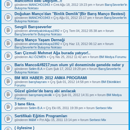
Mancomix'deki Değişim..!!
gönderen
MANCHO1943
» Cmt Ağu 18, 2012 19:23 pm » forum
BarışSeverler'in
Buluşma Noktası
Doğukan Manço'dan ''Binlik Demlik''(Bir Barış Manço Bestesi)
gönderen
MANCHO1943
» Çrş Ağu 01, 2012 15:17 pm » forum
BarışSeverler'in
Buluşma Noktası
Sevgili Barışseverler
gönderen
ahmetyalcinkaya1992
» Çrş Tem 04, 2012 05:38 am » forum
BarışSeverler'in Buluşma Noktası
Barış Manço Yaşam Derneği
gönderen
ahmetyalcinkaya1992
» Çrş Haz 13, 2012 06:12 am » forum
BarışSeverler'in Buluşma Noktası
Sarı Çizmeli Mehmet Ağa burada yatıyor!..
gönderen
ALİ ÖZMEN
» Çrş Nis 25, 2012 11:42 am » forum
BM Medya Forumu
Baris Manco&#8217;nun olum yil doneminde genelde neler y
gönderen
Selim-B.A
» Cum Şub 17, 2012 19:29 pm » forum
BarışSeverler'in
Buluşma Noktası
BM MIX HABER: 2012 ANMA PROGRAMI
gönderen
barışhayranı
» Çrş Şub 01, 2012 14:58 pm » forum
BM Etkinlikleri
Forumu
Güzel günler'de barış abi anılacak
gönderen
barışmançokolik
» Çrş Şub 01, 2012 14:31 pm » forum
BM Medya
Forumu
3 tane fikra.
gönderen
Selim-B.A
» Çrş Eki 05, 2011 19:39 pm » forum
Serbest Mix
Sertifikalı Eğitim Programları
gönderen
M&M
» Pzt Ağu 15, 2011 13:14 pm » forum
Serbest Mix
( öylesine )