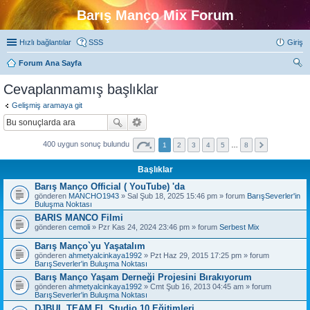
Barış Manço Mix Forum
Hızlı bağlantılar
SSS
Giriş
Forum Ana Sayfa
ra
Cevaplanmamış başlıklar
Gelişmiş aramaya git
400 uygun sonuç bulundu
1
2
3
4
5
…
8
Başlıklar
Barış Manço Official ( YouTube) 'da
gönderen
MANCHO1943
» Sal Şub 18, 2025 15:46 pm » forum
BarışSeverler'in
Buluşma Noktası
BARIS MANCO Filmi
gönderen
cemoli
» Pzr Kas 24, 2024 23:46 pm » forum
Serbest Mix
Barış Manço`yu Yaşatalım
gönderen
ahmetyalcinkaya1992
» Pzt Haz 29, 2015 17:25 pm » forum
BarışSeverler'in Buluşma Noktası
Barış Manço Yaşam Derneği Projesini Bırakıyorum
gönderen
ahmetyalcinkaya1992
» Cmt Şub 16, 2013 04:45 am » forum
BarışSeverler'in Buluşma Noktası
DJBUL TEAM FL Studio 10 Eğitimleri