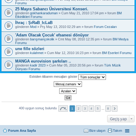
Forumu
25 Mayıs Sabancı Üniversitesi Konseri.
gönderen
gokhankaraduman
» Cum May 21, 2010 17:04 pm » forum
BM
Etkinlikleri Forumu
İhraç : ŞıRaB_IcLaB
gönderen
Mod
» Prş May 13, 2010 02:29 am » forum
Forum Cezaları
'Adam Olacak Çocuk' efsanesi dönüyor
gönderen
barışmançokolik
» Cmt May 08, 2010 12:35 pm » forum
BM Medya
Forumu
une fille sözleri
gönderen
kulahmet
» Cum Mar 12, 2010 16:23 pm » forum
BM Eserleri Forumu
MANGA eurovision şarkıları ..
gönderen
kadir 2023
» Cum Mar 05, 2010 20:56 pm » forum
Türk Müzik
Dünyası Forumu
Eskiden itibaren mesajları göster
400 uygun sonuç bulundu
1
2
3
4
5
…
8
Geçiş yap
Forum Ana Sayfa
Bize ulaşın
Takım