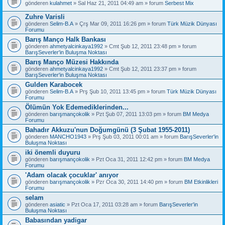
gönderen
kulahmet
» Sal Haz 21, 2011 04:49 am » forum
Serbest Mix
Zuhre Varisli
gönderen
Selim-B.A
» Çrş Mar 09, 2011 16:26 pm » forum
Türk Müzik Dünyası
Forumu
Barış Manço Halk Bankası
gönderen
ahmetyalcinkaya1992
» Cmt Şub 12, 2011 23:48 pm » forum
BarışSeverler'in Buluşma Noktası
Barış Manço Müzesi Hakkında
gönderen
ahmetyalcinkaya1992
» Cmt Şub 12, 2011 23:37 pm » forum
BarışSeverler'in Buluşma Noktası
Gulden Karabocek
gönderen
Selim-B.A
» Prş Şub 10, 2011 13:45 pm » forum
Türk Müzik Dünyası
Forumu
Ölümün Yok Edemediklerinden...
gönderen
barışmançokolik
» Pzt Şub 07, 2011 13:03 pm » forum
BM Medya
Forumu
Bahadır Akkuzu'nun Doğumgünü (3 Şubat 1955-2011)
gönderen
MANCHO1943
» Prş Şub 03, 2011 00:01 am » forum
BarışSeverler'in
Buluşma Noktası
iki önemli duyuru
gönderen
barışmançokolik
» Pzt Oca 31, 2011 12:42 pm » forum
BM Medya
Forumu
'Adam olacak çocuklar' anıyor
gönderen
barışmançokolik
» Pzr Oca 30, 2011 14:40 pm » forum
BM Etkinlikleri
Forumu
selam
gönderen
asiatic
» Pzt Oca 17, 2011 03:28 am » forum
BarışSeverler'in
Buluşma Noktası
Babasından yadigar