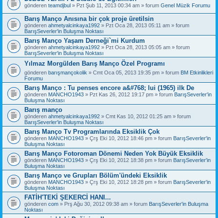
gönderen
teamdjbul
» Pzt Şub 11, 2013 00:34 am » forum
Genel Müzik Forumu
Barış Manço Anısına bir çok proje üretilsin
gönderen
ahmetyalcinkaya1992
» Pzt Oca 28, 2013 05:11 am » forum
BarışSeverler'in Buluşma Noktası
Barış Manço Yaşam Derneği`mi Kurdum
gönderen
ahmetyalcinkaya1992
» Pzt Oca 28, 2013 05:05 am » forum
BarışSeverler'in Buluşma Noktası
Yılmaz Morgülden Barış Manço Özel Programı
gönderen
barışmançokolik
» Cmt Oca 05, 2013 19:35 pm » forum
BM Etkinlikleri
Forumu
Barış Manço : Tu penses encore a&#768; lui (1965) ilk De
gönderen
MANCHO1943
» Pzt Kas 26, 2012 19:17 pm » forum
BarışSeverler'in
Buluşma Noktası
Barış manço
gönderen
ahmetyalcinkaya1992
» Cmt Kas 10, 2012 01:25 am » forum
BarışSeverler'in Buluşma Noktası
Barış Manço Tv Programlarında Eksiklik Çok
gönderen
MANCHO1943
» Çrş Eki 10, 2012 18:46 pm » forum
BarışSeverler'in
Buluşma Noktası
Barış Manço Fotoroman Dönemi Neden Yok Büyük Eksiklik
gönderen
MANCHO1943
» Çrş Eki 10, 2012 18:38 pm » forum
BarışSeverler'in
Buluşma Noktası
Barış Manço ve Grupları Bölüm'ündeki Eksiklik
gönderen
MANCHO1943
» Çrş Eki 10, 2012 18:28 pm » forum
BarışSeverler'in
Buluşma Noktası
FATİH'TEKİ ŞEKERCİ HANI...
gönderen
com
» Prş Ağu 30, 2012 09:38 am » forum
BarışSeverler'in Buluşma
Noktası