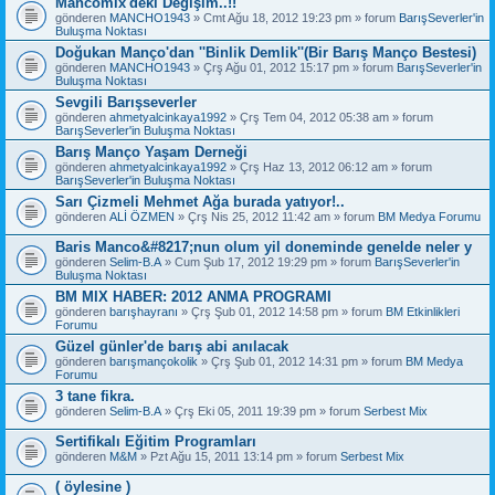
Mancomix'deki Değişim..!!
gönderen
MANCHO1943
» Cmt Ağu 18, 2012 19:23 pm » forum
BarışSeverler'in
Buluşma Noktası
Doğukan Manço'dan ''Binlik Demlik''(Bir Barış Manço Bestesi)
gönderen
MANCHO1943
» Çrş Ağu 01, 2012 15:17 pm » forum
BarışSeverler'in
Buluşma Noktası
Sevgili Barışseverler
gönderen
ahmetyalcinkaya1992
» Çrş Tem 04, 2012 05:38 am » forum
BarışSeverler'in Buluşma Noktası
Barış Manço Yaşam Derneği
gönderen
ahmetyalcinkaya1992
» Çrş Haz 13, 2012 06:12 am » forum
BarışSeverler'in Buluşma Noktası
Sarı Çizmeli Mehmet Ağa burada yatıyor!..
gönderen
ALİ ÖZMEN
» Çrş Nis 25, 2012 11:42 am » forum
BM Medya Forumu
Baris Manco&#8217;nun olum yil doneminde genelde neler y
gönderen
Selim-B.A
» Cum Şub 17, 2012 19:29 pm » forum
BarışSeverler'in
Buluşma Noktası
BM MIX HABER: 2012 ANMA PROGRAMI
gönderen
barışhayranı
» Çrş Şub 01, 2012 14:58 pm » forum
BM Etkinlikleri
Forumu
Güzel günler'de barış abi anılacak
gönderen
barışmançokolik
» Çrş Şub 01, 2012 14:31 pm » forum
BM Medya
Forumu
3 tane fikra.
gönderen
Selim-B.A
» Çrş Eki 05, 2011 19:39 pm » forum
Serbest Mix
Sertifikalı Eğitim Programları
gönderen
M&M
» Pzt Ağu 15, 2011 13:14 pm » forum
Serbest Mix
( öylesine )