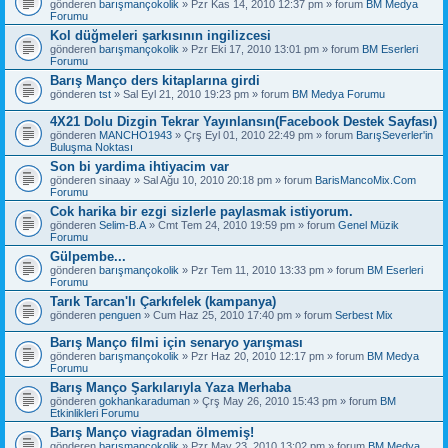
gönderen
barışmançokolik
» Pzr Kas 14, 2010 12:37 pm » forum
BM Medya
Forumu
Kol düğmeleri şarkısının ingilizcesi
gönderen
barışmançokolik
» Pzr Eki 17, 2010 13:01 pm » forum
BM Eserleri
Forumu
Barış Manço ders kitaplarına girdi
gönderen
tst
» Sal Eyl 21, 2010 19:23 pm » forum
BM Medya Forumu
4X21 Dolu Dizgin Tekrar Yayınlansın(Facebook Destek Sayfası)
gönderen
MANCHO1943
» Çrş Eyl 01, 2010 22:49 pm » forum
BarışSeverler'in
Buluşma Noktası
Son bi yardima ihtiyacim var
gönderen
sinaay
» Sal Ağu 10, 2010 20:18 pm » forum
BarisMancoMix.Com
Forumu
Cok harika bir ezgi sizlerle paylasmak istiyorum.
gönderen
Selim-B.A
» Cmt Tem 24, 2010 19:59 pm » forum
Genel Müzik
Forumu
Gülpembe...
gönderen
barışmançokolik
» Pzr Tem 11, 2010 13:33 pm » forum
BM Eserleri
Forumu
Tarık Tarcan'lı Çarkıfelek (kampanya)
gönderen
penguen
» Cum Haz 25, 2010 17:40 pm » forum
Serbest Mix
Barış Manço filmi için senaryo yarışması
gönderen
barışmançokolik
» Pzr Haz 20, 2010 12:17 pm » forum
BM Medya
Forumu
Barış Manço Şarkılarıyla Yaza Merhaba
gönderen
gokhankaraduman
» Çrş May 26, 2010 15:43 pm » forum
BM
Etkinlikleri Forumu
Barış Manço viagradan ölmemiş!
gönderen
barışmançokolik
» Pzr May 23, 2010 13:02 pm » forum
BM Medya