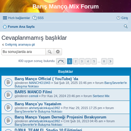
Barış Manço Mix Forum
Hızlı bağlantılar
SSS
Giriş
Forum Ana Sayfa
ra
Cevaplanmamış başlıklar
Gelişmiş aramaya git
400 uygun sonuç bulundu
1
2
3
4
5
…
8
Başlıklar
Barış Manço Official ( YouTube) 'da
gönderen
MANCHO1943
» Sal Şub 18, 2025 15:46 pm » forum
BarışSeverler'in
Buluşma Noktası
BARIS MANCO Filmi
gönderen
cemoli
» Pzr Kas 24, 2024 23:46 pm » forum
Serbest Mix
Barış Manço`yu Yaşatalım
gönderen
ahmetyalcinkaya1992
» Pzt Haz 29, 2015 17:25 pm » forum
BarışSeverler'in Buluşma Noktası
Barış Manço Yaşam Derneği Projesini Bırakıyorum
gönderen
ahmetyalcinkaya1992
» Cmt Şub 16, 2013 04:45 am » forum
BarışSeverler'in Buluşma Noktası
DJBUL TEAM FL Studio 10 Eğitimleri