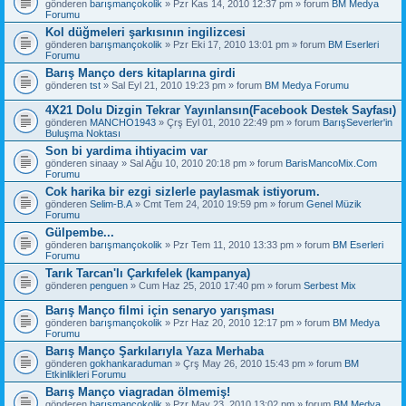
gönderen
barışmançokolik
» Pzr Kas 14, 2010 12:37 pm » forum
BM Medya
Forumu
Kol düğmeleri şarkısının ingilizcesi
gönderen
barışmançokolik
» Pzr Eki 17, 2010 13:01 pm » forum
BM Eserleri
Forumu
Barış Manço ders kitaplarına girdi
gönderen
tst
» Sal Eyl 21, 2010 19:23 pm » forum
BM Medya Forumu
4X21 Dolu Dizgin Tekrar Yayınlansın(Facebook Destek Sayfası)
gönderen
MANCHO1943
» Çrş Eyl 01, 2010 22:49 pm » forum
BarışSeverler'in
Buluşma Noktası
Son bi yardima ihtiyacim var
gönderen
sinaay
» Sal Ağu 10, 2010 20:18 pm » forum
BarisMancoMix.Com
Forumu
Cok harika bir ezgi sizlerle paylasmak istiyorum.
gönderen
Selim-B.A
» Cmt Tem 24, 2010 19:59 pm » forum
Genel Müzik
Forumu
Gülpembe...
gönderen
barışmançokolik
» Pzr Tem 11, 2010 13:33 pm » forum
BM Eserleri
Forumu
Tarık Tarcan'lı Çarkıfelek (kampanya)
gönderen
penguen
» Cum Haz 25, 2010 17:40 pm » forum
Serbest Mix
Barış Manço filmi için senaryo yarışması
gönderen
barışmançokolik
» Pzr Haz 20, 2010 12:17 pm » forum
BM Medya
Forumu
Barış Manço Şarkılarıyla Yaza Merhaba
gönderen
gokhankaraduman
» Çrş May 26, 2010 15:43 pm » forum
BM
Etkinlikleri Forumu
Barış Manço viagradan ölmemiş!
gönderen
barışmançokolik
» Pzr May 23, 2010 13:02 pm » forum
BM Medya