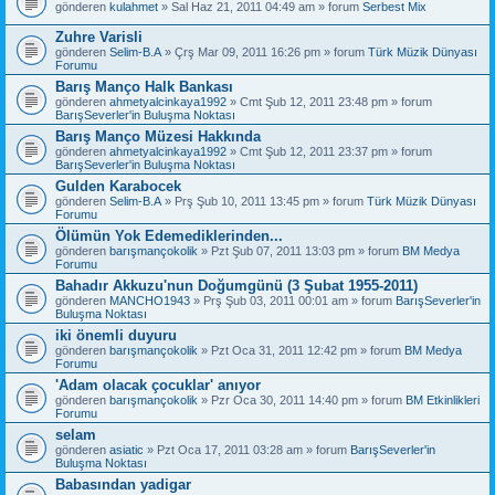
gönderen
kulahmet
» Sal Haz 21, 2011 04:49 am » forum
Serbest Mix
Zuhre Varisli
gönderen
Selim-B.A
» Çrş Mar 09, 2011 16:26 pm » forum
Türk Müzik Dünyası
Forumu
Barış Manço Halk Bankası
gönderen
ahmetyalcinkaya1992
» Cmt Şub 12, 2011 23:48 pm » forum
BarışSeverler'in Buluşma Noktası
Barış Manço Müzesi Hakkında
gönderen
ahmetyalcinkaya1992
» Cmt Şub 12, 2011 23:37 pm » forum
BarışSeverler'in Buluşma Noktası
Gulden Karabocek
gönderen
Selim-B.A
» Prş Şub 10, 2011 13:45 pm » forum
Türk Müzik Dünyası
Forumu
Ölümün Yok Edemediklerinden...
gönderen
barışmançokolik
» Pzt Şub 07, 2011 13:03 pm » forum
BM Medya
Forumu
Bahadır Akkuzu'nun Doğumgünü (3 Şubat 1955-2011)
gönderen
MANCHO1943
» Prş Şub 03, 2011 00:01 am » forum
BarışSeverler'in
Buluşma Noktası
iki önemli duyuru
gönderen
barışmançokolik
» Pzt Oca 31, 2011 12:42 pm » forum
BM Medya
Forumu
'Adam olacak çocuklar' anıyor
gönderen
barışmançokolik
» Pzr Oca 30, 2011 14:40 pm » forum
BM Etkinlikleri
Forumu
selam
gönderen
asiatic
» Pzt Oca 17, 2011 03:28 am » forum
BarışSeverler'in
Buluşma Noktası
Babasından yadigar