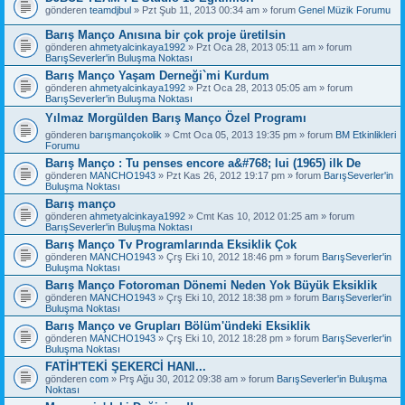
gönderen
teamdjbul
» Pzt Şub 11, 2013 00:34 am » forum
Genel Müzik Forumu
Barış Manço Anısına bir çok proje üretilsin
gönderen
ahmetyalcinkaya1992
» Pzt Oca 28, 2013 05:11 am » forum
BarışSeverler'in Buluşma Noktası
Barış Manço Yaşam Derneği`mi Kurdum
gönderen
ahmetyalcinkaya1992
» Pzt Oca 28, 2013 05:05 am » forum
BarışSeverler'in Buluşma Noktası
Yılmaz Morgülden Barış Manço Özel Programı
gönderen
barışmançokolik
» Cmt Oca 05, 2013 19:35 pm » forum
BM Etkinlikleri
Forumu
Barış Manço : Tu penses encore a&#768; lui (1965) ilk De
gönderen
MANCHO1943
» Pzt Kas 26, 2012 19:17 pm » forum
BarışSeverler'in
Buluşma Noktası
Barış manço
gönderen
ahmetyalcinkaya1992
» Cmt Kas 10, 2012 01:25 am » forum
BarışSeverler'in Buluşma Noktası
Barış Manço Tv Programlarında Eksiklik Çok
gönderen
MANCHO1943
» Çrş Eki 10, 2012 18:46 pm » forum
BarışSeverler'in
Buluşma Noktası
Barış Manço Fotoroman Dönemi Neden Yok Büyük Eksiklik
gönderen
MANCHO1943
» Çrş Eki 10, 2012 18:38 pm » forum
BarışSeverler'in
Buluşma Noktası
Barış Manço ve Grupları Bölüm'ündeki Eksiklik
gönderen
MANCHO1943
» Çrş Eki 10, 2012 18:28 pm » forum
BarışSeverler'in
Buluşma Noktası
FATİH'TEKİ ŞEKERCİ HANI...
gönderen
com
» Prş Ağu 30, 2012 09:38 am » forum
BarışSeverler'in Buluşma
Noktası