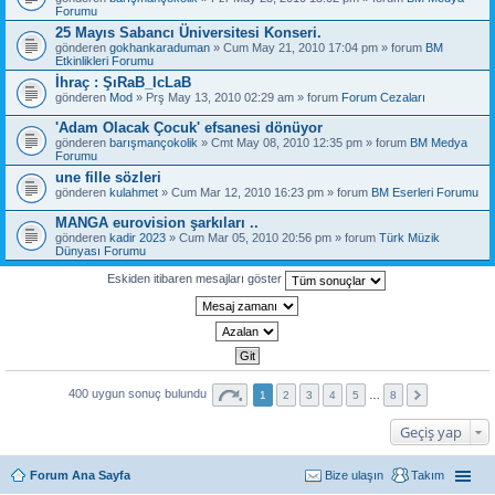
Forumu
25 Mayıs Sabancı Üniversitesi Konseri.
gönderen
gokhankaraduman
» Cum May 21, 2010 17:04 pm » forum
BM
Etkinlikleri Forumu
İhraç : ŞıRaB_IcLaB
gönderen
Mod
» Prş May 13, 2010 02:29 am » forum
Forum Cezaları
'Adam Olacak Çocuk' efsanesi dönüyor
gönderen
barışmançokolik
» Cmt May 08, 2010 12:35 pm » forum
BM Medya
Forumu
une fille sözleri
gönderen
kulahmet
» Cum Mar 12, 2010 16:23 pm » forum
BM Eserleri Forumu
MANGA eurovision şarkıları ..
gönderen
kadir 2023
» Cum Mar 05, 2010 20:56 pm » forum
Türk Müzik
Dünyası Forumu
Eskiden itibaren mesajları göster
400 uygun sonuç bulundu
1
2
3
4
5
…
8
Geçiş yap
Forum Ana Sayfa
Bize ulaşın
Takım