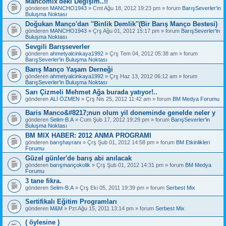
Mancomix'deki Değişim..!!
gönderen
MANCHO1943
» Cmt Ağu 18, 2012 19:23 pm » forum
BarışSeverler'in
Buluşma Noktası
Doğukan Manço'dan ''Binlik Demlik''(Bir Barış Manço Bestesi)
gönderen
MANCHO1943
» Çrş Ağu 01, 2012 15:17 pm » forum
BarışSeverler'in
Buluşma Noktası
Sevgili Barışseverler
gönderen
ahmetyalcinkaya1992
» Çrş Tem 04, 2012 05:38 am » forum
BarışSeverler'in Buluşma Noktası
Barış Manço Yaşam Derneği
gönderen
ahmetyalcinkaya1992
» Çrş Haz 13, 2012 06:12 am » forum
BarışSeverler'in Buluşma Noktası
Sarı Çizmeli Mehmet Ağa burada yatıyor!..
gönderen
ALİ ÖZMEN
» Çrş Nis 25, 2012 11:42 am » forum
BM Medya Forumu
Baris Manco&#8217;nun olum yil doneminde genelde neler y
gönderen
Selim-B.A
» Cum Şub 17, 2012 19:29 pm » forum
BarışSeverler'in
Buluşma Noktası
BM MIX HABER: 2012 ANMA PROGRAMI
gönderen
barışhayranı
» Çrş Şub 01, 2012 14:58 pm » forum
BM Etkinlikleri
Forumu
Güzel günler'de barış abi anılacak
gönderen
barışmançokolik
» Çrş Şub 01, 2012 14:31 pm » forum
BM Medya
Forumu
3 tane fikra.
gönderen
Selim-B.A
» Çrş Eki 05, 2011 19:39 pm » forum
Serbest Mix
Sertifikalı Eğitim Programları
gönderen
M&M
» Pzt Ağu 15, 2011 13:14 pm » forum
Serbest Mix
( öylesine )