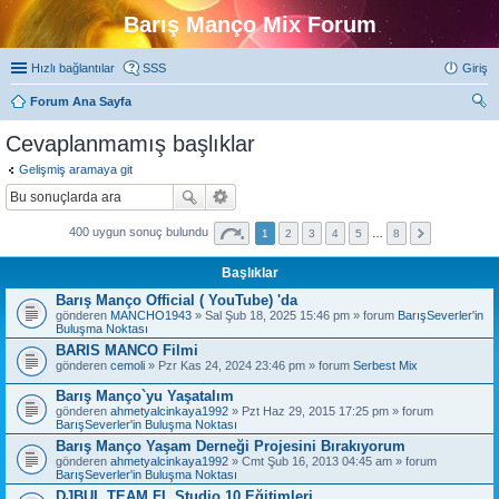
Barış Manço Mix Forum
Hızlı bağlantılar
SSS
Giriş
Forum Ana Sayfa
ra
Cevaplanmamış başlıklar
Gelişmiş aramaya git
400 uygun sonuç bulundu
1
2
3
4
5
…
8
Başlıklar
Barış Manço Official ( YouTube) 'da
gönderen
MANCHO1943
» Sal Şub 18, 2025 15:46 pm » forum
BarışSeverler'in
Buluşma Noktası
BARIS MANCO Filmi
gönderen
cemoli
» Pzr Kas 24, 2024 23:46 pm » forum
Serbest Mix
Barış Manço`yu Yaşatalım
gönderen
ahmetyalcinkaya1992
» Pzt Haz 29, 2015 17:25 pm » forum
BarışSeverler'in Buluşma Noktası
Barış Manço Yaşam Derneği Projesini Bırakıyorum
gönderen
ahmetyalcinkaya1992
» Cmt Şub 16, 2013 04:45 am » forum
BarışSeverler'in Buluşma Noktası
DJBUL TEAM FL Studio 10 Eğitimleri