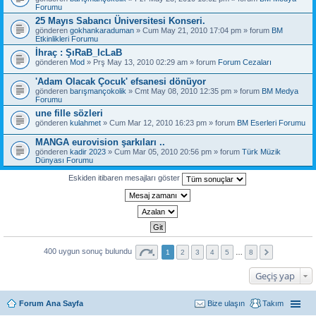
Forumu
25 Mayıs Sabancı Üniversitesi Konseri.
gönderen
gokhankaraduman
» Cum May 21, 2010 17:04 pm » forum
BM
Etkinlikleri Forumu
İhraç : ŞıRaB_IcLaB
gönderen
Mod
» Prş May 13, 2010 02:29 am » forum
Forum Cezaları
'Adam Olacak Çocuk' efsanesi dönüyor
gönderen
barışmançokolik
» Cmt May 08, 2010 12:35 pm » forum
BM Medya
Forumu
une fille sözleri
gönderen
kulahmet
» Cum Mar 12, 2010 16:23 pm » forum
BM Eserleri Forumu
MANGA eurovision şarkıları ..
gönderen
kadir 2023
» Cum Mar 05, 2010 20:56 pm » forum
Türk Müzik
Dünyası Forumu
Eskiden itibaren mesajları göster
400 uygun sonuç bulundu
1
2
3
4
5
…
8
Geçiş yap
Forum Ana Sayfa
Bize ulaşın
Takım