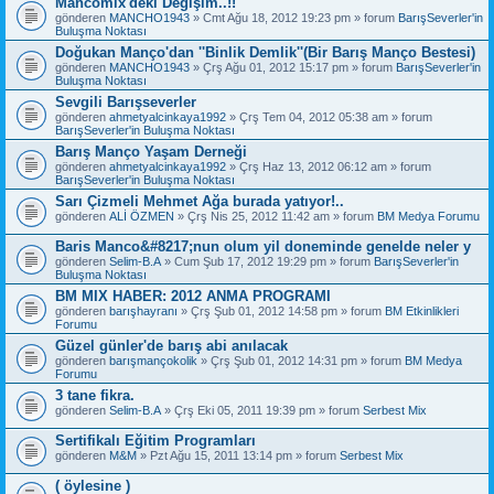
Mancomix'deki Değişim..!!
gönderen
MANCHO1943
» Cmt Ağu 18, 2012 19:23 pm » forum
BarışSeverler'in
Buluşma Noktası
Doğukan Manço'dan ''Binlik Demlik''(Bir Barış Manço Bestesi)
gönderen
MANCHO1943
» Çrş Ağu 01, 2012 15:17 pm » forum
BarışSeverler'in
Buluşma Noktası
Sevgili Barışseverler
gönderen
ahmetyalcinkaya1992
» Çrş Tem 04, 2012 05:38 am » forum
BarışSeverler'in Buluşma Noktası
Barış Manço Yaşam Derneği
gönderen
ahmetyalcinkaya1992
» Çrş Haz 13, 2012 06:12 am » forum
BarışSeverler'in Buluşma Noktası
Sarı Çizmeli Mehmet Ağa burada yatıyor!..
gönderen
ALİ ÖZMEN
» Çrş Nis 25, 2012 11:42 am » forum
BM Medya Forumu
Baris Manco&#8217;nun olum yil doneminde genelde neler y
gönderen
Selim-B.A
» Cum Şub 17, 2012 19:29 pm » forum
BarışSeverler'in
Buluşma Noktası
BM MIX HABER: 2012 ANMA PROGRAMI
gönderen
barışhayranı
» Çrş Şub 01, 2012 14:58 pm » forum
BM Etkinlikleri
Forumu
Güzel günler'de barış abi anılacak
gönderen
barışmançokolik
» Çrş Şub 01, 2012 14:31 pm » forum
BM Medya
Forumu
3 tane fikra.
gönderen
Selim-B.A
» Çrş Eki 05, 2011 19:39 pm » forum
Serbest Mix
Sertifikalı Eğitim Programları
gönderen
M&M
» Pzt Ağu 15, 2011 13:14 pm » forum
Serbest Mix
( öylesine )