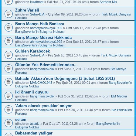
gönderen
kulahmet
» Sal Haz 21, 2011 04:49 am » forum
Serbest Mix
Zuhre Varisli
gönderen
Selim-B.A
» Çrş Mar 09, 2011 16:26 pm » forum
Türk Müzik Dünyası
Forumu
Barış Manço Halk Bankası
gönderen
ahmetyalcinkaya1992
» Cmt Şub 12, 2011 23:48 pm » forum
BarışSeverler'in Buluşma Noktası
Barış Manço Müzesi Hakkında
gönderen
ahmetyalcinkaya1992
» Cmt Şub 12, 2011 23:37 pm » forum
BarışSeverler'in Buluşma Noktası
Gulden Karabocek
gönderen
Selim-B.A
» Prş Şub 10, 2011 13:45 pm » forum
Türk Müzik Dünyası
Forumu
Ölümün Yok Edemediklerinden...
gönderen
barışmançokolik
» Pzt Şub 07, 2011 13:03 pm » forum
BM Medya
Forumu
Bahadır Akkuzu'nun Doğumgünü (3 Şubat 1955-2011)
gönderen
MANCHO1943
» Prş Şub 03, 2011 00:01 am » forum
BarışSeverler'in
Buluşma Noktası
iki önemli duyuru
gönderen
barışmançokolik
» Pzt Oca 31, 2011 12:42 pm » forum
BM Medya
Forumu
'Adam olacak çocuklar' anıyor
gönderen
barışmançokolik
» Pzr Oca 30, 2011 14:40 pm » forum
BM Etkinlikleri
Forumu
selam
gönderen
asiatic
» Pzt Oca 17, 2011 03:28 am » forum
BarışSeverler'in
Buluşma Noktası
Babasından yadigar