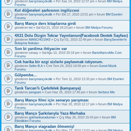
gönderen
barışmançokolik
» Pzr Kas 14, 2010 12:37 pm » forum
BM Medya
Forumu
Kol düğmeleri şarkısının ingilizcesi
gönderen
barışmançokolik
» Pzr Eki 17, 2010 13:01 pm » forum
BM Eserleri
Forumu
Barış Manço ders kitaplarına girdi
gönderen
tst
» Sal Eyl 21, 2010 19:23 pm » forum
BM Medya Forumu
4X21 Dolu Dizgin Tekrar Yayınlansın(Facebook Destek Sayfası)
gönderen
MANCHO1943
» Çrş Eyl 01, 2010 22:49 pm » forum
BarışSeverler'in
Buluşma Noktası
Son bi yardima ihtiyacim var
gönderen
sinaay
» Sal Ağu 10, 2010 20:18 pm » forum
BarisMancoMix.Com
Forumu
Cok harika bir ezgi sizlerle paylasmak istiyorum.
gönderen
Selim-B.A
» Cmt Tem 24, 2010 19:59 pm » forum
Genel Müzik
Forumu
Gülpembe...
gönderen
barışmançokolik
» Pzr Tem 11, 2010 13:33 pm » forum
BM Eserleri
Forumu
Tarık Tarcan'lı Çarkıfelek (kampanya)
gönderen
penguen
» Cum Haz 25, 2010 17:40 pm » forum
Serbest Mix
Barış Manço filmi için senaryo yarışması
gönderen
barışmançokolik
» Pzr Haz 20, 2010 12:17 pm » forum
BM Medya
Forumu
Barış Manço Şarkılarıyla Yaza Merhaba
gönderen
gokhankaraduman
» Çrş May 26, 2010 15:43 pm » forum
BM
Etkinlikleri Forumu
Barış Manço viagradan ölmemiş!
gönderen
barışmançokolik
» Pzr May 23, 2010 13:02 pm » forum
BM Medya