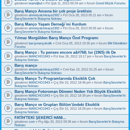
gönderen
teamdjbul
» Pzt Şub 11, 2013 00:34 am » forum
Genel Müzik Forumu
Barış Manço Anısına bir çok proje üretilsin
gönderen
ahmetyalcinkaya1992
» Pzt Oca 28, 2013 05:11 am » forum
BarışSeverler'in Buluşma Noktası
Barış Manço Yaşam Derneği`mi Kurdum
gönderen
ahmetyalcinkaya1992
» Pzt Oca 28, 2013 05:05 am » forum
BarışSeverler'in Buluşma Noktası
Yılmaz Morgülden Barış Manço Özel Programı
gönderen
barışmançokolik
» Cmt Oca 05, 2013 19:35 pm » forum
BM Etkinlikleri
Forumu
Barış Manço : Tu penses encore a&#768; lui (1965) ilk De
gönderen
MANCHO1943
» Pzt Kas 26, 2012 19:17 pm » forum
BarışSeverler'in
Buluşma Noktası
Barış manço
gönderen
ahmetyalcinkaya1992
» Cmt Kas 10, 2012 01:25 am » forum
BarışSeverler'in Buluşma Noktası
Barış Manço Tv Programlarında Eksiklik Çok
gönderen
MANCHO1943
» Çrş Eki 10, 2012 18:46 pm » forum
BarışSeverler'in
Buluşma Noktası
Barış Manço Fotoroman Dönemi Neden Yok Büyük Eksiklik
gönderen
MANCHO1943
» Çrş Eki 10, 2012 18:38 pm » forum
BarışSeverler'in
Buluşma Noktası
Barış Manço ve Grupları Bölüm'ündeki Eksiklik
gönderen
MANCHO1943
» Çrş Eki 10, 2012 18:28 pm » forum
BarışSeverler'in
Buluşma Noktası
FATİH'TEKİ ŞEKERCİ HANI...
gönderen
com
» Prş Ağu 30, 2012 09:38 am » forum
BarışSeverler'in Buluşma
Noktası