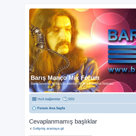
Barış Manço Mix Forum
BarışSeverler Kulübü Üyelerinin Resmi Buluşma Noktası
Hızlı bağlantılar
SSS
Forum Ana Sayfa
Cevaplanmamış başlıklar
Gelişmiş aramaya git