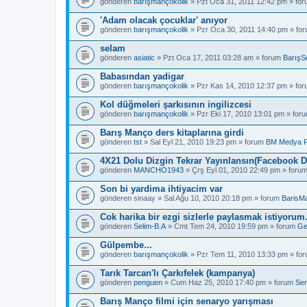
gönderen
barışmançokolik
» Pzt Oca 31, 2011 12:42 pm » fo
'Adam olacak çocuklar' anıyor
gönderen
barışmançokolik
» Pzr Oca 30, 2011 14:40 pm » fo
selam
gönderen
asiatic
» Pzt Oca 17, 2011 03:28 am » forum
BarışS
Babasından yadigar
gönderen
barışmançokolik
» Pzr Kas 14, 2010 12:37 pm » fo
Kol düğmeleri şarkısının ingilizcesi
gönderen
barışmançokolik
» Pzr Eki 17, 2010 13:01 pm » for
Barış Manço ders kitaplarına girdi
gönderen
tst
» Sal Eyl 21, 2010 19:23 pm » forum
BM Medya 
4X21 Dolu Dizgin Tekrar Yayınlansın(Facebook D
gönderen
MANCHO1943
» Çrş Eyl 01, 2010 22:49 pm » foru
Son bi yardima ihtiyacim var
gönderen
sinaay
» Sal Ağu 10, 2010 20:18 pm » forum
BarisM
Cok harika bir ezgi sizlerle paylasmak istiyorum
gönderen
Selim-B.A
» Cmt Tem 24, 2010 19:59 pm » forum
Ge
Gülpembe...
gönderen
barışmançokolik
» Pzr Tem 11, 2010 13:33 pm » fo
Tarık Tarcan'lı Çarkıfelek (kampanya)
gönderen
penguen
» Cum Haz 25, 2010 17:40 pm » forum
Ser
Barış Manço filmi için senaryo yarışması