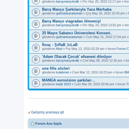
gönderen
barışmançokolik
» Pzr Haz 20, 2010 12:17 pm » fo
Barış Manço Şarkılarıyla Yaza Merhaba
gönderen
gokhankaraduman
» Çrş May 26, 2010 15:43 pm »
Barış Manço viagradan ölmemiş!
gönderen
barışmançokolik
» Pzr May 23, 2010 13:02 pm » fo
25 Mayıs Sabancı Üniversitesi Konseri.
gönderen
gokhankaraduman
» Cum May 21, 2010 17:04 pm »
İhraç : ŞıRaB_IcLaB
gönderen
Mod
» Prş May 13, 2010 02:29 am » forum
Forum C
'Adam Olacak Çocuk' efsanesi dönüyor
gönderen
barışmançokolik
» Cmt May 08, 2010 12:35 pm » f
une fille sözleri
gönderen
kulahmet
» Cum Mar 12, 2010 16:23 pm » forum
BM
MANGA eurovision şarkıları ..
gönderen
kadir 2023
» Cum Mar 05, 2010 20:56 pm » forum
T
Gelişmiş aramaya git
Forum Ana Sayfa