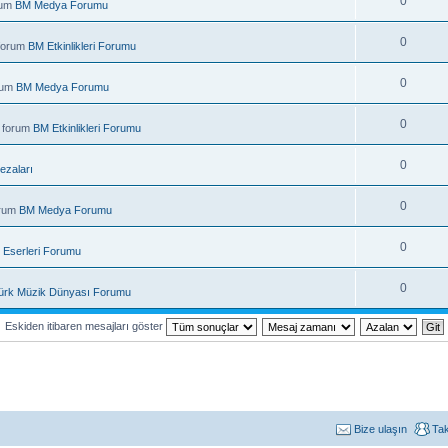
0
rum
BM Medya Forumu
0
 forum
BM Etkinlikleri Forumu
0
rum
BM Medya Forumu
0
 forum
BM Etkinlikleri Forumu
0
ezaları
0
orum
BM Medya Forumu
0
 Eserleri Forumu
0
ürk Müzik Dünyası Forumu
Eskiden itibaren mesajları göster
Bize ulaşın
Ta