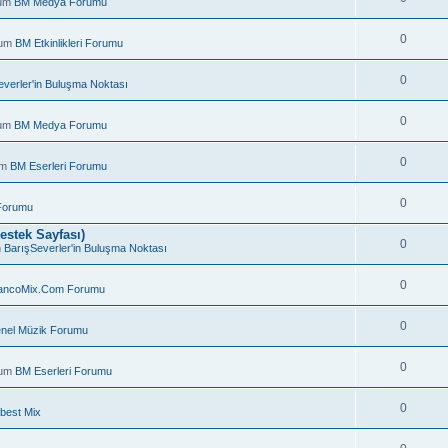
rum
BM Medya Forumu
0
rum
BM Etkinlikleri Forumu
0
everler'in Buluşma Noktası
0
rum
BM Medya Forumu
0
um
BM Eserleri Forumu
0
Forumu
estek Sayfası)
0
m
BarışSeverler'in Buluşma Noktası
0
ancoMix.Com Forumu
.
0
nel Müzik Forumu
0
rum
BM Eserleri Forumu
0
best Mix