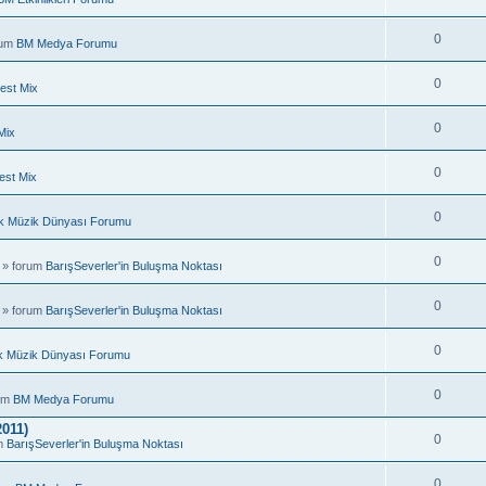
0
rum
BM Medya Forumu
0
est Mix
0
Mix
0
est Mix
0
k Müzik Dünyası Forumu
0
 » forum
BarışSeverler'in Buluşma Noktası
0
 » forum
BarışSeverler'in Buluşma Noktası
0
k Müzik Dünyası Forumu
0
rum
BM Medya Forumu
011)
0
um
BarışSeverler'in Buluşma Noktası
0