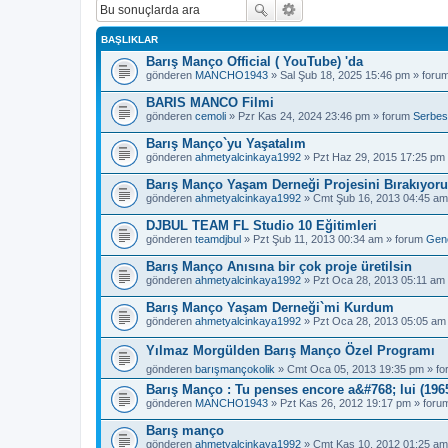
BAŞLIKLAR
Barış Manço Official ( YouTube) 'da
gönderen
MANCHO1943
» Sal Şub 18, 2025 15:46 pm » foru
BARIS MANCO Filmi
gönderen
cemoli
» Pzr Kas 24, 2024 23:46 pm » forum
Serbes
Barış Manço`yu Yaşatalım
gönderen
ahmetyalcinkaya1992
» Pzt Haz 29, 2015 17:25 pm
Barış Manço Yaşam Derneği Projesini Bırakıyor
gönderen
ahmetyalcinkaya1992
» Cmt Şub 16, 2013 04:45 am
DJBUL TEAM FL Studio 10 Eğitimleri
gönderen
teamdjbul
» Pzt Şub 11, 2013 00:34 am » forum
Gen
Barış Manço Anısına bir çok proje üretilsin
gönderen
ahmetyalcinkaya1992
» Pzt Oca 28, 2013 05:11 am
Barış Manço Yaşam Derneği`mi Kurdum
gönderen
ahmetyalcinkaya1992
» Pzt Oca 28, 2013 05:05 am
Yılmaz Morgülden Barış Manço Özel Programı
gönderen
barışmançokolik
» Cmt Oca 05, 2013 19:35 pm » f
Barış Manço : Tu penses encore a&#768; lui (1965
gönderen
MANCHO1943
» Pzt Kas 26, 2012 19:17 pm » for
Barış manço
gönderen
ahmetyalcinkaya1992
» Cmt Kas 10, 2012 01:25 am