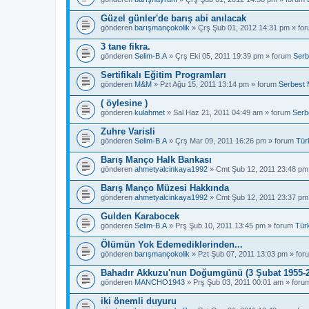
Güzel günler'de barış abi anılacak
gönderen
barışmançokolik
» Çrş Şub 01, 2012 14:31 pm » fo
3 tane fikra.
gönderen
Selim-B.A
» Çrş Eki 05, 2011 19:39 pm » forum
Serb
Sertifikalı Eğitim Programları
gönderen
M&M
» Pzt Ağu 15, 2011 13:14 pm » forum
Serbest 
( öylesine )
gönderen
kulahmet
» Sal Haz 21, 2011 04:49 am » forum
Serb
Zuhre Varisli
gönderen
Selim-B.A
» Çrş Mar 09, 2011 16:26 pm » forum
Tür
Barış Manço Halk Bankası
gönderen
ahmetyalcinkaya1992
» Cmt Şub 12, 2011 23:48 pm
Barış Manço Müzesi Hakkında
gönderen
ahmetyalcinkaya1992
» Cmt Şub 12, 2011 23:37 pm
Gulden Karabocek
gönderen
Selim-B.A
» Prş Şub 10, 2011 13:45 pm » forum
Tür
Ölümün Yok Edemediklerinden...
gönderen
barışmançokolik
» Pzt Şub 07, 2011 13:03 pm » fo
Bahadır Akkuzu'nun Doğumgünü (3 Şubat 1955-2
gönderen
MANCHO1943
» Prş Şub 03, 2011 00:01 am » for
iki önemli duyuru