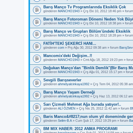
Barış Manço Tv Programlarında Eksiklik Çok
gönderen
MANCHO1943
» Çrş Eki 10, 2012 18:46 pm » foru
Barış Manço Fotoroman Dönemi Neden Yok Büyü
gönderen
MANCHO1943
» Çrş Eki 10, 2012 18:38 pm » foru
Barış Manço ve Grupları Bölüm'ündeki Eksiklik
gönderen
MANCHO1943
» Çrş Eki 10, 2012 18:28 pm » foru
FATİH'TEKİ ŞEKERCİ HANI...
gönderen
com
» Prş Ağu 30, 2012 09:38 am » forum
BarışSeve
Mancomix'deki Değişim..!!
gönderen
MANCHO1943
» Cmt Ağu 18, 2012 19:23 pm » for
Doğukan Manço'dan ''Binlik Demlik''(Bir Barış M
gönderen
MANCHO1943
» Çrş Ağu 01, 2012 15:17 pm » for
Sevgili Barışseverler
gönderen
ahmetyalcinkaya1992
» Çrş Tem 04, 2012 05:38 am
Barış Manço Yaşam Derneği
gönderen
ahmetyalcinkaya1992
» Çrş Haz 13, 2012 06:12 am
Sarı Çizmeli Mehmet Ağa burada yatıyor!..
gönderen
ALİ ÖZMEN
» Çrş Nis 25, 2012 11:42 am » forum
B
Baris Manco&#8217;nun olum yil doneminde gen
gönderen
Selim-B.A
» Cum Şub 17, 2012 19:29 pm » forum
Ba
BM MIX HABER: 2012 ANMA PROGRAMI
gönderen
barışhayranı
» Çrş Şub 01, 2012 14:58 pm » forum