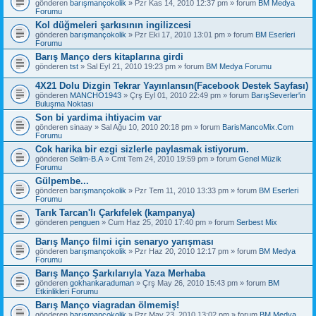
gönderen
barışmançokolik
» Pzr Kas 14, 2010 12:37 pm » forum
BM Medya
Forumu
Kol düğmeleri şarkısının ingilizcesi
gönderen
barışmançokolik
» Pzr Eki 17, 2010 13:01 pm » forum
BM Eserleri
Forumu
Barış Manço ders kitaplarına girdi
gönderen
tst
» Sal Eyl 21, 2010 19:23 pm » forum
BM Medya Forumu
4X21 Dolu Dizgin Tekrar Yayınlansın(Facebook Destek Sayfası)
gönderen
MANCHO1943
» Çrş Eyl 01, 2010 22:49 pm » forum
BarışSeverler'in
Buluşma Noktası
Son bi yardima ihtiyacim var
gönderen
sinaay
» Sal Ağu 10, 2010 20:18 pm » forum
BarisMancoMix.Com
Forumu
Cok harika bir ezgi sizlerle paylasmak istiyorum.
gönderen
Selim-B.A
» Cmt Tem 24, 2010 19:59 pm » forum
Genel Müzik
Forumu
Gülpembe...
gönderen
barışmançokolik
» Pzr Tem 11, 2010 13:33 pm » forum
BM Eserleri
Forumu
Tarık Tarcan'lı Çarkıfelek (kampanya)
gönderen
penguen
» Cum Haz 25, 2010 17:40 pm » forum
Serbest Mix
Barış Manço filmi için senaryo yarışması
gönderen
barışmançokolik
» Pzr Haz 20, 2010 12:17 pm » forum
BM Medya
Forumu
Barış Manço Şarkılarıyla Yaza Merhaba
gönderen
gokhankaraduman
» Çrş May 26, 2010 15:43 pm » forum
BM
Etkinlikleri Forumu
Barış Manço viagradan ölmemiş!
gönderen
barışmançokolik
» Pzr May 23, 2010 13:02 pm » forum
BM Medya