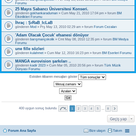
Forumu
25 Mayıs Sabancı Üniversitesi Konseri.
gönderen
gokhankaraduman
» Cum May 21, 2010 17:04 pm » forum
BM
Etkinlikleri Forumu
İhraç : ŞıRaB_IcLaB
gönderen
Mod
» Prş May 13, 2010 02:29 am » forum
Forum Cezaları
'Adam Olacak Çocuk' efsanesi dönüyor
gönderen
barışmançokolik
» Cmt May 08, 2010 12:35 pm » forum
BM Medya
Forumu
une fille sözleri
gönderen
kulahmet
» Cum Mar 12, 2010 16:23 pm » forum
BM Eserleri Forumu
MANGA eurovision şarkıları ..
gönderen
kadir 2023
» Cum Mar 05, 2010 20:56 pm » forum
Türk Müzik
Dünyası Forumu
Eskiden itibaren mesajları göster
400 uygun sonuç bulundu
1
2
3
4
5
…
8
Geçiş yap
Forum Ana Sayfa
Bize ulaşın
Takım