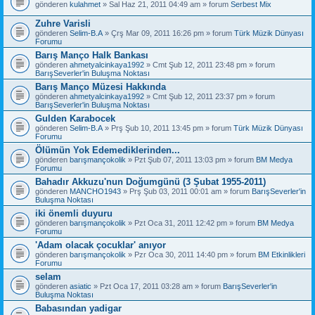
gönderen
kulahmet
» Sal Haz 21, 2011 04:49 am » forum
Serbest Mix
Zuhre Varisli
gönderen
Selim-B.A
» Çrş Mar 09, 2011 16:26 pm » forum
Türk Müzik Dünyası
Forumu
Barış Manço Halk Bankası
gönderen
ahmetyalcinkaya1992
» Cmt Şub 12, 2011 23:48 pm » forum
BarışSeverler'in Buluşma Noktası
Barış Manço Müzesi Hakkında
gönderen
ahmetyalcinkaya1992
» Cmt Şub 12, 2011 23:37 pm » forum
BarışSeverler'in Buluşma Noktası
Gulden Karabocek
gönderen
Selim-B.A
» Prş Şub 10, 2011 13:45 pm » forum
Türk Müzik Dünyası
Forumu
Ölümün Yok Edemediklerinden...
gönderen
barışmançokolik
» Pzt Şub 07, 2011 13:03 pm » forum
BM Medya
Forumu
Bahadır Akkuzu'nun Doğumgünü (3 Şubat 1955-2011)
gönderen
MANCHO1943
» Prş Şub 03, 2011 00:01 am » forum
BarışSeverler'in
Buluşma Noktası
iki önemli duyuru
gönderen
barışmançokolik
» Pzt Oca 31, 2011 12:42 pm » forum
BM Medya
Forumu
'Adam olacak çocuklar' anıyor
gönderen
barışmançokolik
» Pzr Oca 30, 2011 14:40 pm » forum
BM Etkinlikleri
Forumu
selam
gönderen
asiatic
» Pzt Oca 17, 2011 03:28 am » forum
BarışSeverler'in
Buluşma Noktası
Babasından yadigar