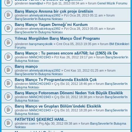
gönderen
teamdjbul
» Pzt Şub 11, 2013 00:34 am » forum
Genel Müzik Forumu
Barış Manço Anısına bir çok proje üretilsin
gönderen
ahmetyalcinkaya1992
» Pzt Oca 28, 2013 05:11 am » forum
BarışSeverler'in Buluşma Noktası
Barış Manço Yaşam Derneği`mi Kurdum
gönderen
ahmetyalcinkaya1992
» Pzt Oca 28, 2013 05:05 am » forum
BarışSeverler'in Buluşma Noktası
Yılmaz Morgülden Barış Manço Özel Programı
gönderen
barışmançokolik
» Cmt Oca 05, 2013 19:35 pm » forum
BM Etkinlikleri
Forumu
Barış Manço : Tu penses encore a&#768; lui (1965) ilk De
gönderen
MANCHO1943
» Pzt Kas 26, 2012 19:17 pm » forum
BarışSeverler'in
Buluşma Noktası
Barış manço
gönderen
ahmetyalcinkaya1992
» Cmt Kas 10, 2012 01:25 am » forum
BarışSeverler'in Buluşma Noktası
Barış Manço Tv Programlarında Eksiklik Çok
gönderen
MANCHO1943
» Çrş Eki 10, 2012 18:46 pm » forum
BarışSeverler'in
Buluşma Noktası
Barış Manço Fotoroman Dönemi Neden Yok Büyük Eksiklik
gönderen
MANCHO1943
» Çrş Eki 10, 2012 18:38 pm » forum
BarışSeverler'in
Buluşma Noktası
Barış Manço ve Grupları Bölüm'ündeki Eksiklik
gönderen
MANCHO1943
» Çrş Eki 10, 2012 18:28 pm » forum
BarışSeverler'in
Buluşma Noktası
FATİH'TEKİ ŞEKERCİ HANI...
gönderen
com
» Prş Ağu 30, 2012 09:38 am » forum
BarışSeverler'in Buluşma
Noktası