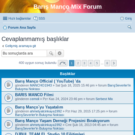
Barış Manço Mix Forum
Hızlı bağlantılar
SSS
Giriş
Forum Ana Sayfa
ra
Cevaplanmamış başlıklar
Gelişmiş aramaya git
400 uygun sonuç bulundu
1
2
3
4
5
…
8
Başlıklar
Barış Manço Official ( YouTube) 'da
gönderen
MANCHO1943
» Sal Şub 18, 2025 15:46 pm » forum
BarışSeverler'in
Buluşma Noktası
BARIS MANCO Filmi
gönderen
cemoli
» Pzr Kas 24, 2024 23:46 pm » forum
Serbest Mix
Barış Manço`yu Yaşatalım
gönderen
ahmetyalcinkaya1992
» Pzt Haz 29, 2015 17:25 pm » forum
BarışSeverler'in Buluşma Noktası
Barış Manço Yaşam Derneği Projesini Bırakıyorum
gönderen
ahmetyalcinkaya1992
» Cmt Şub 16, 2013 04:45 am » forum
BarışSeverler'in Buluşma Noktası
DJBUL TEAM FL Studio 10 Eğitimleri