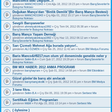
Mancomix'deki Değişim..!!
gönderen
MANCHO1943
» Cmt Ağu 18, 2012 19:23 pm » forum
BarışSeverler'in
Buluşma Noktası
Doğukan Manço'dan ''Binlik Demlik''(Bir Barış Manço Bestesi)
gönderen
MANCHO1943
» Çrş Ağu 01, 2012 15:17 pm » forum
BarışSeverler'in
Buluşma Noktası
Sevgili Barışseverler
gönderen
ahmetyalcinkaya1992
» Çrş Tem 04, 2012 05:38 am » forum
BarışSeverler'in Buluşma Noktası
Barış Manço Yaşam Derneği
gönderen
ahmetyalcinkaya1992
» Çrş Haz 13, 2012 06:12 am » forum
BarışSeverler'in Buluşma Noktası
Sarı Çizmeli Mehmet Ağa burada yatıyor!..
gönderen
ALİ ÖZMEN
» Çrş Nis 25, 2012 11:42 am » forum
BM Medya Forumu
Baris Manco&#8217;nun olum yil doneminde genelde neler y
gönderen
Selim-B.A
» Cum Şub 17, 2012 19:29 pm » forum
BarışSeverler'in
Buluşma Noktası
BM MIX HABER: 2012 ANMA PROGRAMI
gönderen
barışhayranı
» Çrş Şub 01, 2012 14:58 pm » forum
BM Etkinlikleri
Forumu
Güzel günler'de barış abi anılacak
gönderen
barışmançokolik
» Çrş Şub 01, 2012 14:31 pm » forum
BM Medya
Forumu
3 tane fikra.
gönderen
Selim-B.A
» Çrş Eki 05, 2011 19:39 pm » forum
Serbest Mix
Sertifikalı Eğitim Programları
gönderen
M&M
» Pzt Ağu 15, 2011 13:14 pm » forum
Serbest Mix
( öylesine )