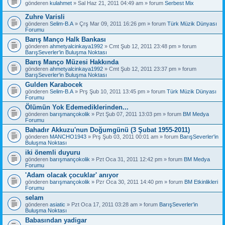
gönderen
kulahmet
» Sal Haz 21, 2011 04:49 am » forum
Serbest Mix
Zuhre Varisli
gönderen
Selim-B.A
» Çrş Mar 09, 2011 16:26 pm » forum
Türk Müzik Dünyası
Forumu
Barış Manço Halk Bankası
gönderen
ahmetyalcinkaya1992
» Cmt Şub 12, 2011 23:48 pm » forum
BarışSeverler'in Buluşma Noktası
Barış Manço Müzesi Hakkında
gönderen
ahmetyalcinkaya1992
» Cmt Şub 12, 2011 23:37 pm » forum
BarışSeverler'in Buluşma Noktası
Gulden Karabocek
gönderen
Selim-B.A
» Prş Şub 10, 2011 13:45 pm » forum
Türk Müzik Dünyası
Forumu
Ölümün Yok Edemediklerinden...
gönderen
barışmançokolik
» Pzt Şub 07, 2011 13:03 pm » forum
BM Medya
Forumu
Bahadır Akkuzu'nun Doğumgünü (3 Şubat 1955-2011)
gönderen
MANCHO1943
» Prş Şub 03, 2011 00:01 am » forum
BarışSeverler'in
Buluşma Noktası
iki önemli duyuru
gönderen
barışmançokolik
» Pzt Oca 31, 2011 12:42 pm » forum
BM Medya
Forumu
'Adam olacak çocuklar' anıyor
gönderen
barışmançokolik
» Pzr Oca 30, 2011 14:40 pm » forum
BM Etkinlikleri
Forumu
selam
gönderen
asiatic
» Pzt Oca 17, 2011 03:28 am » forum
BarışSeverler'in
Buluşma Noktası
Babasından yadigar