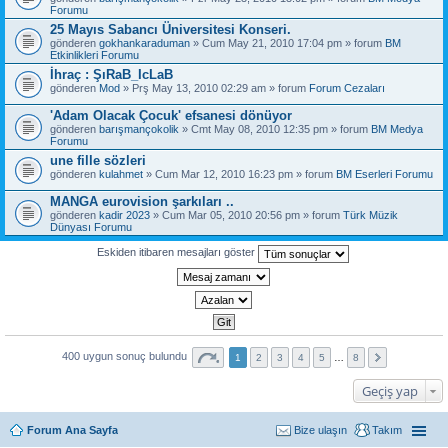
Forumu
25 Mayıs Sabancı Üniversitesi Konseri.
gönderen
gokhankaraduman
» Cum May 21, 2010 17:04 pm » forum
BM
Etkinlikleri Forumu
İhraç : ŞıRaB_IcLaB
gönderen
Mod
» Prş May 13, 2010 02:29 am » forum
Forum Cezaları
'Adam Olacak Çocuk' efsanesi dönüyor
gönderen
barışmançokolik
» Cmt May 08, 2010 12:35 pm » forum
BM Medya
Forumu
une fille sözleri
gönderen
kulahmet
» Cum Mar 12, 2010 16:23 pm » forum
BM Eserleri Forumu
MANGA eurovision şarkıları ..
gönderen
kadir 2023
» Cum Mar 05, 2010 20:56 pm » forum
Türk Müzik
Dünyası Forumu
Eskiden itibaren mesajları göster
400 uygun sonuç bulundu
1
2
3
4
5
…
8
Geçiş yap
Forum Ana Sayfa
Bize ulaşın
Takım