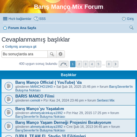
Barış Manço Mix Forum
Hızlı bağlantılar
SSS
Giriş
Forum Ana Sayfa
ra
Cevaplanmamış başlıklar
Gelişmiş aramaya git
400 uygun sonuç bulundu
1
2
3
4
5
…
8
Başlıklar
Barış Manço Official ( YouTube) 'da
gönderen
MANCHO1943
» Sal Şub 18, 2025 15:46 pm » forum
BarışSeverler'in
Buluşma Noktası
BARIS MANCO Filmi
gönderen
cemoli
» Pzr Kas 24, 2024 23:46 pm » forum
Serbest Mix
Barış Manço`yu Yaşatalım
gönderen
ahmetyalcinkaya1992
» Pzt Haz 29, 2015 17:25 pm » forum
BarışSeverler'in Buluşma Noktası
Barış Manço Yaşam Derneği Projesini Bırakıyorum
gönderen
ahmetyalcinkaya1992
» Cmt Şub 16, 2013 04:45 am » forum
BarışSeverler'in Buluşma Noktası
DJBUL TEAM FL Studio 10 Eğitimleri