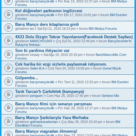
gönderen
barışmançokolik
» Pzr Kas 14, 2010 12:37 pm » forum
BM Medya
Forumu
Kol düğmeleri şarkısının ingilizcesi
gönderen
barışmançokolik
» Pzr Eki 17, 2010 13:01 pm » forum
BM Eserleri
Forumu
Barış Manço ders kitaplarına girdi
gönderen
tst
» Sal Eyl 21, 2010 19:23 pm » forum
BM Medya Forumu
4X21 Dolu Dizgin Tekrar Yayınlansın(Facebook Destek Sayfası)
gönderen
MANCHO1943
» Çrş Eyl 01, 2010 22:49 pm » forum
BarışSeverler'in
Buluşma Noktası
Son bi yardima ihtiyacim var
gönderen
sinaay
» Sal Ağu 10, 2010 20:18 pm » forum
BarisMancoMix.Com
Forumu
Cok harika bir ezgi sizlerle paylasmak istiyorum.
gönderen
Selim-B.A
» Cmt Tem 24, 2010 19:59 pm » forum
Genel Müzik
Forumu
Gülpembe...
gönderen
barışmançokolik
» Pzr Tem 11, 2010 13:33 pm » forum
BM Eserleri
Forumu
Tarık Tarcan'lı Çarkıfelek (kampanya)
gönderen
penguen
» Cum Haz 25, 2010 17:40 pm » forum
Serbest Mix
Barış Manço filmi için senaryo yarışması
gönderen
barışmançokolik
» Pzr Haz 20, 2010 12:17 pm » forum
BM Medya
Forumu
Barış Manço Şarkılarıyla Yaza Merhaba
gönderen
gokhankaraduman
» Çrş May 26, 2010 15:43 pm » forum
BM
Etkinlikleri Forumu
Barış Manço viagradan ölmemiş!
gönderen
barışmançokolik
» Pzr May 23, 2010 13:02 pm » forum
BM Medya