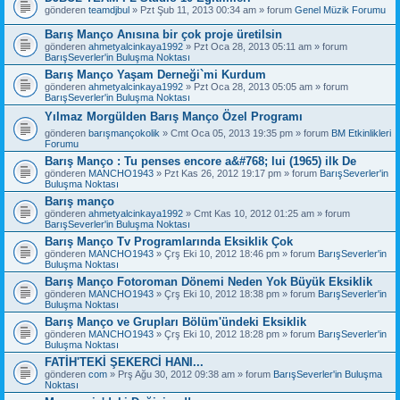
gönderen
teamdjbul
» Pzt Şub 11, 2013 00:34 am » forum
Genel Müzik Forumu
Barış Manço Anısına bir çok proje üretilsin
gönderen
ahmetyalcinkaya1992
» Pzt Oca 28, 2013 05:11 am » forum
BarışSeverler'in Buluşma Noktası
Barış Manço Yaşam Derneği`mi Kurdum
gönderen
ahmetyalcinkaya1992
» Pzt Oca 28, 2013 05:05 am » forum
BarışSeverler'in Buluşma Noktası
Yılmaz Morgülden Barış Manço Özel Programı
gönderen
barışmançokolik
» Cmt Oca 05, 2013 19:35 pm » forum
BM Etkinlikleri
Forumu
Barış Manço : Tu penses encore a&#768; lui (1965) ilk De
gönderen
MANCHO1943
» Pzt Kas 26, 2012 19:17 pm » forum
BarışSeverler'in
Buluşma Noktası
Barış manço
gönderen
ahmetyalcinkaya1992
» Cmt Kas 10, 2012 01:25 am » forum
BarışSeverler'in Buluşma Noktası
Barış Manço Tv Programlarında Eksiklik Çok
gönderen
MANCHO1943
» Çrş Eki 10, 2012 18:46 pm » forum
BarışSeverler'in
Buluşma Noktası
Barış Manço Fotoroman Dönemi Neden Yok Büyük Eksiklik
gönderen
MANCHO1943
» Çrş Eki 10, 2012 18:38 pm » forum
BarışSeverler'in
Buluşma Noktası
Barış Manço ve Grupları Bölüm'ündeki Eksiklik
gönderen
MANCHO1943
» Çrş Eki 10, 2012 18:28 pm » forum
BarışSeverler'in
Buluşma Noktası
FATİH'TEKİ ŞEKERCİ HANI...
gönderen
com
» Prş Ağu 30, 2012 09:38 am » forum
BarışSeverler'in Buluşma
Noktası