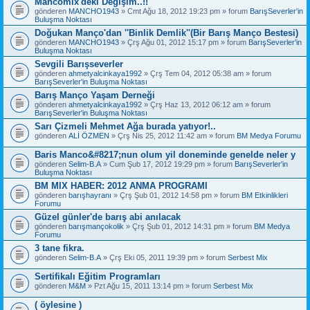
Mancomix'deki Değişim..!!
gönderen
MANCHO1943
» Cmt Ağu 18, 2012 19:23 pm » forum
BarışSeverler'in
Buluşma Noktası
Doğukan Manço'dan ''Binlik Demlik''(Bir Barış Manço Bestesi)
gönderen
MANCHO1943
» Çrş Ağu 01, 2012 15:17 pm » forum
BarışSeverler'in
Buluşma Noktası
Sevgili Barışseverler
gönderen
ahmetyalcinkaya1992
» Çrş Tem 04, 2012 05:38 am » forum
BarışSeverler'in Buluşma Noktası
Barış Manço Yaşam Derneği
gönderen
ahmetyalcinkaya1992
» Çrş Haz 13, 2012 06:12 am » forum
BarışSeverler'in Buluşma Noktası
Sarı Çizmeli Mehmet Ağa burada yatıyor!..
gönderen
ALİ ÖZMEN
» Çrş Nis 25, 2012 11:42 am » forum
BM Medya Forumu
Baris Manco&#8217;nun olum yil doneminde genelde neler y
gönderen
Selim-B.A
» Cum Şub 17, 2012 19:29 pm » forum
BarışSeverler'in
Buluşma Noktası
BM MIX HABER: 2012 ANMA PROGRAMI
gönderen
barışhayranı
» Çrş Şub 01, 2012 14:58 pm » forum
BM Etkinlikleri
Forumu
Güzel günler'de barış abi anılacak
gönderen
barışmançokolik
» Çrş Şub 01, 2012 14:31 pm » forum
BM Medya
Forumu
3 tane fikra.
gönderen
Selim-B.A
» Çrş Eki 05, 2011 19:39 pm » forum
Serbest Mix
Sertifikalı Eğitim Programları
gönderen
M&M
» Pzt Ağu 15, 2011 13:14 pm » forum
Serbest Mix
( öylesine )