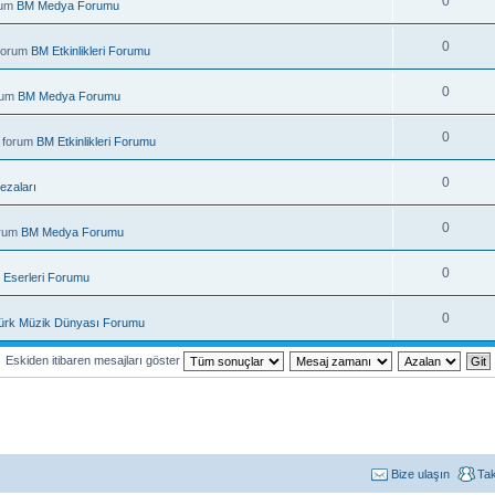
0
rum
BM Medya Forumu
0
 forum
BM Etkinlikleri Forumu
0
rum
BM Medya Forumu
0
 forum
BM Etkinlikleri Forumu
0
ezaları
0
orum
BM Medya Forumu
0
 Eserleri Forumu
0
ürk Müzik Dünyası Forumu
Eskiden itibaren mesajları göster
Bize ulaşın
Ta