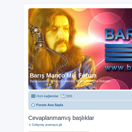
Barış Manço Mix Forum
BarışSeverler Kulübü Üyelerinin Resmi Buluşma Noktası
Hızlı bağlantılar
SSS
Forum Ana Sayfa
Cevaplanmamış başlıklar
Gelişmiş aramaya git