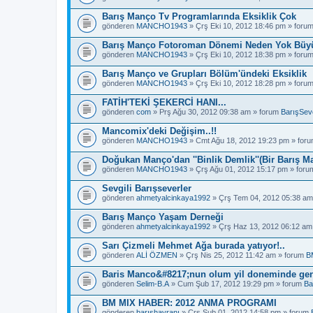
Barış Manço Tv Programlarında Eksiklik Çok
gönderen
MANCHO1943
» Çrş Eki 10, 2012 18:46 pm » foru
Barış Manço Fotoroman Dönemi Neden Yok Büyü
gönderen
MANCHO1943
» Çrş Eki 10, 2012 18:38 pm » foru
Barış Manço ve Grupları Bölüm'ündeki Eksiklik
gönderen
MANCHO1943
» Çrş Eki 10, 2012 18:28 pm » foru
FATİH'TEKİ ŞEKERCİ HANI...
gönderen
com
» Prş Ağu 30, 2012 09:38 am » forum
BarışSeve
Mancomix'deki Değişim..!!
gönderen
MANCHO1943
» Cmt Ağu 18, 2012 19:23 pm » for
Doğukan Manço'dan ''Binlik Demlik''(Bir Barış M
gönderen
MANCHO1943
» Çrş Ağu 01, 2012 15:17 pm » for
Sevgili Barışseverler
gönderen
ahmetyalcinkaya1992
» Çrş Tem 04, 2012 05:38 am
Barış Manço Yaşam Derneği
gönderen
ahmetyalcinkaya1992
» Çrş Haz 13, 2012 06:12 am
Sarı Çizmeli Mehmet Ağa burada yatıyor!..
gönderen
ALİ ÖZMEN
» Çrş Nis 25, 2012 11:42 am » forum
B
Baris Manco&#8217;nun olum yil doneminde gen
gönderen
Selim-B.A
» Cum Şub 17, 2012 19:29 pm » forum
Ba
BM MIX HABER: 2012 ANMA PROGRAMI
gönderen
barışhayranı
» Çrş Şub 01, 2012 14:58 pm » forum