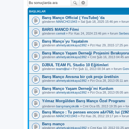
BAŞLIKLAR
Barış Manço Official ( YouTube) 'da
gönderen
MANCHO1943
» Sal Şub 18, 2025 15:46 pm » foru
BARIS MANCO Filmi
gönderen
cemoli
» Pzr Kas 24, 2024 23:46 pm » forum
Serbes
Barış Manço`yu Yaşatalım
gönderen
ahmetyalcinkaya1992
» Pzt Haz 29, 2015 17:25 pm
Barış Manço Yaşam Derneği Projesini Bırakıyor
gönderen
ahmetyalcinkaya1992
» Cmt Şub 16, 2013 04:45 am
DJBUL TEAM FL Studio 10 Eğitimleri
gönderen
teamdjbul
» Pzt Şub 11, 2013 00:34 am » forum
Gen
Barış Manço Anısına bir çok proje üretilsin
gönderen
ahmetyalcinkaya1992
» Pzt Oca 28, 2013 05:11 am
Barış Manço Yaşam Derneği`mi Kurdum
gönderen
ahmetyalcinkaya1992
» Pzt Oca 28, 2013 05:05 am
Yılmaz Morgülden Barış Manço Özel Programı
gönderen
barışmançokolik
» Cmt Oca 05, 2013 19:35 pm » f
Barış Manço : Tu penses encore a&#768; lui (1965
gönderen
MANCHO1943
» Pzt Kas 26, 2012 19:17 pm » for
Barış manço
gönderen
ahmetyalcinkaya1992
» Cmt Kas 10, 2012 01:25 am