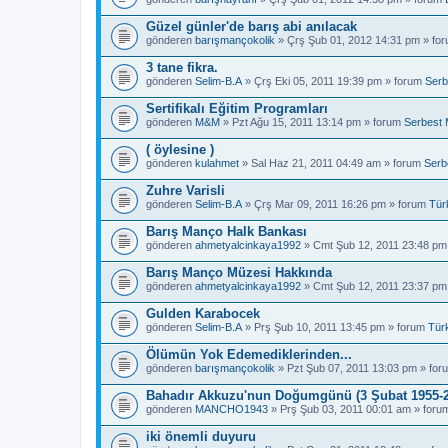
Güzel günler'de barış abi anılacak
gönderen
barışmançokolik
» Çrş Şub 01, 2012 14:31 pm » fo
3 tane fikra.
gönderen
Selim-B.A
» Çrş Eki 05, 2011 19:39 pm » forum
Serb
Sertifikalı Eğitim Programları
gönderen
M&M
» Pzt Ağu 15, 2011 13:14 pm » forum
Serbest 
( öylesine )
gönderen
kulahmet
» Sal Haz 21, 2011 04:49 am » forum
Serb
Zuhre Varisli
gönderen
Selim-B.A
» Çrş Mar 09, 2011 16:26 pm » forum
Tür
Barış Manço Halk Bankası
gönderen
ahmetyalcinkaya1992
» Cmt Şub 12, 2011 23:48 pm
Barış Manço Müzesi Hakkında
gönderen
ahmetyalcinkaya1992
» Cmt Şub 12, 2011 23:37 pm
Gulden Karabocek
gönderen
Selim-B.A
» Prş Şub 10, 2011 13:45 pm » forum
Tür
Ölümün Yok Edemediklerinden...
gönderen
barışmançokolik
» Pzt Şub 07, 2011 13:03 pm » fo
Bahadır Akkuzu'nun Doğumgünü (3 Şubat 1955-2
gönderen
MANCHO1943
» Prş Şub 03, 2011 00:01 am » for
iki önemli duyuru