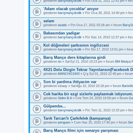
gönderen
barışmançokolik
» Pzt Oca 31, 2011 12:42 pm » fo
'Adam olacak çocuklar' anıyor
gönderen
barışmançokolik
» Pzr Oca 30, 2011 14:40 pm » fo
selam
gönderen
asiatic
» Pzt Oca 17, 2011 03:28 am » forum
BarışS
Babasından yadigar
gönderen
barışmançokolik
» Pzr Kas 14, 2010 12:37 pm » fo
Kol düğmeleri şarkısının ingilizcesi
gönderen
barışmançokolik
» Pzr Eki 17, 2010 13:01 pm » for
Barış Manço ders kitaplarına girdi
gönderen
tst
» Sal Eyl 21, 2010 19:23 pm » forum
BM Medya 
4X21 Dolu Dizgin Tekrar Yayınlansın(Facebook D
gönderen
MANCHO1943
» Çrş Eyl 01, 2010 22:49 pm » foru
Son bi yardima ihtiyacim var
gönderen
sinaay
» Sal Ağu 10, 2010 20:18 pm » forum
BarisM
Cok harika bir ezgi sizlerle paylasmak istiyorum
gönderen
Selim-B.A
» Cmt Tem 24, 2010 19:59 pm » forum
Ge
Gülpembe...
gönderen
barışmançokolik
» Pzr Tem 11, 2010 13:33 pm » fo
Tarık Tarcan'lı Çarkıfelek (kampanya)
gönderen
penguen
» Cum Haz 25, 2010 17:40 pm » forum
Ser
Barış Manço filmi için senaryo yarışması