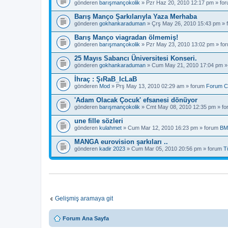
gönderen
barışmançokolik
» Pzr Haz 20, 2010 12:17 pm » fo
Barış Manço Şarkılarıyla Yaza Merhaba
gönderen
gokhankaraduman
» Çrş May 26, 2010 15:43 pm »
Barış Manço viagradan ölmemiş!
gönderen
barışmançokolik
» Pzr May 23, 2010 13:02 pm » fo
25 Mayıs Sabancı Üniversitesi Konseri.
gönderen
gokhankaraduman
» Cum May 21, 2010 17:04 pm »
İhraç : ŞıRaB_IcLaB
gönderen
Mod
» Prş May 13, 2010 02:29 am » forum
Forum C
'Adam Olacak Çocuk' efsanesi dönüyor
gönderen
barışmançokolik
» Cmt May 08, 2010 12:35 pm » f
une fille sözleri
gönderen
kulahmet
» Cum Mar 12, 2010 16:23 pm » forum
BM
MANGA eurovision şarkıları ..
gönderen
kadir 2023
» Cum Mar 05, 2010 20:56 pm » forum
T
Gelişmiş aramaya git
Forum Ana Sayfa