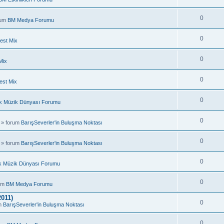
0
rum
BM Medya Forumu
0
est Mix
0
Mix
0
est Mix
0
k Müzik Dünyası Forumu
0
 » forum
BarışSeverler'in Buluşma Noktası
0
 » forum
BarışSeverler'in Buluşma Noktası
0
k Müzik Dünyası Forumu
0
rum
BM Medya Forumu
011)
0
um
BarışSeverler'in Buluşma Noktası
0