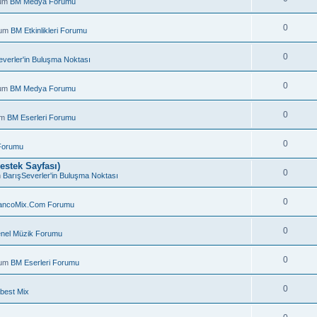
rum
BM Medya Forumu
0
rum
BM Etkinlikleri Forumu
0
everler'in Buluşma Noktası
0
rum
BM Medya Forumu
0
um
BM Eserleri Forumu
0
Forumu
estek Sayfası)
0
m
BarışSeverler'in Buluşma Noktası
0
ancoMix.Com Forumu
.
0
nel Müzik Forumu
0
rum
BM Eserleri Forumu
0
best Mix