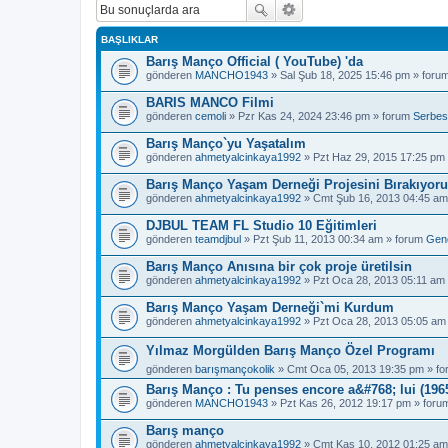
BAŞLIKLAR
Barış Manço Official ( YouTube) 'da
gönderen
MANCHO1943
» Sal Şub 18, 2025 15:46 pm » foru
BARIS MANCO Filmi
gönderen
cemoli
» Pzr Kas 24, 2024 23:46 pm » forum
Serbes
Barış Manço`yu Yaşatalım
gönderen
ahmetyalcinkaya1992
» Pzt Haz 29, 2015 17:25 pm
Barış Manço Yaşam Derneği Projesini Bırakıyor
gönderen
ahmetyalcinkaya1992
» Cmt Şub 16, 2013 04:45 am
DJBUL TEAM FL Studio 10 Eğitimleri
gönderen
teamdjbul
» Pzt Şub 11, 2013 00:34 am » forum
Gen
Barış Manço Anısına bir çok proje üretilsin
gönderen
ahmetyalcinkaya1992
» Pzt Oca 28, 2013 05:11 am
Barış Manço Yaşam Derneği`mi Kurdum
gönderen
ahmetyalcinkaya1992
» Pzt Oca 28, 2013 05:05 am
Yılmaz Morgülden Barış Manço Özel Programı
gönderen
barışmançokolik
» Cmt Oca 05, 2013 19:35 pm » f
Barış Manço : Tu penses encore a&#768; lui (1965
gönderen
MANCHO1943
» Pzt Kas 26, 2012 19:17 pm » for
Barış manço
gönderen
ahmetyalcinkaya1992
» Cmt Kas 10, 2012 01:25 am