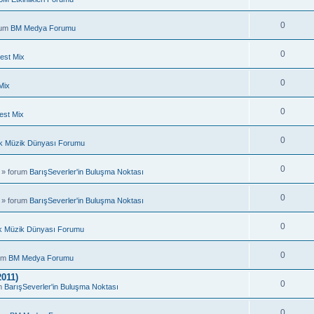
0
rum
BM Medya Forumu
0
est Mix
0
Mix
0
est Mix
0
k Müzik Dünyası Forumu
0
 » forum
BarışSeverler'in Buluşma Noktası
0
 » forum
BarışSeverler'in Buluşma Noktası
0
k Müzik Dünyası Forumu
0
rum
BM Medya Forumu
011)
0
um
BarışSeverler'in Buluşma Noktası
0