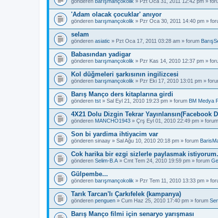
gönderen
barışmançokolik
» Pzt Oca 31, 2011 12:42 pm » fo
'Adam olacak çocuklar' anıyor
gönderen
barışmançokolik
» Pzr Oca 30, 2011 14:40 pm » fo
selam
gönderen
asiatic
» Pzt Oca 17, 2011 03:28 am » forum
BarışS
Babasından yadigar
gönderen
barışmançokolik
» Pzr Kas 14, 2010 12:37 pm » fo
Kol düğmeleri şarkısının ingilizcesi
gönderen
barışmançokolik
» Pzr Eki 17, 2010 13:01 pm » for
Barış Manço ders kitaplarına girdi
gönderen
tst
» Sal Eyl 21, 2010 19:23 pm » forum
BM Medya 
4X21 Dolu Dizgin Tekrar Yayınlansın(Facebook D
gönderen
MANCHO1943
» Çrş Eyl 01, 2010 22:49 pm » foru
Son bi yardima ihtiyacim var
gönderen
sinaay
» Sal Ağu 10, 2010 20:18 pm » forum
BarisM
Cok harika bir ezgi sizlerle paylasmak istiyorum
gönderen
Selim-B.A
» Cmt Tem 24, 2010 19:59 pm » forum
Ge
Gülpembe...
gönderen
barışmançokolik
» Pzr Tem 11, 2010 13:33 pm » fo
Tarık Tarcan'lı Çarkıfelek (kampanya)
gönderen
penguen
» Cum Haz 25, 2010 17:40 pm » forum
Ser
Barış Manço filmi için senaryo yarışması