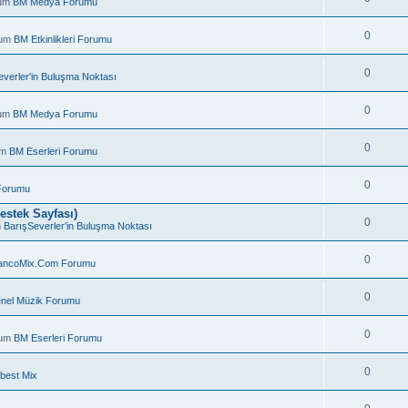
rum
BM Medya Forumu
0
rum
BM Etkinlikleri Forumu
0
everler'in Buluşma Noktası
0
rum
BM Medya Forumu
0
um
BM Eserleri Forumu
0
Forumu
estek Sayfası)
0
m
BarışSeverler'in Buluşma Noktası
0
ancoMix.Com Forumu
.
0
nel Müzik Forumu
0
rum
BM Eserleri Forumu
0
best Mix