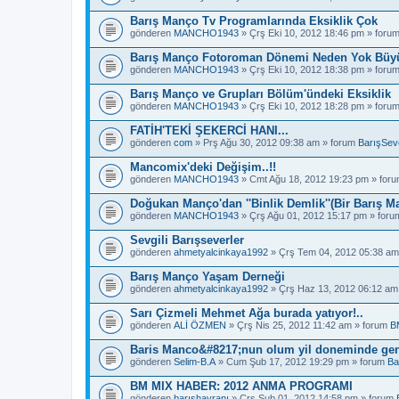
Barış Manço Tv Programlarında Eksiklik Çok
gönderen
MANCHO1943
» Çrş Eki 10, 2012 18:46 pm » foru
Barış Manço Fotoroman Dönemi Neden Yok Büyü
gönderen
MANCHO1943
» Çrş Eki 10, 2012 18:38 pm » foru
Barış Manço ve Grupları Bölüm'ündeki Eksiklik
gönderen
MANCHO1943
» Çrş Eki 10, 2012 18:28 pm » foru
FATİH'TEKİ ŞEKERCİ HANI...
gönderen
com
» Prş Ağu 30, 2012 09:38 am » forum
BarışSeve
Mancomix'deki Değişim..!!
gönderen
MANCHO1943
» Cmt Ağu 18, 2012 19:23 pm » for
Doğukan Manço'dan ''Binlik Demlik''(Bir Barış M
gönderen
MANCHO1943
» Çrş Ağu 01, 2012 15:17 pm » for
Sevgili Barışseverler
gönderen
ahmetyalcinkaya1992
» Çrş Tem 04, 2012 05:38 am
Barış Manço Yaşam Derneği
gönderen
ahmetyalcinkaya1992
» Çrş Haz 13, 2012 06:12 am
Sarı Çizmeli Mehmet Ağa burada yatıyor!..
gönderen
ALİ ÖZMEN
» Çrş Nis 25, 2012 11:42 am » forum
B
Baris Manco&#8217;nun olum yil doneminde gen
gönderen
Selim-B.A
» Cum Şub 17, 2012 19:29 pm » forum
Ba
BM MIX HABER: 2012 ANMA PROGRAMI
gönderen
barışhayranı
» Çrş Şub 01, 2012 14:58 pm » forum