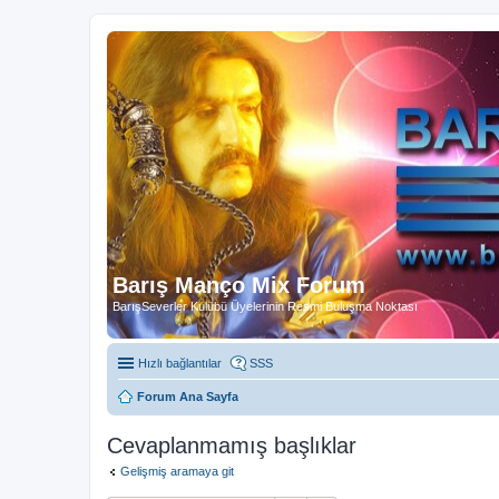
Barış Manço Mix Forum
BarışSeverler Kulübü Üyelerinin Resmi Buluşma Noktası
Hızlı bağlantılar
SSS
Forum Ana Sayfa
Cevaplanmamış başlıklar
Gelişmiş aramaya git