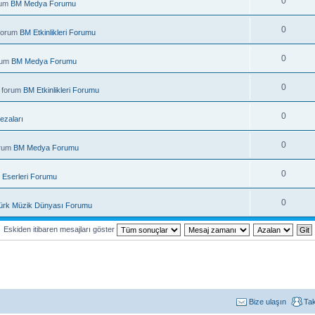
0
rum
BM Medya Forumu
0
 forum
BM Etkinlikleri Forumu
0
rum
BM Medya Forumu
0
 forum
BM Etkinlikleri Forumu
0
ezaları
0
orum
BM Medya Forumu
0
 Eserleri Forumu
0
ürk Müzik Dünyası Forumu
Eskiden itibaren mesajları göster
Bize ulaşın
Ta