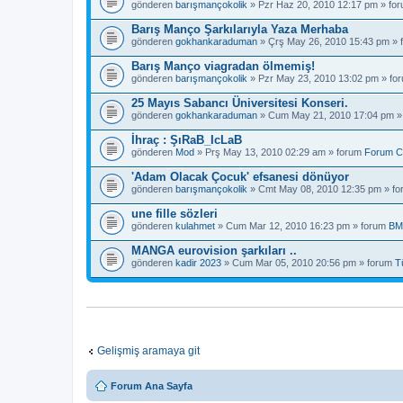
gönderen
barışmançokolik
» Pzr Haz 20, 2010 12:17 pm » fo
Barış Manço Şarkılarıyla Yaza Merhaba
gönderen
gokhankaraduman
» Çrş May 26, 2010 15:43 pm »
Barış Manço viagradan ölmemiş!
gönderen
barışmançokolik
» Pzr May 23, 2010 13:02 pm » fo
25 Mayıs Sabancı Üniversitesi Konseri.
gönderen
gokhankaraduman
» Cum May 21, 2010 17:04 pm »
İhraç : ŞıRaB_IcLaB
gönderen
Mod
» Prş May 13, 2010 02:29 am » forum
Forum C
'Adam Olacak Çocuk' efsanesi dönüyor
gönderen
barışmançokolik
» Cmt May 08, 2010 12:35 pm » f
une fille sözleri
gönderen
kulahmet
» Cum Mar 12, 2010 16:23 pm » forum
BM
MANGA eurovision şarkıları ..
gönderen
kadir 2023
» Cum Mar 05, 2010 20:56 pm » forum
T
Gelişmiş aramaya git
Forum Ana Sayfa