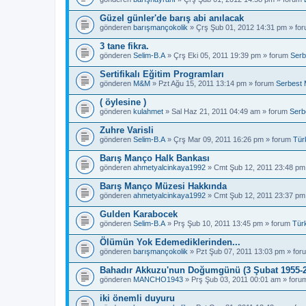
Güzel günler'de barış abi anılacak
gönderen
barışmançokolik
» Çrş Şub 01, 2012 14:31 pm » fo
3 tane fikra.
gönderen
Selim-B.A
» Çrş Eki 05, 2011 19:39 pm » forum
Serb
Sertifikalı Eğitim Programları
gönderen
M&M
» Pzt Ağu 15, 2011 13:14 pm » forum
Serbest 
( öylesine )
gönderen
kulahmet
» Sal Haz 21, 2011 04:49 am » forum
Serb
Zuhre Varisli
gönderen
Selim-B.A
» Çrş Mar 09, 2011 16:26 pm » forum
Tür
Barış Manço Halk Bankası
gönderen
ahmetyalcinkaya1992
» Cmt Şub 12, 2011 23:48 pm
Barış Manço Müzesi Hakkında
gönderen
ahmetyalcinkaya1992
» Cmt Şub 12, 2011 23:37 pm
Gulden Karabocek
gönderen
Selim-B.A
» Prş Şub 10, 2011 13:45 pm » forum
Tür
Ölümün Yok Edemediklerinden...
gönderen
barışmançokolik
» Pzt Şub 07, 2011 13:03 pm » fo
Bahadır Akkuzu'nun Doğumgünü (3 Şubat 1955-2
gönderen
MANCHO1943
» Prş Şub 03, 2011 00:01 am » for
iki önemli duyuru