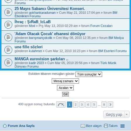
Forumu
25 Mayıs Sabancı Üniversitesi Konseri.
gönderen
gokhankaraduman
» Cum May 21, 2010 17:04 pm » forum
BM
Etkinlikleri Forumu
İhraç : ŞıRaB_IcLaB
gönderen
Mod
» Prş May 13, 2010 02:29 am » forum
Forum Cezaları
'Adam Olacak Çocuk' efsanesi dönüyor
gönderen
barışmançokolik
» Cmt May 08, 2010 12:35 pm » forum
BM Medya
Forumu
une fille sözleri
gönderen
kulahmet
» Cum Mar 12, 2010 16:23 pm » forum
BM Eserleri Forumu
MANGA eurovision şarkıları ..
gönderen
kadir 2023
» Cum Mar 05, 2010 20:56 pm » forum
Türk Müzik
Dünyası Forumu
Eskiden itibaren mesajları göster
400 uygun sonuç bulundu
1
2
3
4
5
…
8
Geçiş yap
Forum Ana Sayfa
Bize ulaşın
Takım