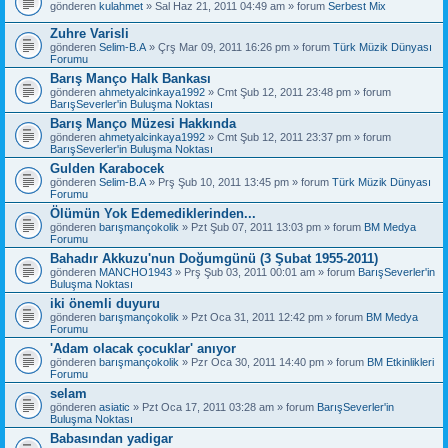
gönderen
kulahmet
» Sal Haz 21, 2011 04:49 am » forum
Serbest Mix
Zuhre Varisli
gönderen
Selim-B.A
» Çrş Mar 09, 2011 16:26 pm » forum
Türk Müzik Dünyası
Forumu
Barış Manço Halk Bankası
gönderen
ahmetyalcinkaya1992
» Cmt Şub 12, 2011 23:48 pm » forum
BarışSeverler'in Buluşma Noktası
Barış Manço Müzesi Hakkında
gönderen
ahmetyalcinkaya1992
» Cmt Şub 12, 2011 23:37 pm » forum
BarışSeverler'in Buluşma Noktası
Gulden Karabocek
gönderen
Selim-B.A
» Prş Şub 10, 2011 13:45 pm » forum
Türk Müzik Dünyası
Forumu
Ölümün Yok Edemediklerinden...
gönderen
barışmançokolik
» Pzt Şub 07, 2011 13:03 pm » forum
BM Medya
Forumu
Bahadır Akkuzu'nun Doğumgünü (3 Şubat 1955-2011)
gönderen
MANCHO1943
» Prş Şub 03, 2011 00:01 am » forum
BarışSeverler'in
Buluşma Noktası
iki önemli duyuru
gönderen
barışmançokolik
» Pzt Oca 31, 2011 12:42 pm » forum
BM Medya
Forumu
'Adam olacak çocuklar' anıyor
gönderen
barışmançokolik
» Pzr Oca 30, 2011 14:40 pm » forum
BM Etkinlikleri
Forumu
selam
gönderen
asiatic
» Pzt Oca 17, 2011 03:28 am » forum
BarışSeverler'in
Buluşma Noktası
Babasından yadigar