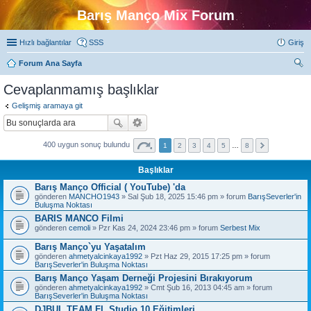
Barış Manço Mix Forum
Hızlı bağlantılar
SSS
Giriş
Forum Ana Sayfa
ra
Cevaplanmamış başlıklar
Gelişmiş aramaya git
400 uygun sonuç bulundu
1
2
3
4
5
…
8
Başlıklar
Barış Manço Official ( YouTube) 'da
gönderen
MANCHO1943
» Sal Şub 18, 2025 15:46 pm » forum
BarışSeverler'in
Buluşma Noktası
BARIS MANCO Filmi
gönderen
cemoli
» Pzr Kas 24, 2024 23:46 pm » forum
Serbest Mix
Barış Manço`yu Yaşatalım
gönderen
ahmetyalcinkaya1992
» Pzt Haz 29, 2015 17:25 pm » forum
BarışSeverler'in Buluşma Noktası
Barış Manço Yaşam Derneği Projesini Bırakıyorum
gönderen
ahmetyalcinkaya1992
» Cmt Şub 16, 2013 04:45 am » forum
BarışSeverler'in Buluşma Noktası
DJBUL TEAM FL Studio 10 Eğitimleri