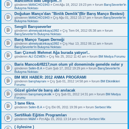
Mancomix'deki Değişim..!!
gönderen
MANCHO1943
» Cmt Ağu 18, 2012 19:23 pm » forum
BarışSeverler'in
Buluşma Noktası
Doğukan Manço'dan ''Binlik Demlik''(Bir Barış Manço Bestesi)
gönderen
MANCHO1943
» Çrş Ağu 01, 2012 15:17 pm » forum
BarışSeverler'in
Buluşma Noktası
Sevgili Barışseverler
gönderen
ahmetyalcinkaya1992
» Çrş Tem 04, 2012 05:38 am » forum
BarışSeverler'in Buluşma Noktası
Barış Manço Yaşam Derneği
gönderen
ahmetyalcinkaya1992
» Çrş Haz 13, 2012 06:12 am » forum
BarışSeverler'in Buluşma Noktası
Sarı Çizmeli Mehmet Ağa burada yatıyor!..
gönderen
ALİ ÖZMEN
» Çrş Nis 25, 2012 11:42 am » forum
BM Medya Forumu
Baris Manco&#8217;nun olum yil doneminde genelde neler y
gönderen
Selim-B.A
» Cum Şub 17, 2012 19:29 pm » forum
BarışSeverler'in
Buluşma Noktası
BM MIX HABER: 2012 ANMA PROGRAMI
gönderen
barışhayranı
» Çrş Şub 01, 2012 14:58 pm » forum
BM Etkinlikleri
Forumu
Güzel günler'de barış abi anılacak
gönderen
barışmançokolik
» Çrş Şub 01, 2012 14:31 pm » forum
BM Medya
Forumu
3 tane fikra.
gönderen
Selim-B.A
» Çrş Eki 05, 2011 19:39 pm » forum
Serbest Mix
Sertifikalı Eğitim Programları
gönderen
M&M
» Pzt Ağu 15, 2011 13:14 pm » forum
Serbest Mix
( öylesine )