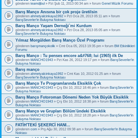
gönderen
teamdjbul
» Pzt Şub 11, 2013 00:34 am » forum
Genel Müzik Forumu
Barış Manço Anısına bir çok proje üretilsin
gönderen
ahmetyalcinkaya1992
» Pzt Oca 28, 2013 05:11 am » forum
BarışSeverler'in Buluşma Noktası
Barış Manço Yaşam Derneği`mi Kurdum
gönderen
ahmetyalcinkaya1992
» Pzt Oca 28, 2013 05:05 am » forum
BarışSeverler'in Buluşma Noktası
Yılmaz Morgülden Barış Manço Özel Programı
gönderen
barışmançokolik
» Cmt Oca 05, 2013 19:35 pm » forum
BM Etkinlikleri
Forumu
Barış Manço : Tu penses encore a&#768; lui (1965) ilk De
gönderen
MANCHO1943
» Pzt Kas 26, 2012 19:17 pm » forum
BarışSeverler'in
Buluşma Noktası
Barış manço
gönderen
ahmetyalcinkaya1992
» Cmt Kas 10, 2012 01:25 am » forum
BarışSeverler'in Buluşma Noktası
Barış Manço Tv Programlarında Eksiklik Çok
gönderen
MANCHO1943
» Çrş Eki 10, 2012 18:46 pm » forum
BarışSeverler'in
Buluşma Noktası
Barış Manço Fotoroman Dönemi Neden Yok Büyük Eksiklik
gönderen
MANCHO1943
» Çrş Eki 10, 2012 18:38 pm » forum
BarışSeverler'in
Buluşma Noktası
Barış Manço ve Grupları Bölüm'ündeki Eksiklik
gönderen
MANCHO1943
» Çrş Eki 10, 2012 18:28 pm » forum
BarışSeverler'in
Buluşma Noktası
FATİH'TEKİ ŞEKERCİ HANI...
gönderen
com
» Prş Ağu 30, 2012 09:38 am » forum
BarışSeverler'in Buluşma
Noktası