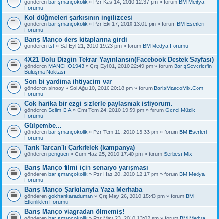
gönderen
barışmançokolik
» Pzr Kas 14, 2010 12:37 pm » forum
BM Medya
Forumu
Kol düğmeleri şarkısının ingilizcesi
gönderen
barışmançokolik
» Pzr Eki 17, 2010 13:01 pm » forum
BM Eserleri
Forumu
Barış Manço ders kitaplarına girdi
gönderen
tst
» Sal Eyl 21, 2010 19:23 pm » forum
BM Medya Forumu
4X21 Dolu Dizgin Tekrar Yayınlansın(Facebook Destek Sayfası)
gönderen
MANCHO1943
» Çrş Eyl 01, 2010 22:49 pm » forum
BarışSeverler'in
Buluşma Noktası
Son bi yardima ihtiyacim var
gönderen
sinaay
» Sal Ağu 10, 2010 20:18 pm » forum
BarisMancoMix.Com
Forumu
Cok harika bir ezgi sizlerle paylasmak istiyorum.
gönderen
Selim-B.A
» Cmt Tem 24, 2010 19:59 pm » forum
Genel Müzik
Forumu
Gülpembe...
gönderen
barışmançokolik
» Pzr Tem 11, 2010 13:33 pm » forum
BM Eserleri
Forumu
Tarık Tarcan'lı Çarkıfelek (kampanya)
gönderen
penguen
» Cum Haz 25, 2010 17:40 pm » forum
Serbest Mix
Barış Manço filmi için senaryo yarışması
gönderen
barışmançokolik
» Pzr Haz 20, 2010 12:17 pm » forum
BM Medya
Forumu
Barış Manço Şarkılarıyla Yaza Merhaba
gönderen
gokhankaraduman
» Çrş May 26, 2010 15:43 pm » forum
BM
Etkinlikleri Forumu
Barış Manço viagradan ölmemiş!
gönderen
barışmançokolik
» Pzr May 23, 2010 13:02 pm » forum
BM Medya