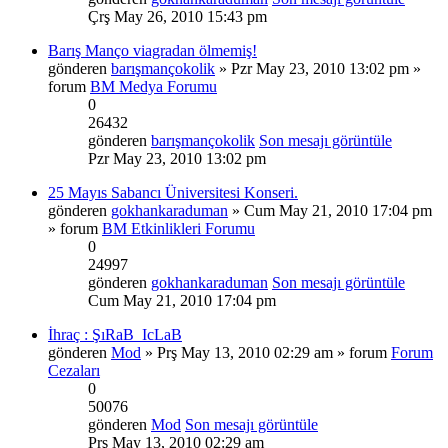
Çrş May 26, 2010 15:43 pm
Barış Manço viagradan ölmemiş!
gönderen
barışmançokolik
» Pzr May 23, 2010 13:02 pm »
forum
BM Medya Forumu
0
26432
gönderen
barışmançokolik
Son mesajı görüntüle
Pzr May 23, 2010 13:02 pm
25 Mayıs Sabancı Üniversitesi Konseri.
gönderen
gokhankaraduman
» Cum May 21, 2010 17:04 pm
» forum
BM Etkinlikleri Forumu
0
24997
gönderen
gokhankaraduman
Son mesajı görüntüle
Cum May 21, 2010 17:04 pm
İhraç : ŞıRaB_IcLaB
gönderen
Mod
» Prş May 13, 2010 02:29 am » forum
Forum
Cezaları
0
50076
gönderen
Mod
Son mesajı görüntüle
Prş May 13, 2010 02:29 am