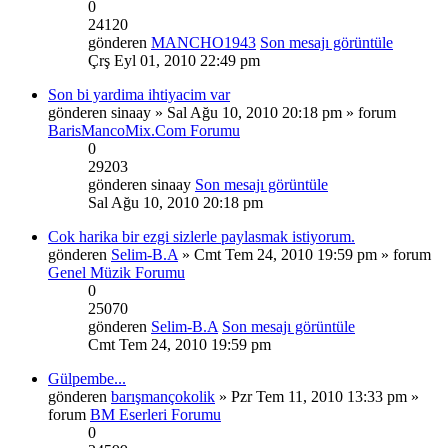
0
24120
gönderen
MANCHO1943
Son mesajı görüntüle
Çrş Eyl 01, 2010 22:49 pm
Son bi yardima ihtiyacim var
gönderen
sinaay
» Sal Ağu 10, 2010 20:18 pm » forum
BarisMancoMix.Com Forumu
0
29203
gönderen
sinaay
Son mesajı görüntüle
Sal Ağu 10, 2010 20:18 pm
Cok harika bir ezgi sizlerle paylasmak istiyorum.
gönderen
Selim-B.A
» Cmt Tem 24, 2010 19:59 pm » forum
Genel Müzik Forumu
0
25070
gönderen
Selim-B.A
Son mesajı görüntüle
Cmt Tem 24, 2010 19:59 pm
Gülpembe...
gönderen
barışmançokolik
» Pzr Tem 11, 2010 13:33 pm »
forum
BM Eserleri Forumu
0