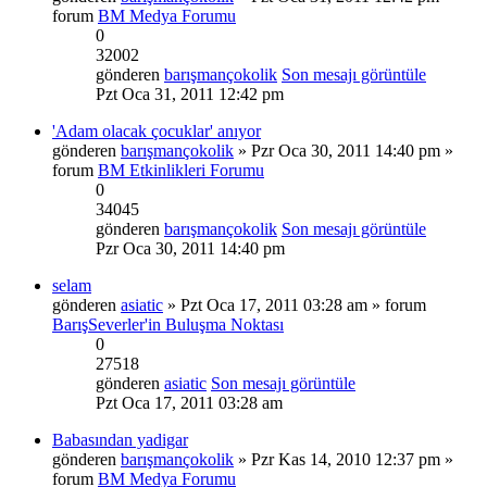
forum
BM Medya Forumu
0
32002
gönderen
barışmançokolik
Son mesajı görüntüle
Pzt Oca 31, 2011 12:42 pm
'Adam olacak çocuklar' anıyor
gönderen
barışmançokolik
» Pzr Oca 30, 2011 14:40 pm »
forum
BM Etkinlikleri Forumu
0
34045
gönderen
barışmançokolik
Son mesajı görüntüle
Pzr Oca 30, 2011 14:40 pm
selam
gönderen
asiatic
» Pzt Oca 17, 2011 03:28 am » forum
BarışSeverler'in Buluşma Noktası
0
27518
gönderen
asiatic
Son mesajı görüntüle
Pzt Oca 17, 2011 03:28 am
Babasından yadigar
gönderen
barışmançokolik
» Pzr Kas 14, 2010 12:37 pm »
forum
BM Medya Forumu