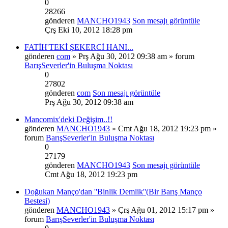
0
28266
gönderen
MANCHO1943
Son mesajı görüntüle
Çrş Eki 10, 2012 18:28 pm
FATİH'TEKİ ŞEKERCİ HANI...
gönderen
com
» Prş Ağu 30, 2012 09:38 am » forum
BarışSeverler'in Buluşma Noktası
0
27802
gönderen
com
Son mesajı görüntüle
Prş Ağu 30, 2012 09:38 am
Mancomix'deki Değişim..!!
gönderen
MANCHO1943
» Cmt Ağu 18, 2012 19:23 pm »
forum
BarışSeverler'in Buluşma Noktası
0
27179
gönderen
MANCHO1943
Son mesajı görüntüle
Cmt Ağu 18, 2012 19:23 pm
Doğukan Manço'dan ''Binlik Demlik''(Bir Barış Manço
Bestesi)
gönderen
MANCHO1943
» Çrş Ağu 01, 2012 15:17 pm »
forum
BarışSeverler'in Buluşma Noktası