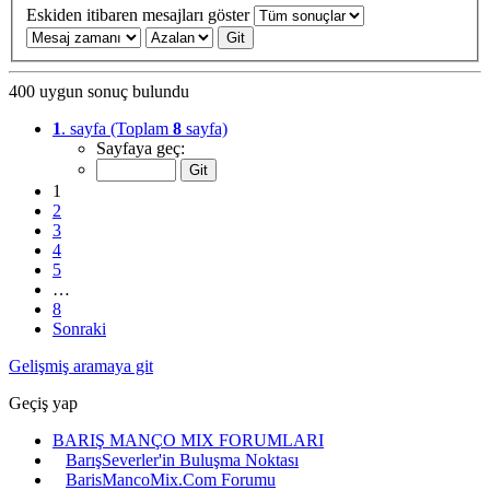
Eskiden itibaren mesajları göster
400 uygun sonuç bulundu
1
. sayfa (Toplam
8
sayfa)
Sayfaya geç:
1
2
3
4
5
…
8
Sonraki
Gelişmiş aramaya git
Geçiş yap
BARIŞ MANÇO MIX FORUMLARI
BarışSeverler'in Buluşma Noktası
BarisMancoMix.Com Forumu