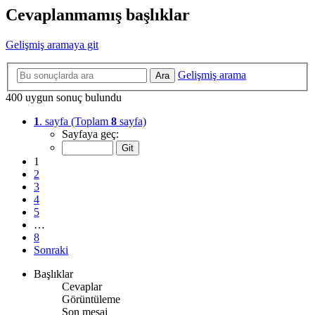
Cevaplanmamış başlıklar
Gelişmiş aramaya git
Gelişmiş arama
Ara
400 uygun sonuç bulundu
1
. sayfa (Toplam
8
sayfa)
Sayfaya geç:
1
2
3
4
5
…
8
Sonraki
Başlıklar
Cevaplar
Görüntüleme
Son mesaj