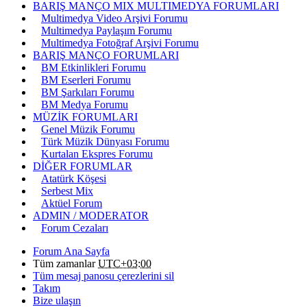
BARIŞ MANÇO MIX MULTIMEDYA FORUMLARI
Multimedya Video Arşivi Forumu
Multimedya Paylaşım Forumu
Multimedya Fotoğraf Arşivi Forumu
BARIŞ MANÇO FORUMLARI
BM Etkinlikleri Forumu
BM Eserleri Forumu
BM Şarkıları Forumu
BM Medya Forumu
MÜZİK FORUMLARI
Genel Müzik Forumu
Türk Müzik Dünyası Forumu
Kurtalan Ekspres Forumu
DİĞER FORUMLAR
Atatürk Köşesi
Serbest Mix
Aktüel Forum
ADMIN / MODERATOR
Forum Cezaları
Forum Ana Sayfa
Tüm zamanlar
UTC+03:00
Tüm mesaj panosu çerezlerini sil
Takım
Bize ulaşın