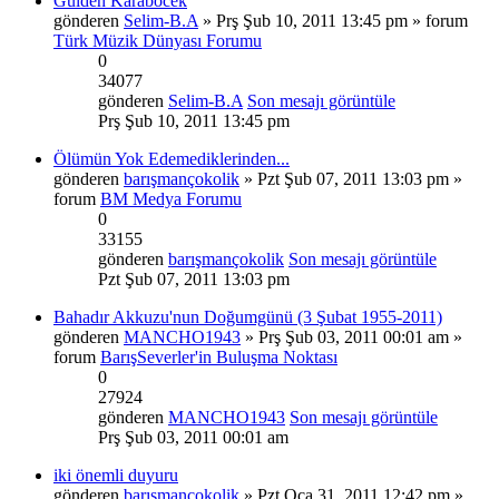
Gulden Karabocek
gönderen
Selim-B.A
» Prş Şub 10, 2011 13:45 pm » forum
Türk Müzik Dünyası Forumu
0
34077
gönderen
Selim-B.A
Son mesajı görüntüle
Prş Şub 10, 2011 13:45 pm
Ölümün Yok Edemediklerinden...
gönderen
barışmançokolik
» Pzt Şub 07, 2011 13:03 pm »
forum
BM Medya Forumu
0
33155
gönderen
barışmançokolik
Son mesajı görüntüle
Pzt Şub 07, 2011 13:03 pm
Bahadır Akkuzu'nun Doğumgünü (3 Şubat 1955-2011)
gönderen
MANCHO1943
» Prş Şub 03, 2011 00:01 am »
forum
BarışSeverler'in Buluşma Noktası
0
27924
gönderen
MANCHO1943
Son mesajı görüntüle
Prş Şub 03, 2011 00:01 am
iki önemli duyuru
gönderen
barışmançokolik
» Pzt Oca 31, 2011 12:42 pm »