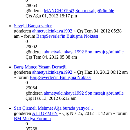
0
28063
gönderen
MANCHO1943
Son mesajı görüntüle
Çrş Ağu 01, 2012 15:17 pm
Sevgili Barışseverler
gönderen
ahmetyalcinkaya1992
» Çrş Tem 04, 2012 05:38
am » forum
BarışSeverler'in Buluşma Noktası
0
29002
gönderen
ahmetyalcinkaya1992
Son mesajı görüntüle
Çrş Tem 04, 2012 05:38 am
Barış Manço Yaşam Derneği
gönderen
ahmetyalcinkaya1992
» Çrş Haz 13, 2012 06:12 am
» forum
BarışSeverler'in Buluşma Noktası
0
29054
gönderen
ahmetyalcinkaya1992
Son mesajı görüntüle
Çrş Haz 13, 2012 06:12 am
Sarı Çizmeli Mehmet Ağa burada yatıyor!..
gönderen
ALİ ÖZMEN
» Çrş Nis 25, 2012 11:42 am » forum
BM Medya Forumu
0
35268