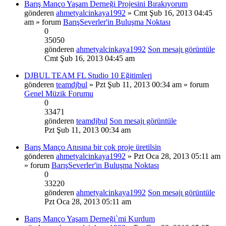
Barış Manço Yaşam Derneği Projesini Bırakıyorum
gönderen
ahmetyalcinkaya1992
» Cmt Şub 16, 2013 04:45
am » forum
BarışSeverler'in Buluşma Noktası
0
35050
gönderen
ahmetyalcinkaya1992
Son mesajı görüntüle
Cmt Şub 16, 2013 04:45 am
DJBUL TEAM FL Studio 10 Eğitimleri
gönderen
teamdjbul
» Pzt Şub 11, 2013 00:34 am » forum
Genel Müzik Forumu
0
33471
gönderen
teamdjbul
Son mesajı görüntüle
Pzt Şub 11, 2013 00:34 am
Barış Manço Anısına bir çok proje üretilsin
gönderen
ahmetyalcinkaya1992
» Pzt Oca 28, 2013 05:11 am
» forum
BarışSeverler'in Buluşma Noktası
0
33220
gönderen
ahmetyalcinkaya1992
Son mesajı görüntüle
Pzt Oca 28, 2013 05:11 am
Barış Manço Yaşam Derneği`mi Kurdum