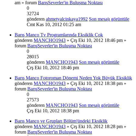
am » forum
BarışSeverler'in Buluşma Noktası
0
32724
gönderen
ahmetyalcinkaya1992
Son mesajı görüntüle
Cmt Kas 10, 2012 01:25 am
Barış Manço Tv Programlarında Eksiklik Çok
gönderen
MANCHO1943
» Çrş Eki 10, 2012 18:46 pm »
forum
BarışSeverler'in Buluşma Noktası
0
28015
gönderen
MANCHO1943
Son mesajı görüntüle
Çrş Eki 10, 2012 18:46 pm
Barış Manço Fotoroman Dönemi Neden Yok Büyük Eksiklik
gönderen
MANCHO1943
» Çrş Eki 10, 2012 18:38 pm »
forum
BarışSeverler'in Buluşma Noktası
0
27573
gönderen
MANCHO1943
Son mesajı görüntüle
Çrş Eki 10, 2012 18:38 pm
Barış Manço ve Grupları Bölüm'ündeki Eksiklik
gönderen
MANCHO1943
» Çrş Eki 10, 2012 18:28 pm »
forum
BarışSeverler'in Buluşma Noktası