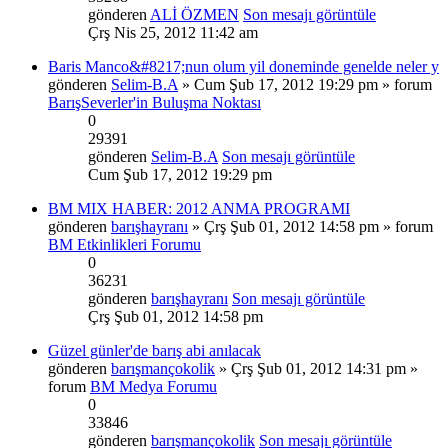
gönderen
ALİ ÖZMEN
Son mesajı görüntüle
Çrş Nis 25, 2012 11:42 am
Baris Manco&#8217;nun olum yil doneminde genelde neler y
gönderen
Selim-B.A
» Cum Şub 17, 2012 19:29 pm » forum
BarışSeverler'in Buluşma Noktası
0
29391
gönderen
Selim-B.A
Son mesajı görüntüle
Cum Şub 17, 2012 19:29 pm
BM MIX HABER: 2012 ANMA PROGRAMI
gönderen
barışhayranı
» Çrş Şub 01, 2012 14:58 pm » forum
BM Etkinlikleri Forumu
0
36231
gönderen
barışhayranı
Son mesajı görüntüle
Çrş Şub 01, 2012 14:58 pm
Güzel günler'de barış abi anılacak
gönderen
barışmançokolik
» Çrş Şub 01, 2012 14:31 pm »
forum
BM Medya Forumu
0
33846
gönderen
barışmançokolik
Son mesajı görüntüle