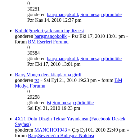
0
30251
gönderen
barışmançokolik
Son mesajı görüntüle
Pzr Kas 14, 2010 12:37 pm
Kol düğmeleri şarkısının ingilizcesi
gönderen
barışmançokolik
» Pzr Eki 17, 2010 13:01 pm »
forum
BM Eserleri Forumu
0
30584
gönderen
barışmançokolik
Son mesajı görüntüle
Pzr Eki 17, 2010 13:01 pm
Barış Manço ders kitaplarına girdi
gönderen
tst
» Sal Eyl 21, 2010 19:23 pm » forum
BM
Medya Forumu
0
29258
gönderen
tst
Son mesajı görüntüle
Sal Eyl 21, 2010 19:23 pm
4X21 Dolu Dizgin Tekrar Yayınlansın(Facebook Destek
Sayfası)
gönderen
MANCHO1943
» Çrş Eyl 01, 2010 22:49 pm »
forum
BarışSeverler'in Buluşma Noktası