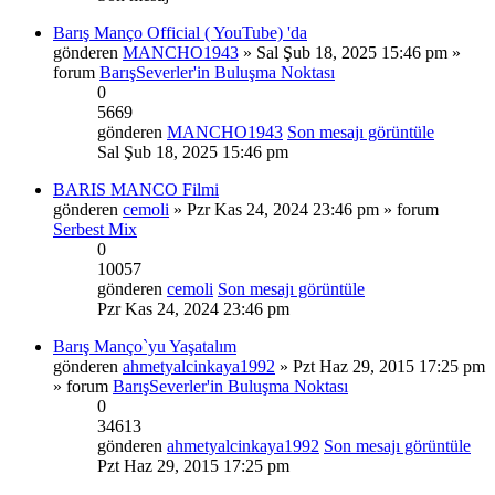
Barış Manço Official ( YouTube) 'da
gönderen
MANCHO1943
» Sal Şub 18, 2025 15:46 pm »
forum
BarışSeverler'in Buluşma Noktası
0
5669
gönderen
MANCHO1943
Son mesajı görüntüle
Sal Şub 18, 2025 15:46 pm
BARIS MANCO Filmi
gönderen
cemoli
» Pzr Kas 24, 2024 23:46 pm » forum
Serbest Mix
0
10057
gönderen
cemoli
Son mesajı görüntüle
Pzr Kas 24, 2024 23:46 pm
Barış Manço`yu Yaşatalım
gönderen
ahmetyalcinkaya1992
» Pzt Haz 29, 2015 17:25 pm
» forum
BarışSeverler'in Buluşma Noktası
0
34613
gönderen
ahmetyalcinkaya1992
Son mesajı görüntüle
Pzt Haz 29, 2015 17:25 pm