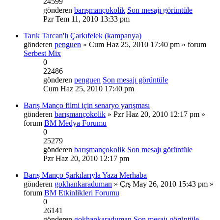
24599
gönderen
barışmançokolik
Son mesajı görüntüle
Pzr Tem 11, 2010 13:33 pm
Tarık Tarcan'lı Çarkıfelek (kampanya)
gönderen
penguen
» Cum Haz 25, 2010 17:40 pm » forum
Serbest Mix
0
22486
gönderen
penguen
Son mesajı görüntüle
Cum Haz 25, 2010 17:40 pm
Barış Manço filmi için senaryo yarışması
gönderen
barışmançokolik
» Pzr Haz 20, 2010 12:17 pm »
forum
BM Medya Forumu
0
25279
gönderen
barışmançokolik
Son mesajı görüntüle
Pzr Haz 20, 2010 12:17 pm
Barış Manço Şarkılarıyla Yaza Merhaba
gönderen
gokhankaraduman
» Çrş May 26, 2010 15:43 pm »
forum
BM Etkinlikleri Forumu
0
26141
gönderen
gokhankaraduman
Son mesajı görüntüle