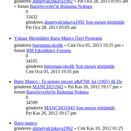
gönderen
ahmetyalcinkaya1992
» Pzt Oca 28, 2013 05:05 am
» forum
BarışSeverler'in Buluşma Noktası
0
33432
gönderen
ahmetyalcinkaya1992
Son mesajı görüntüle
Pzt Oca 28, 2013 05:05 am
Yılmaz Morgülden Barış Manço Özel Programı
gönderen
barışmançokolik
» Cmt Oca 05, 2013 19:35 pm »
forum
BM Etkinlikleri Forumu
0
34105
gönderen
barışmançokolik
Son mesajı görüntüle
Cmt Oca 05, 2013 19:35 pm
Barış Manço : Tu penses encore a&#768; lui (1965) ilk De
gönderen
MANCHO1943
» Pzt Kas 26, 2012 19:17 pm »
forum
BarışSeverler'in Buluşma Noktası
0
34599
gönderen
MANCHO1943
Son mesajı görüntüle
Pzt Kas 26, 2012 19:17 pm
Barış manço
gönderen
ahmetyalcinkaya1992
» Cmt Kas 10, 2012 01:25