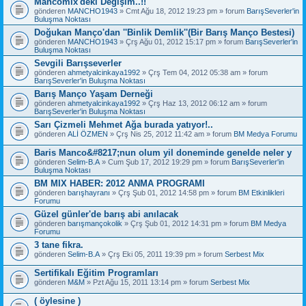
Mancomix'deki Değişim..!!
gönderen
MANCHO1943
» Cmt Ağu 18, 2012 19:23 pm » forum
BarışSeverler'in
Buluşma Noktası
Doğukan Manço'dan ''Binlik Demlik''(Bir Barış Manço Bestesi)
gönderen
MANCHO1943
» Çrş Ağu 01, 2012 15:17 pm » forum
BarışSeverler'in
Buluşma Noktası
Sevgili Barışseverler
gönderen
ahmetyalcinkaya1992
» Çrş Tem 04, 2012 05:38 am » forum
BarışSeverler'in Buluşma Noktası
Barış Manço Yaşam Derneği
gönderen
ahmetyalcinkaya1992
» Çrş Haz 13, 2012 06:12 am » forum
BarışSeverler'in Buluşma Noktası
Sarı Çizmeli Mehmet Ağa burada yatıyor!..
gönderen
ALİ ÖZMEN
» Çrş Nis 25, 2012 11:42 am » forum
BM Medya Forumu
Baris Manco&#8217;nun olum yil doneminde genelde neler y
gönderen
Selim-B.A
» Cum Şub 17, 2012 19:29 pm » forum
BarışSeverler'in
Buluşma Noktası
BM MIX HABER: 2012 ANMA PROGRAMI
gönderen
barışhayranı
» Çrş Şub 01, 2012 14:58 pm » forum
BM Etkinlikleri
Forumu
Güzel günler'de barış abi anılacak
gönderen
barışmançokolik
» Çrş Şub 01, 2012 14:31 pm » forum
BM Medya
Forumu
3 tane fikra.
gönderen
Selim-B.A
» Çrş Eki 05, 2011 19:39 pm » forum
Serbest Mix
Sertifikalı Eğitim Programları
gönderen
M&M
» Pzt Ağu 15, 2011 13:14 pm » forum
Serbest Mix
( öylesine )