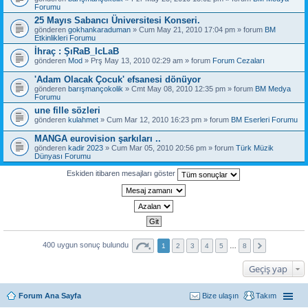
Forumu
25 Mayıs Sabancı Üniversitesi Konseri.
gönderen
gokhankaraduman
» Cum May 21, 2010 17:04 pm » forum
BM
Etkinlikleri Forumu
İhraç : ŞıRaB_IcLaB
gönderen
Mod
» Prş May 13, 2010 02:29 am » forum
Forum Cezaları
'Adam Olacak Çocuk' efsanesi dönüyor
gönderen
barışmançokolik
» Cmt May 08, 2010 12:35 pm » forum
BM Medya
Forumu
une fille sözleri
gönderen
kulahmet
» Cum Mar 12, 2010 16:23 pm » forum
BM Eserleri Forumu
MANGA eurovision şarkıları ..
gönderen
kadir 2023
» Cum Mar 05, 2010 20:56 pm » forum
Türk Müzik
Dünyası Forumu
Eskiden itibaren mesajları göster
400 uygun sonuç bulundu
1
2
3
4
5
…
8
Geçiş yap
Forum Ana Sayfa
Bize ulaşın
Takım