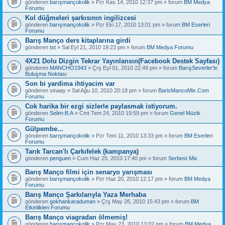
gönderen
barışmançokolik
» Pzr Kas 14, 2010 12:37 pm » forum
BM Medya
Forumu
Kol düğmeleri şarkısının ingilizcesi
gönderen
barışmançokolik
» Pzr Eki 17, 2010 13:01 pm » forum
BM Eserleri
Forumu
Barış Manço ders kitaplarına girdi
gönderen
tst
» Sal Eyl 21, 2010 19:23 pm » forum
BM Medya Forumu
4X21 Dolu Dizgin Tekrar Yayınlansın(Facebook Destek Sayfası)
gönderen
MANCHO1943
» Çrş Eyl 01, 2010 22:49 pm » forum
BarışSeverler'in
Buluşma Noktası
Son bi yardima ihtiyacim var
gönderen
sinaay
» Sal Ağu 10, 2010 20:18 pm » forum
BarisMancoMix.Com
Forumu
Cok harika bir ezgi sizlerle paylasmak istiyorum.
gönderen
Selim-B.A
» Cmt Tem 24, 2010 19:59 pm » forum
Genel Müzik
Forumu
Gülpembe...
gönderen
barışmançokolik
» Pzr Tem 11, 2010 13:33 pm » forum
BM Eserleri
Forumu
Tarık Tarcan'lı Çarkıfelek (kampanya)
gönderen
penguen
» Cum Haz 25, 2010 17:40 pm » forum
Serbest Mix
Barış Manço filmi için senaryo yarışması
gönderen
barışmançokolik
» Pzr Haz 20, 2010 12:17 pm » forum
BM Medya
Forumu
Barış Manço Şarkılarıyla Yaza Merhaba
gönderen
gokhankaraduman
» Çrş May 26, 2010 15:43 pm » forum
BM
Etkinlikleri Forumu
Barış Manço viagradan ölmemiş!
gönderen
barışmançokolik
» Pzr May 23, 2010 13:02 pm » forum
BM Medya