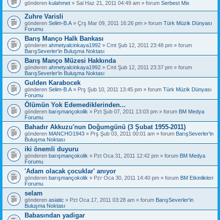
gönderen
kulahmet
» Sal Haz 21, 2011 04:49 am » forum
Serbest Mix
Zuhre Varisli
gönderen
Selim-B.A
» Çrş Mar 09, 2011 16:26 pm » forum
Türk Müzik Dünyası
Forumu
Barış Manço Halk Bankası
gönderen
ahmetyalcinkaya1992
» Cmt Şub 12, 2011 23:48 pm » forum
BarışSeverler'in Buluşma Noktası
Barış Manço Müzesi Hakkında
gönderen
ahmetyalcinkaya1992
» Cmt Şub 12, 2011 23:37 pm » forum
BarışSeverler'in Buluşma Noktası
Gulden Karabocek
gönderen
Selim-B.A
» Prş Şub 10, 2011 13:45 pm » forum
Türk Müzik Dünyası
Forumu
Ölümün Yok Edemediklerinden...
gönderen
barışmançokolik
» Pzt Şub 07, 2011 13:03 pm » forum
BM Medya
Forumu
Bahadır Akkuzu'nun Doğumgünü (3 Şubat 1955-2011)
gönderen
MANCHO1943
» Prş Şub 03, 2011 00:01 am » forum
BarışSeverler'in
Buluşma Noktası
iki önemli duyuru
gönderen
barışmançokolik
» Pzt Oca 31, 2011 12:42 pm » forum
BM Medya
Forumu
'Adam olacak çocuklar' anıyor
gönderen
barışmançokolik
» Pzr Oca 30, 2011 14:40 pm » forum
BM Etkinlikleri
Forumu
selam
gönderen
asiatic
» Pzt Oca 17, 2011 03:28 am » forum
BarışSeverler'in
Buluşma Noktası
Babasından yadigar