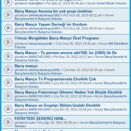
gönderen
teamdjbul
» Pzt Şub 11, 2013 00:34 am » forum
Genel Müzik Forumu
Barış Manço Anısına bir çok proje üretilsin
gönderen
ahmetyalcinkaya1992
» Pzt Oca 28, 2013 05:11 am » forum
BarışSeverler'in Buluşma Noktası
Barış Manço Yaşam Derneği`mi Kurdum
gönderen
ahmetyalcinkaya1992
» Pzt Oca 28, 2013 05:05 am » forum
BarışSeverler'in Buluşma Noktası
Yılmaz Morgülden Barış Manço Özel Programı
gönderen
barışmançokolik
» Cmt Oca 05, 2013 19:35 pm » forum
BM Etkinlikleri
Forumu
Barış Manço : Tu penses encore a&#768; lui (1965) ilk De
gönderen
MANCHO1943
» Pzt Kas 26, 2012 19:17 pm » forum
BarışSeverler'in
Buluşma Noktası
Barış manço
gönderen
ahmetyalcinkaya1992
» Cmt Kas 10, 2012 01:25 am » forum
BarışSeverler'in Buluşma Noktası
Barış Manço Tv Programlarında Eksiklik Çok
gönderen
MANCHO1943
» Çrş Eki 10, 2012 18:46 pm » forum
BarışSeverler'in
Buluşma Noktası
Barış Manço Fotoroman Dönemi Neden Yok Büyük Eksiklik
gönderen
MANCHO1943
» Çrş Eki 10, 2012 18:38 pm » forum
BarışSeverler'in
Buluşma Noktası
Barış Manço ve Grupları Bölüm'ündeki Eksiklik
gönderen
MANCHO1943
» Çrş Eki 10, 2012 18:28 pm » forum
BarışSeverler'in
Buluşma Noktası
FATİH'TEKİ ŞEKERCİ HANI...
gönderen
com
» Prş Ağu 30, 2012 09:38 am » forum
BarışSeverler'in Buluşma
Noktası