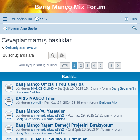
Barış Manço Mix Forum
Hızlı bağlantılar
SSS
Giriş
Forum Ana Sayfa
ra
Cevaplanmamış başlıklar
Gelişmiş aramaya git
400 uygun sonuç bulundu
1
2
3
4
5
…
8
Başlıklar
Barış Manço Official ( YouTube) 'da
gönderen
MANCHO1943
» Sal Şub 18, 2025 15:46 pm » forum
BarışSeverler'in
Buluşma Noktası
BARIS MANCO Filmi
gönderen
cemoli
» Pzr Kas 24, 2024 23:46 pm » forum
Serbest Mix
Barış Manço`yu Yaşatalım
gönderen
ahmetyalcinkaya1992
» Pzt Haz 29, 2015 17:25 pm » forum
BarışSeverler'in Buluşma Noktası
Barış Manço Yaşam Derneği Projesini Bırakıyorum
gönderen
ahmetyalcinkaya1992
» Cmt Şub 16, 2013 04:45 am » forum
BarışSeverler'in Buluşma Noktası
DJBUL TEAM FL Studio 10 Eğitimleri