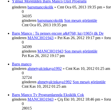
Yılmaz Morgülden Barış Manço Özel Programı
gönderen
barışmançokolik
» Cmt Oca 05, 2013 19:35 pm » f
0
34105
gönderen
barışmançokolik
Son mesajı görüntüle
Cmt Oca 05, 2013 19:35 pm
Barış Manço : Tu penses encore a&#768; lui (1965) ilk De
gönderen
MANCHO1943
» Pzt Kas 26, 2012 19:17 pm » fo
0
34599
gönderen
MANCHO1943
Son mesajı görüntüle
Pzt Kas 26, 2012 19:17 pm
Barış manço
gönderen
ahmetyalcinkaya1992
» Cmt Kas 10, 2012 01:25 am
0
32724
gönderen
ahmetyalcinkaya1992
Son mesajı görüntüle
Cmt Kas 10, 2012 01:25 am
Barış Manço Tv Programlarında Eksiklik Çok
gönderen
MANCHO1943
» Çrş Eki 10, 2012 18:46 pm » for
0
28015