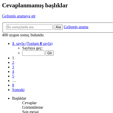
Cevaplanmamış başlıklar
Gelişmiş aramaya git
Gelişmiş arama
Ara
400 uygun sonuç bulundu
1
. sayfa (Toplam
8
sayfa)
Sayfaya geç:
1
2
3
4
5
…
8
Sonraki
Başlıklar
Cevaplar
Görüntüleme
Son mesaj