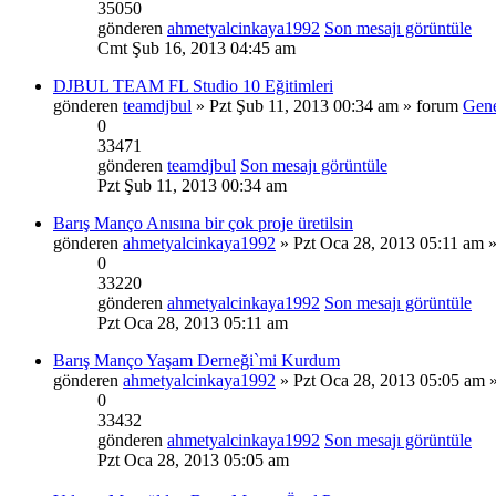
35050
gönderen
ahmetyalcinkaya1992
Son mesajı görüntüle
Cmt Şub 16, 2013 04:45 am
DJBUL TEAM FL Studio 10 Eğitimleri
gönderen
teamdjbul
» Pzt Şub 11, 2013 00:34 am » forum
Gen
0
33471
gönderen
teamdjbul
Son mesajı görüntüle
Pzt Şub 11, 2013 00:34 am
Barış Manço Anısına bir çok proje üretilsin
gönderen
ahmetyalcinkaya1992
» Pzt Oca 28, 2013 05:11 am 
0
33220
gönderen
ahmetyalcinkaya1992
Son mesajı görüntüle
Pzt Oca 28, 2013 05:11 am
Barış Manço Yaşam Derneği`mi Kurdum
gönderen
ahmetyalcinkaya1992
» Pzt Oca 28, 2013 05:05 am 
0
33432
gönderen
ahmetyalcinkaya1992
Son mesajı görüntüle
Pzt Oca 28, 2013 05:05 am