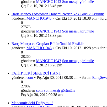
gönderen
MANCHO1943
Son mesajı görüntüle
Çrş Eki 10, 2012 18:46 pm
Barış Manço Fotoroman Dönemi Neden Yok Büyük Eksiklik
gönderen
MANCHO1943
» Çrş Eki 10, 2012 18:38 pm » for
0
27573
gönderen
MANCHO1943
Son mesajı görüntüle
Çrş Eki 10, 2012 18:38 pm
Barış Manço ve Grupları Bölüm'ündeki Eksiklik
gönderen
MANCHO1943
» Çrş Eki 10, 2012 18:28 pm » for
0
28266
gönderen
MANCHO1943
Son mesajı görüntüle
Çrş Eki 10, 2012 18:28 pm
FATİH'TEKİ ŞEKERCİ HANI...
gönderen
com
» Prş Ağu 30, 2012 09:38 am » forum
BarışSeve
0
27802
gönderen
com
Son mesajı görüntüle
Prş Ağu 30, 2012 09:38 am
Mancomix'deki Değişim..!!