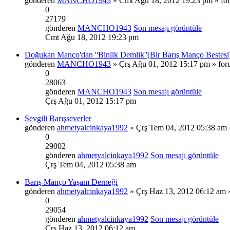
gönderen
MANCHO1943
» Cmt Ağu 18, 2012 19:23 pm » f
0
27179
gönderen
MANCHO1943
Son mesajı görüntüle
Cmt Ağu 18, 2012 19:23 pm
Doğukan Manço'dan ''Binlik Demlik''(Bir Barış Manço Bestesi
gönderen
MANCHO1943
» Çrş Ağu 01, 2012 15:17 pm » fo
0
28063
gönderen
MANCHO1943
Son mesajı görüntüle
Çrş Ağu 01, 2012 15:17 pm
Sevgili Barışseverler
gönderen
ahmetyalcinkaya1992
» Çrş Tem 04, 2012 05:38 am
0
29002
gönderen
ahmetyalcinkaya1992
Son mesajı görüntüle
Çrş Tem 04, 2012 05:38 am
Barış Manço Yaşam Derneği
gönderen
ahmetyalcinkaya1992
» Çrş Haz 13, 2012 06:12 am
0
29054
gönderen
ahmetyalcinkaya1992
Son mesajı görüntüle
Çrş Haz 13, 2012 06:12 am