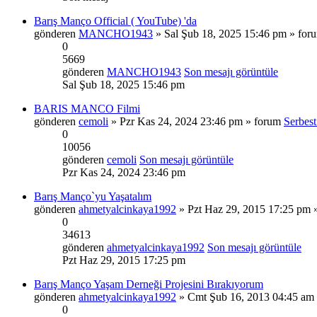
Barış Manço Official ( YouTube) 'da
gönderen
MANCHO1943
» Sal Şub 18, 2025 15:46 pm » fo
0
5669
gönderen
MANCHO1943
Son mesajı görüntüle
Sal Şub 18, 2025 15:46 pm
BARIS MANCO Filmi
gönderen
cemoli
» Pzr Kas 24, 2024 23:46 pm » forum
Serbes
0
10056
gönderen
cemoli
Son mesajı görüntüle
Pzr Kas 24, 2024 23:46 pm
Barış Manço`yu Yaşatalım
gönderen
ahmetyalcinkaya1992
» Pzt Haz 29, 2015 17:25 pm 
0
34613
gönderen
ahmetyalcinkaya1992
Son mesajı görüntüle
Pzt Haz 29, 2015 17:25 pm
Barış Manço Yaşam Derneği Projesini Bırakıyorum
gönderen
ahmetyalcinkaya1992
» Cmt Şub 16, 2013 04:45 am
0