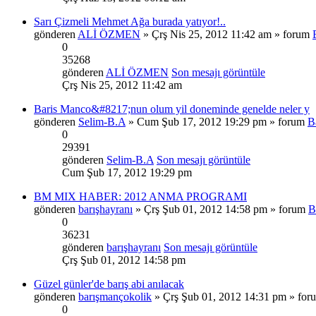
Sarı Çizmeli Mehmet Ağa burada yatıyor!..
gönderen
ALİ ÖZMEN
» Çrş Nis 25, 2012 11:42 am » forum
0
35268
gönderen
ALİ ÖZMEN
Son mesajı görüntüle
Çrş Nis 25, 2012 11:42 am
Baris Manco&#8217;nun olum yil doneminde genelde neler y
gönderen
Selim-B.A
» Cum Şub 17, 2012 19:29 pm » forum
B
0
29391
gönderen
Selim-B.A
Son mesajı görüntüle
Cum Şub 17, 2012 19:29 pm
BM MIX HABER: 2012 ANMA PROGRAMI
gönderen
barışhayranı
» Çrş Şub 01, 2012 14:58 pm » forum
B
0
36231
gönderen
barışhayranı
Son mesajı görüntüle
Çrş Şub 01, 2012 14:58 pm
Güzel günler'de barış abi anılacak
gönderen
barışmançokolik
» Çrş Şub 01, 2012 14:31 pm » fo
0