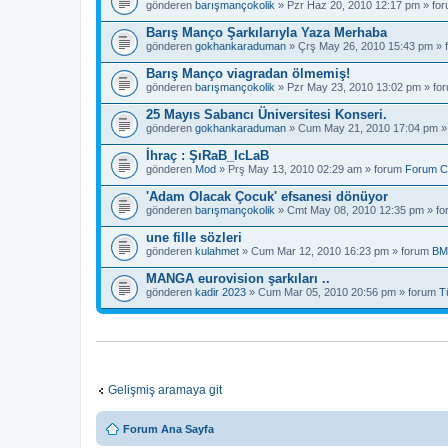
gönderen
barışmançokolik
» Pzr Haz 20, 2010 12:17 pm » fo
Barış Manço Şarkılarıyla Yaza Merhaba
gönderen
gokhankaraduman
» Çrş May 26, 2010 15:43 pm »
Barış Manço viagradan ölmemiş!
gönderen
barışmançokolik
» Pzr May 23, 2010 13:02 pm » fo
25 Mayıs Sabancı Üniversitesi Konseri.
gönderen
gokhankaraduman
» Cum May 21, 2010 17:04 pm »
İhraç : ŞıRaB_IcLaB
gönderen
Mod
» Prş May 13, 2010 02:29 am » forum
Forum C
'Adam Olacak Çocuk' efsanesi dönüyor
gönderen
barışmançokolik
» Cmt May 08, 2010 12:35 pm » f
une fille sözleri
gönderen
kulahmet
» Cum Mar 12, 2010 16:23 pm » forum
BM
MANGA eurovision şarkıları ..
gönderen
kadir 2023
» Cum Mar 05, 2010 20:56 pm » forum
T
Gelişmiş aramaya git
Forum Ana Sayfa