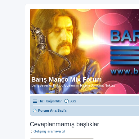
Barış Manço Mix Forum
BarışSeverler Kulübü Üyelerinin Resmi Buluşma Noktası
Hızlı bağlantılar
SSS
Forum Ana Sayfa
Cevaplanmamış başlıklar
Gelişmiş aramaya git