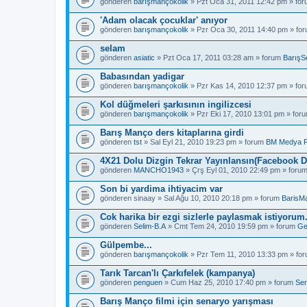
gönderen
barışmançokolik
» Pzt Oca 31, 2011 12:42 pm » fo
'Adam olacak çocuklar' anıyor
gönderen
barışmançokolik
» Pzr Oca 30, 2011 14:40 pm » fo
selam
gönderen
asiatic
» Pzt Oca 17, 2011 03:28 am » forum
BarışS
Babasından yadigar
gönderen
barışmançokolik
» Pzr Kas 14, 2010 12:37 pm » fo
Kol düğmeleri şarkısının ingilizcesi
gönderen
barışmançokolik
» Pzr Eki 17, 2010 13:01 pm » for
Barış Manço ders kitaplarına girdi
gönderen
tst
» Sal Eyl 21, 2010 19:23 pm » forum
BM Medya 
4X21 Dolu Dizgin Tekrar Yayınlansın(Facebook D
gönderen
MANCHO1943
» Çrş Eyl 01, 2010 22:49 pm » foru
Son bi yardima ihtiyacim var
gönderen
sinaay
» Sal Ağu 10, 2010 20:18 pm » forum
BarisM
Cok harika bir ezgi sizlerle paylasmak istiyorum
gönderen
Selim-B.A
» Cmt Tem 24, 2010 19:59 pm » forum
Ge
Gülpembe...
gönderen
barışmançokolik
» Pzr Tem 11, 2010 13:33 pm » fo
Tarık Tarcan'lı Çarkıfelek (kampanya)
gönderen
penguen
» Cum Haz 25, 2010 17:40 pm » forum
Ser
Barış Manço filmi için senaryo yarışması