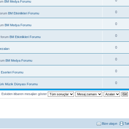
0
rum
BM Medya Forumu
0
 forum
BM Etkinlikleri Forumu
0
rum
BM Medya Forumu
0
 forum
BM Etkinlikleri Forumu
0
ezaları
0
orum
BM Medya Forumu
0
 Eserleri Forumu
0
ürk Müzik Dünyası Forumu
Eskiden itibaren mesajları göster
Bize ulaşın
Ta