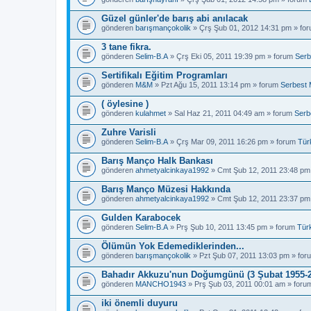
Güzel günler'de barış abi anılacak
gönderen
barışmançokolik
» Çrş Şub 01, 2012 14:31 pm » fo
3 tane fikra.
gönderen
Selim-B.A
» Çrş Eki 05, 2011 19:39 pm » forum
Serb
Sertifikalı Eğitim Programları
gönderen
M&M
» Pzt Ağu 15, 2011 13:14 pm » forum
Serbest 
( öylesine )
gönderen
kulahmet
» Sal Haz 21, 2011 04:49 am » forum
Serb
Zuhre Varisli
gönderen
Selim-B.A
» Çrş Mar 09, 2011 16:26 pm » forum
Tür
Barış Manço Halk Bankası
gönderen
ahmetyalcinkaya1992
» Cmt Şub 12, 2011 23:48 pm
Barış Manço Müzesi Hakkında
gönderen
ahmetyalcinkaya1992
» Cmt Şub 12, 2011 23:37 pm
Gulden Karabocek
gönderen
Selim-B.A
» Prş Şub 10, 2011 13:45 pm » forum
Tür
Ölümün Yok Edemediklerinden...
gönderen
barışmançokolik
» Pzt Şub 07, 2011 13:03 pm » fo
Bahadır Akkuzu'nun Doğumgünü (3 Şubat 1955-2
gönderen
MANCHO1943
» Prş Şub 03, 2011 00:01 am » for
iki önemli duyuru