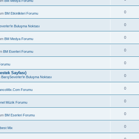
rum
BM Medya Forumu
0
rum
BM Etkinlikleri Forumu
0
everler'in Buluşma Noktası
0
rum
BM Medya Forumu
0
um
BM Eserleri Forumu
0
Forumu
estek Sayfası)
0
m
BarışSeverler'in Buluşma Noktası
0
ancoMix.Com Forumu
.
0
nel Müzik Forumu
0
rum
BM Eserleri Forumu
0
best Mix