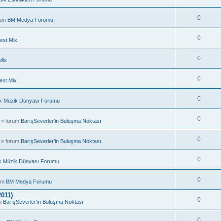
0
rum
BM Medya Forumu
0
est Mix
0
Mix
0
est Mix
0
k Müzik Dünyası Forumu
0
 » forum
BarışSeverler'in Buluşma Noktası
0
 » forum
BarışSeverler'in Buluşma Noktası
0
k Müzik Dünyası Forumu
0
rum
BM Medya Forumu
011)
0
um
BarışSeverler'in Buluşma Noktası
0