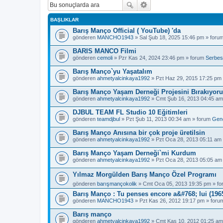
BAŞLIKLAR
Barış Manço Official ( YouTube) 'da
gönderen
MANCHO1943
» Sal Şub 18, 2025 15:46 pm » foru
BARIS MANCO Filmi
gönderen
cemoli
» Pzr Kas 24, 2024 23:46 pm » forum
Serbes
Barış Manço`yu Yaşatalım
gönderen
ahmetyalcinkaya1992
» Pzt Haz 29, 2015 17:25 pm
Barış Manço Yaşam Derneği Projesini Bırakıyor
gönderen
ahmetyalcinkaya1992
» Cmt Şub 16, 2013 04:45 am
DJBUL TEAM FL Studio 10 Eğitimleri
gönderen
teamdjbul
» Pzt Şub 11, 2013 00:34 am » forum
Gen
Barış Manço Anısına bir çok proje üretilsin
gönderen
ahmetyalcinkaya1992
» Pzt Oca 28, 2013 05:11 am
Barış Manço Yaşam Derneği`mi Kurdum
gönderen
ahmetyalcinkaya1992
» Pzt Oca 28, 2013 05:05 am
Yılmaz Morgülden Barış Manço Özel Programı
gönderen
barışmançokolik
» Cmt Oca 05, 2013 19:35 pm » f
Barış Manço : Tu penses encore a&#768; lui (1965
gönderen
MANCHO1943
» Pzt Kas 26, 2012 19:17 pm » for
Barış manço
gönderen
ahmetyalcinkaya1992
» Cmt Kas 10, 2012 01:25 am