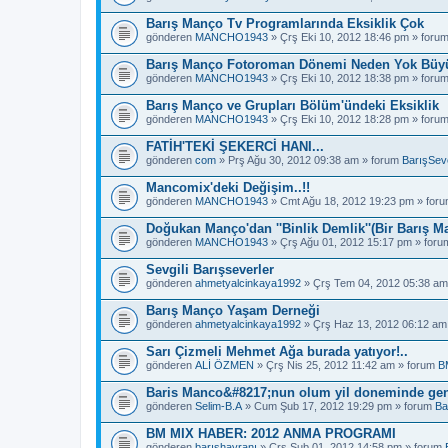
Barış Manço Tv Programlarında Eksiklik Çok
gönderen
MANCHO1943
» Çrş Eki 10, 2012 18:46 pm » foru
Barış Manço Fotoroman Dönemi Neden Yok Büyü
gönderen
MANCHO1943
» Çrş Eki 10, 2012 18:38 pm » foru
Barış Manço ve Grupları Bölüm'ündeki Eksiklik
gönderen
MANCHO1943
» Çrş Eki 10, 2012 18:28 pm » foru
FATİH'TEKİ ŞEKERCİ HANI...
gönderen
com
» Prş Ağu 30, 2012 09:38 am » forum
BarışSeve
Mancomix'deki Değişim..!!
gönderen
MANCHO1943
» Cmt Ağu 18, 2012 19:23 pm » for
Doğukan Manço'dan ''Binlik Demlik''(Bir Barış M
gönderen
MANCHO1943
» Çrş Ağu 01, 2012 15:17 pm » for
Sevgili Barışseverler
gönderen
ahmetyalcinkaya1992
» Çrş Tem 04, 2012 05:38 am
Barış Manço Yaşam Derneği
gönderen
ahmetyalcinkaya1992
» Çrş Haz 13, 2012 06:12 am
Sarı Çizmeli Mehmet Ağa burada yatıyor!..
gönderen
ALİ ÖZMEN
» Çrş Nis 25, 2012 11:42 am » forum
B
Baris Manco&#8217;nun olum yil doneminde gen
gönderen
Selim-B.A
» Cum Şub 17, 2012 19:29 pm » forum
Ba
BM MIX HABER: 2012 ANMA PROGRAMI
gönderen
barışhayranı
» Çrş Şub 01, 2012 14:58 pm » forum