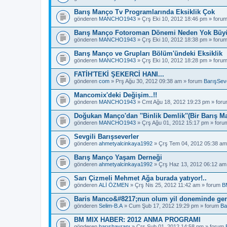
Barış Manço Tv Programlarında Eksiklik Çok
gönderen
MANCHO1943
» Çrş Eki 10, 2012 18:46 pm » foru
Barış Manço Fotoroman Dönemi Neden Yok Büyü
gönderen
MANCHO1943
» Çrş Eki 10, 2012 18:38 pm » foru
Barış Manço ve Grupları Bölüm'ündeki Eksiklik
gönderen
MANCHO1943
» Çrş Eki 10, 2012 18:28 pm » foru
FATİH'TEKİ ŞEKERCİ HANI...
gönderen
com
» Prş Ağu 30, 2012 09:38 am » forum
BarışSeve
Mancomix'deki Değişim..!!
gönderen
MANCHO1943
» Cmt Ağu 18, 2012 19:23 pm » for
Doğukan Manço'dan ''Binlik Demlik''(Bir Barış M
gönderen
MANCHO1943
» Çrş Ağu 01, 2012 15:17 pm » for
Sevgili Barışseverler
gönderen
ahmetyalcinkaya1992
» Çrş Tem 04, 2012 05:38 am
Barış Manço Yaşam Derneği
gönderen
ahmetyalcinkaya1992
» Çrş Haz 13, 2012 06:12 am
Sarı Çizmeli Mehmet Ağa burada yatıyor!..
gönderen
ALİ ÖZMEN
» Çrş Nis 25, 2012 11:42 am » forum
B
Baris Manco&#8217;nun olum yil doneminde gen
gönderen
Selim-B.A
» Cum Şub 17, 2012 19:29 pm » forum
Ba
BM MIX HABER: 2012 ANMA PROGRAMI
gönderen
barışhayranı
» Çrş Şub 01, 2012 14:58 pm » forum