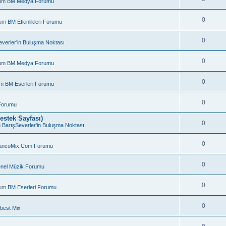
rum
BM Medya Forumu
0
rum
BM Etkinlikleri Forumu
0
everler'in Buluşma Noktası
0
rum
BM Medya Forumu
0
um
BM Eserleri Forumu
0
Forumu
estek Sayfası)
0
m
BarışSeverler'in Buluşma Noktası
0
ancoMix.Com Forumu
.
0
nel Müzik Forumu
0
rum
BM Eserleri Forumu
0
best Mix