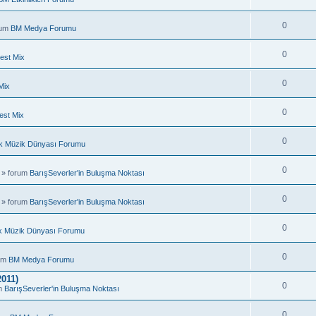
0
rum
BM Medya Forumu
0
est Mix
0
Mix
0
est Mix
0
k Müzik Dünyası Forumu
0
 » forum
BarışSeverler'in Buluşma Noktası
0
 » forum
BarışSeverler'in Buluşma Noktası
0
k Müzik Dünyası Forumu
0
rum
BM Medya Forumu
011)
0
um
BarışSeverler'in Buluşma Noktası
0