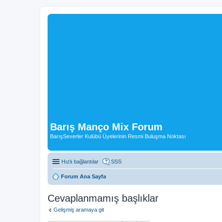
Barış Manço Mix Forum
BarışSeverler Kulübü Üyelerinin Resmi Buluşma Noktası
Hızlı bağlantılar
SSS
Forum Ana Sayfa
Cevaplanmamış başlıklar
Gelişmiş aramaya git