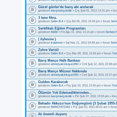
Güzel günler'de barış abi anılacak
gönderen
barışmançokolik
» Çrş Şub 01, 2012 14:31 pm » fo
3 tane fikra.
gönderen
Selim-B.A
» Çrş Eki 05, 2011 19:39 pm » forum
Serb
Sertifikalı Eğitim Programları
gönderen
M&M
» Pzt Ağu 15, 2011 13:14 pm » forum
Serbest 
( öylesine )
gönderen
kulahmet
» Sal Haz 21, 2011 04:49 am » forum
Serb
Zuhre Varisli
gönderen
Selim-B.A
» Çrş Mar 09, 2011 16:26 pm » forum
Tür
Barış Manço Halk Bankası
gönderen
ahmetyalcinkaya1992
» Cmt Şub 12, 2011 23:48 pm
Barış Manço Müzesi Hakkında
gönderen
ahmetyalcinkaya1992
» Cmt Şub 12, 2011 23:37 pm
Gulden Karabocek
gönderen
Selim-B.A
» Prş Şub 10, 2011 13:45 pm » forum
Tür
Ölümün Yok Edemediklerinden...
gönderen
barışmançokolik
» Pzt Şub 07, 2011 13:03 pm » fo
Bahadır Akkuzu'nun Doğumgünü (3 Şubat 1955-2
gönderen
MANCHO1943
» Prş Şub 03, 2011 00:01 am » for
iki önemli duyuru