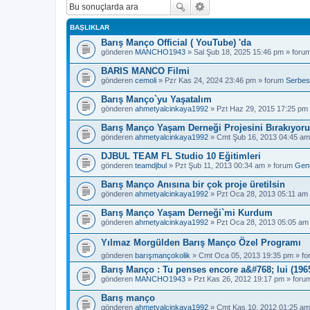
BAŞLIKLAR
Barış Manço Official ( YouTube) 'da
gönderen
MANCHO1943
» Sal Şub 18, 2025 15:46 pm » foru
BARIS MANCO Filmi
gönderen
cemoli
» Pzr Kas 24, 2024 23:46 pm » forum
Serbes
Barış Manço`yu Yaşatalım
gönderen
ahmetyalcinkaya1992
» Pzt Haz 29, 2015 17:25 pm
Barış Manço Yaşam Derneği Projesini Bırakıyor
gönderen
ahmetyalcinkaya1992
» Cmt Şub 16, 2013 04:45 am
DJBUL TEAM FL Studio 10 Eğitimleri
gönderen
teamdjbul
» Pzt Şub 11, 2013 00:34 am » forum
Gen
Barış Manço Anısına bir çok proje üretilsin
gönderen
ahmetyalcinkaya1992
» Pzt Oca 28, 2013 05:11 am
Barış Manço Yaşam Derneği`mi Kurdum
gönderen
ahmetyalcinkaya1992
» Pzt Oca 28, 2013 05:05 am
Yılmaz Morgülden Barış Manço Özel Programı
gönderen
barışmançokolik
» Cmt Oca 05, 2013 19:35 pm » f
Barış Manço : Tu penses encore a&#768; lui (1965
gönderen
MANCHO1943
» Pzt Kas 26, 2012 19:17 pm » for
Barış manço
gönderen
ahmetyalcinkaya1992
» Cmt Kas 10, 2012 01:25 am