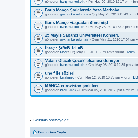
gönderen
barışmançokolik
» Pzr Haz 20, 2010 12:17 pm » fo
Barış Manço Şarkılarıyla Yaza Merhaba
gönderen
gokhankaraduman
» Çrş May 26, 2010 15:43 pm »
Barış Manço viagradan ölmemiş!
gönderen
barışmançokolik
» Pzr May 23, 2010 13:02 pm » fo
25 Mayıs Sabancı Üniversitesi Konseri.
gönderen
gokhankaraduman
» Cum May 21, 2010 17:04 pm »
İhraç : ŞıRaB_IcLaB
gönderen
Mod
» Prş May 13, 2010 02:29 am » forum
Forum C
'Adam Olacak Çocuk' efsanesi dönüyor
gönderen
barışmançokolik
» Cmt May 08, 2010 12:35 pm » f
une fille sözleri
gönderen
kulahmet
» Cum Mar 12, 2010 16:23 pm » forum
BM
MANGA eurovision şarkıları ..
gönderen
kadir 2023
» Cum Mar 05, 2010 20:56 pm » forum
T
Gelişmiş aramaya git
Forum Ana Sayfa