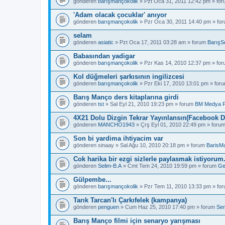
gönderen
barışmançokolik
» Pzt Oca 31, 2011 12:42 pm » fo
'Adam olacak çocuklar' anıyor
gönderen
barışmançokolik
» Pzr Oca 30, 2011 14:40 pm » fo
selam
gönderen
asiatic
» Pzt Oca 17, 2011 03:28 am » forum
BarışS
Babasından yadigar
gönderen
barışmançokolik
» Pzr Kas 14, 2010 12:37 pm » fo
Kol düğmeleri şarkısının ingilizcesi
gönderen
barışmançokolik
» Pzr Eki 17, 2010 13:01 pm » for
Barış Manço ders kitaplarına girdi
gönderen
tst
» Sal Eyl 21, 2010 19:23 pm » forum
BM Medya 
4X21 Dolu Dizgin Tekrar Yayınlansın(Facebook D
gönderen
MANCHO1943
» Çrş Eyl 01, 2010 22:49 pm » foru
Son bi yardima ihtiyacim var
gönderen
sinaay
» Sal Ağu 10, 2010 20:18 pm » forum
BarisM
Cok harika bir ezgi sizlerle paylasmak istiyorum
gönderen
Selim-B.A
» Cmt Tem 24, 2010 19:59 pm » forum
Ge
Gülpembe...
gönderen
barışmançokolik
» Pzr Tem 11, 2010 13:33 pm » fo
Tarık Tarcan'lı Çarkıfelek (kampanya)
gönderen
penguen
» Cum Haz 25, 2010 17:40 pm » forum
Ser
Barış Manço filmi için senaryo yarışması