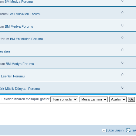
0
rum
BM Medya Forumu
0
 forum
BM Etkinlikleri Forumu
0
rum
BM Medya Forumu
0
 forum
BM Etkinlikleri Forumu
0
ezaları
0
orum
BM Medya Forumu
0
 Eserleri Forumu
0
ürk Müzik Dünyası Forumu
Eskiden itibaren mesajları göster
Bize ulaşın
Ta