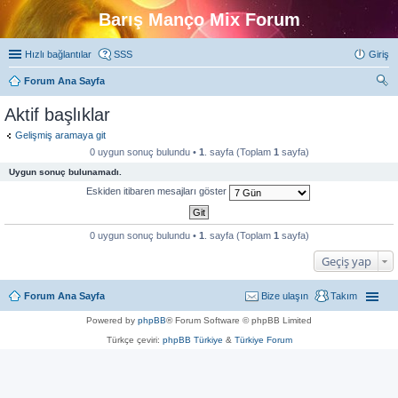
Barış Manço Mix Forum
Hızlı bağlantılar
SSS
Giriş
Forum Ana Sayfa
ra
Aktif başlıklar
Gelişmiş aramaya git
0 uygun sonuç bulundu •
1
. sayfa (Toplam
1
sayfa)
Uygun sonuç bulunamadı.
Eskiden itibaren mesajları göster
0 uygun sonuç bulundu •
1
. sayfa (Toplam
1
sayfa)
Geçiş yap
Forum Ana Sayfa
Bize ulaşın
Takım
Powered by
phpBB
® Forum Software © phpBB Limited
Türkçe çeviri:
phpBB Türkiye
&
Türkiye Forum