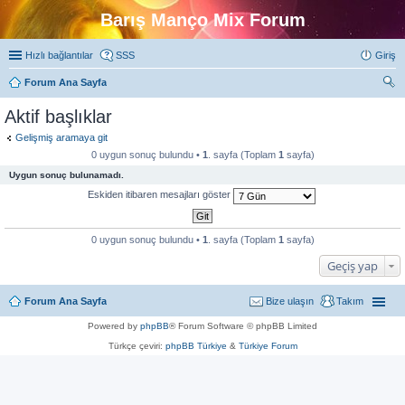
Barış Manço Mix Forum
Hızlı bağlantılar
SSS
Giriş
Forum Ana Sayfa
ra
Aktif başlıklar
Gelişmiş aramaya git
0 uygun sonuç bulundu •
1
. sayfa (Toplam
1
sayfa)
Uygun sonuç bulunamadı.
Eskiden itibaren mesajları göster
0 uygun sonuç bulundu •
1
. sayfa (Toplam
1
sayfa)
Geçiş yap
Forum Ana Sayfa
Bize ulaşın
Takım
Powered by
phpBB
® Forum Software © phpBB Limited
Türkçe çeviri:
phpBB Türkiye
&
Türkiye Forum