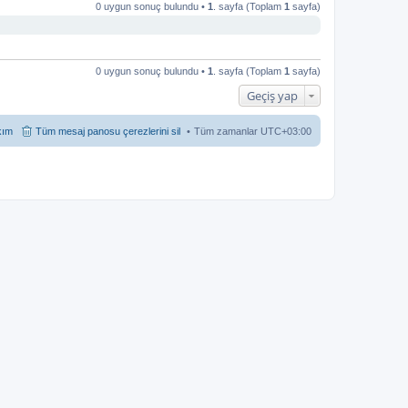
0 uygun sonuç bulundu •
1
. sayfa (Toplam
1
sayfa)
0 uygun sonuç bulundu •
1
. sayfa (Toplam
1
sayfa)
Geçiş yap
kım
Tüm mesaj panosu çerezlerini sil
Tüm zamanlar
UTC+03:00