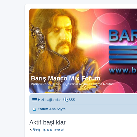
Barış Manço Mix Forum
BarışSeverler Kulübü Üyelerinin Resmi Buluşma Noktası
Hızlı bağlantılar
SSS
Forum Ana Sayfa
Aktif başlıklar
Gelişmiş aramaya git