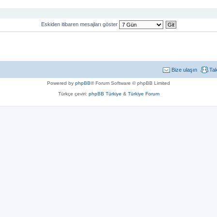
Eskiden itibaren mesajları göster
Bize ulaşın
Ta
Powered by
phpBB
® Forum Software © phpBB Limited
Türkçe çeviri:
phpBB Türkiye
&
Türkiye Forum