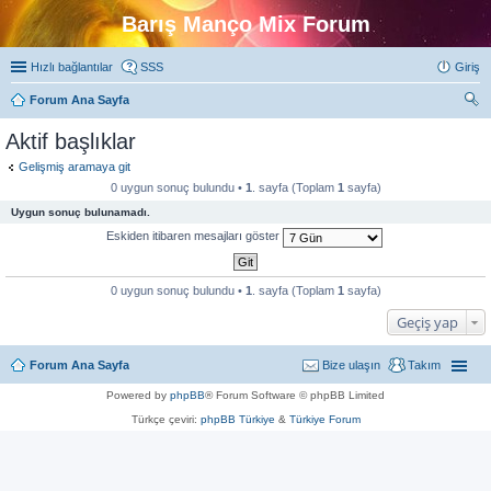
Barış Manço Mix Forum
Hızlı bağlantılar
SSS
Giriş
Forum Ana Sayfa
ra
Aktif başlıklar
Gelişmiş aramaya git
0 uygun sonuç bulundu •
1
. sayfa (Toplam
1
sayfa)
Uygun sonuç bulunamadı.
Eskiden itibaren mesajları göster
0 uygun sonuç bulundu •
1
. sayfa (Toplam
1
sayfa)
Geçiş yap
Forum Ana Sayfa
Bize ulaşın
Takım
Powered by
phpBB
® Forum Software © phpBB Limited
Türkçe çeviri:
phpBB Türkiye
&
Türkiye Forum