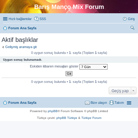
Barış Manço Mix Forum
Hızlı bağlantılar
SSS
Giriş
Forum Ana Sayfa
ra
Aktif başlıklar
Gelişmiş aramaya git
0 uygun sonuç bulundu •
1
. sayfa (Toplam
1
sayfa)
Uygun sonuç bulunamadı.
Eskiden itibaren mesajları göster
0 uygun sonuç bulundu •
1
. sayfa (Toplam
1
sayfa)
Geçiş yap
Forum Ana Sayfa
Bize ulaşın
Takım
Powered by
phpBB
® Forum Software © phpBB Limited
Türkçe çeviri:
phpBB Türkiye
&
Türkiye Forum