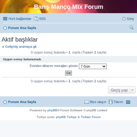
Barış Manço Mix Forum
Hızlı bağlantılar
SSS
Giriş
Forum Ana Sayfa
ra
Aktif başlıklar
Gelişmiş aramaya git
0 uygun sonuç bulundu •
1
. sayfa (Toplam
1
sayfa)
Uygun sonuç bulunamadı.
Eskiden itibaren mesajları göster
0 uygun sonuç bulundu •
1
. sayfa (Toplam
1
sayfa)
Geçiş yap
Forum Ana Sayfa
Bize ulaşın
Takım
Powered by
phpBB
® Forum Software © phpBB Limited
Türkçe çeviri:
phpBB Türkiye
&
Türkiye Forum