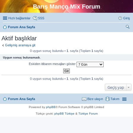
Barış Manço Mix Forum
Hızlı bağlantılar
SSS
Giriş
Forum Ana Sayfa
ra
Aktif başlıklar
Gelişmiş aramaya git
0 uygun sonuç bulundu •
1
. sayfa (Toplam
1
sayfa)
Uygun sonuç bulunamadı.
Eskiden itibaren mesajları göster
0 uygun sonuç bulundu •
1
. sayfa (Toplam
1
sayfa)
Geçiş yap
Forum Ana Sayfa
Bize ulaşın
Takım
Powered by
phpBB
® Forum Software © phpBB Limited
Türkçe çeviri:
phpBB Türkiye
&
Türkiye Forum