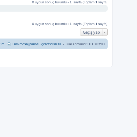
0 uygun sonuç bulundu •
1
. sayfa (Toplam
1
sayfa)
0 uygun sonuç bulundu •
1
. sayfa (Toplam
1
sayfa)
Geçiş yap
kım
Tüm mesaj panosu çerezlerini sil
Tüm zamanlar
UTC+03:00