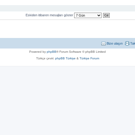
Eskiden itibaren mesajları göster
Bize ulaşın
Ta
Powered by
phpBB
® Forum Software © phpBB Limited
Türkçe çeviri:
phpBB Türkiye
&
Türkiye Forum