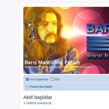
Barış Manço Mix Forum
BarışSeverler Kulübü Üyelerinin Resmi Buluşma Noktası
Hızlı bağlantılar
SSS
Forum Ana Sayfa
Aktif başlıklar
Gelişmiş aramaya git