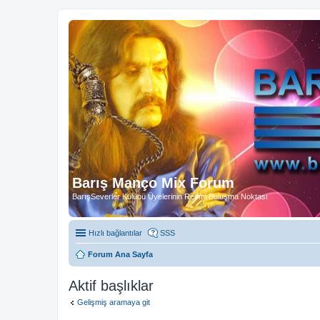
Barış Manço Mix Forum
BarışSeverler Kulübü Üyelerinin Resmi Buluşma Noktası
Hızlı bağlantılar
SSS
Forum Ana Sayfa
Aktif başlıklar
Gelişmiş aramaya git