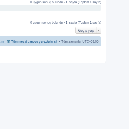
0 uygun sonuç bulundu •
1
. sayfa (Toplam
1
sayfa)
0 uygun sonuç bulundu •
1
. sayfa (Toplam
1
sayfa)
Geçiş yap
kım
Tüm mesaj panosu çerezlerini sil
Tüm zamanlar
UTC+03:00