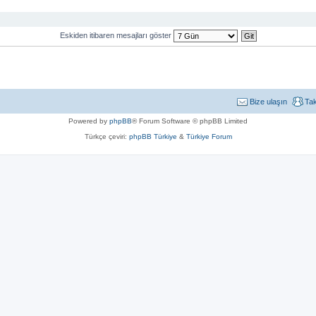
Eskiden itibaren mesajları göster
Bize ulaşın
Ta
Powered by
phpBB
® Forum Software © phpBB Limited
Türkçe çeviri:
phpBB Türkiye
&
Türkiye Forum