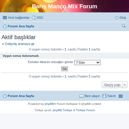
Barış Manço Mix Forum
Hızlı bağlantılar
SSS
Giriş
Forum Ana Sayfa
ra
Aktif başlıklar
Gelişmiş aramaya git
0 uygun sonuç bulundu •
1
. sayfa (Toplam
1
sayfa)
Uygun sonuç bulunamadı.
Eskiden itibaren mesajları göster
0 uygun sonuç bulundu •
1
. sayfa (Toplam
1
sayfa)
Geçiş yap
Forum Ana Sayfa
Bize ulaşın
Takım
Powered by
phpBB
® Forum Software © phpBB Limited
Türkçe çeviri:
phpBB Türkiye
&
Türkiye Forum