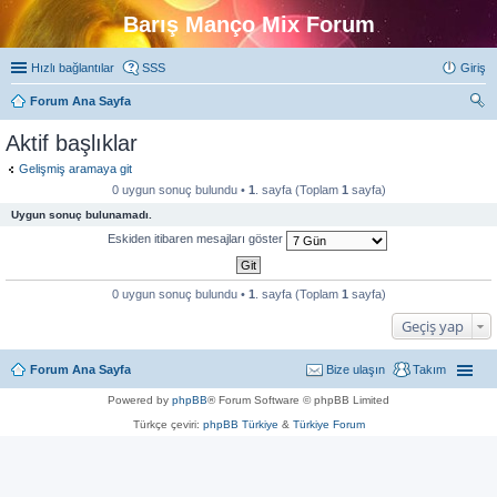
Barış Manço Mix Forum
Hızlı bağlantılar
SSS
Giriş
Forum Ana Sayfa
ra
Aktif başlıklar
Gelişmiş aramaya git
0 uygun sonuç bulundu •
1
. sayfa (Toplam
1
sayfa)
Uygun sonuç bulunamadı.
Eskiden itibaren mesajları göster
0 uygun sonuç bulundu •
1
. sayfa (Toplam
1
sayfa)
Geçiş yap
Forum Ana Sayfa
Bize ulaşın
Takım
Powered by
phpBB
® Forum Software © phpBB Limited
Türkçe çeviri:
phpBB Türkiye
&
Türkiye Forum