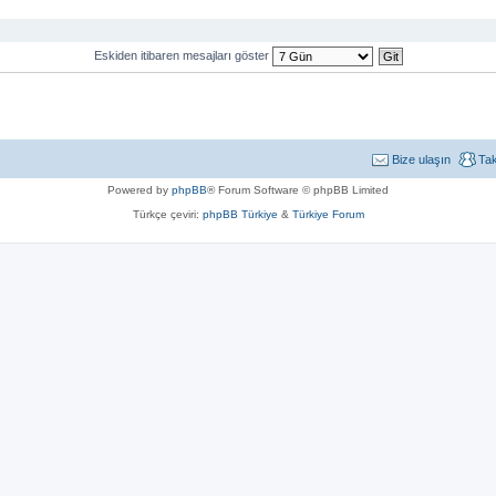
Eskiden itibaren mesajları göster
Bize ulaşın
Ta
Powered by
phpBB
® Forum Software © phpBB Limited
Türkçe çeviri:
phpBB Türkiye
&
Türkiye Forum