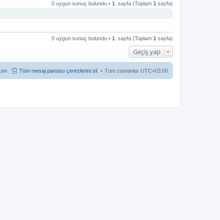
0 uygun sonuç bulundu •
1
. sayfa (Toplam
1
sayfa)
0 uygun sonuç bulundu •
1
. sayfa (Toplam
1
sayfa)
Geçiş yap
kım
Tüm mesaj panosu çerezlerini sil
Tüm zamanlar
UTC+03:00