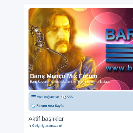
Barış Manço Mix Forum
BarışSeverler Kulübü Üyelerinin Resmi Buluşma Noktası
Hızlı bağlantılar
SSS
Forum Ana Sayfa
Aktif başlıklar
Gelişmiş aramaya git