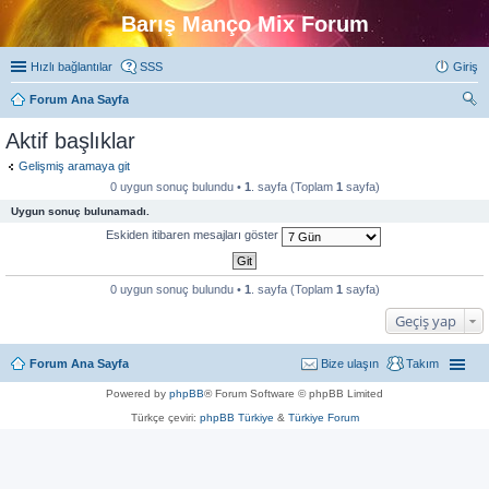
Barış Manço Mix Forum
Hızlı bağlantılar
SSS
Giriş
Forum Ana Sayfa
ra
Aktif başlıklar
Gelişmiş aramaya git
0 uygun sonuç bulundu •
1
. sayfa (Toplam
1
sayfa)
Uygun sonuç bulunamadı.
Eskiden itibaren mesajları göster
0 uygun sonuç bulundu •
1
. sayfa (Toplam
1
sayfa)
Geçiş yap
Forum Ana Sayfa
Bize ulaşın
Takım
Powered by
phpBB
® Forum Software © phpBB Limited
Türkçe çeviri:
phpBB Türkiye
&
Türkiye Forum