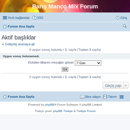
Barış Manço Mix Forum
Hızlı bağlantılar
SSS
Giriş
Forum Ana Sayfa
ra
Aktif başlıklar
Gelişmiş aramaya git
0 uygun sonuç bulundu •
1
. sayfa (Toplam
1
sayfa)
Uygun sonuç bulunamadı.
Eskiden itibaren mesajları göster
0 uygun sonuç bulundu •
1
. sayfa (Toplam
1
sayfa)
Geçiş yap
Forum Ana Sayfa
Bize ulaşın
Takım
Powered by
phpBB
® Forum Software © phpBB Limited
Türkçe çeviri:
phpBB Türkiye
&
Türkiye Forum