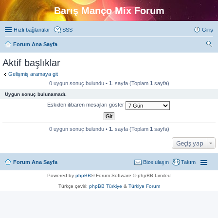
Barış Manço Mix Forum
Hızlı bağlantılar
SSS
Giriş
Forum Ana Sayfa
ra
Aktif başlıklar
Gelişmiş aramaya git
0 uygun sonuç bulundu •
1
. sayfa (Toplam
1
sayfa)
Uygun sonuç bulunamadı.
Eskiden itibaren mesajları göster
0 uygun sonuç bulundu •
1
. sayfa (Toplam
1
sayfa)
Geçiş yap
Forum Ana Sayfa
Bize ulaşın
Takım
Powered by
phpBB
® Forum Software © phpBB Limited
Türkçe çeviri:
phpBB Türkiye
&
Türkiye Forum