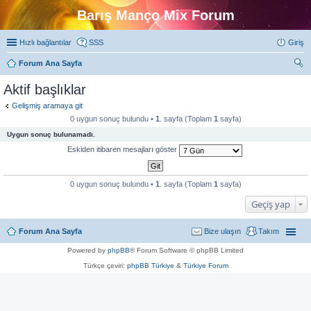
Barış Manço Mix Forum
Hızlı bağlantılar
SSS
Giriş
Forum Ana Sayfa
ra
Aktif başlıklar
Gelişmiş aramaya git
0 uygun sonuç bulundu •
1
. sayfa (Toplam
1
sayfa)
Uygun sonuç bulunamadı.
Eskiden itibaren mesajları göster
0 uygun sonuç bulundu •
1
. sayfa (Toplam
1
sayfa)
Geçiş yap
Forum Ana Sayfa
Bize ulaşın
Takım
Powered by
phpBB
® Forum Software © phpBB Limited
Türkçe çeviri:
phpBB Türkiye
&
Türkiye Forum