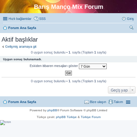
Barış Manço Mix Forum
Hızlı bağlantılar
SSS
Giriş
Forum Ana Sayfa
ra
Aktif başlıklar
Gelişmiş aramaya git
0 uygun sonuç bulundu •
1
. sayfa (Toplam
1
sayfa)
Uygun sonuç bulunamadı.
Eskiden itibaren mesajları göster
0 uygun sonuç bulundu •
1
. sayfa (Toplam
1
sayfa)
Geçiş yap
Forum Ana Sayfa
Bize ulaşın
Takım
Powered by
phpBB
® Forum Software © phpBB Limited
Türkçe çeviri:
phpBB Türkiye
&
Türkiye Forum