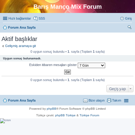
Barış Manço Mix Forum
Hızlı bağlantılar
SSS
Giriş
Forum Ana Sayfa
ra
Aktif başlıklar
Gelişmiş aramaya git
0 uygun sonuç bulundu •
1
. sayfa (Toplam
1
sayfa)
Uygun sonuç bulunamadı.
Eskiden itibaren mesajları göster
0 uygun sonuç bulundu •
1
. sayfa (Toplam
1
sayfa)
Geçiş yap
Forum Ana Sayfa
Bize ulaşın
Takım
Powered by
phpBB
® Forum Software © phpBB Limited
Türkçe çeviri:
phpBB Türkiye
&
Türkiye Forum