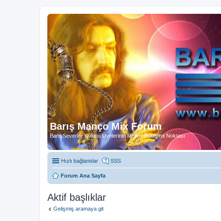
Barış Manço Mix Forum
BarışSeverler Kulübü Üyelerinin Resmi Buluşma Noktası
Hızlı bağlantılar
SSS
Forum Ana Sayfa
Aktif başlıklar
Gelişmiş aramaya git