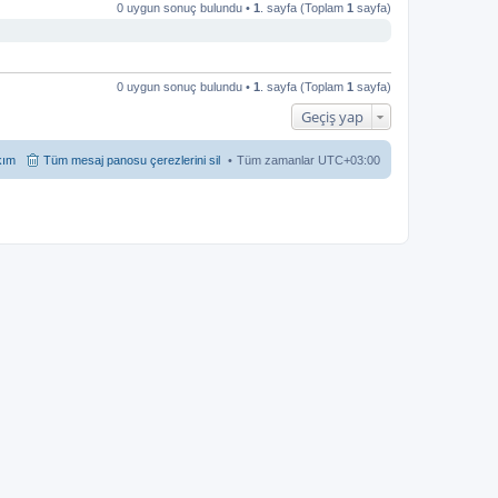
0 uygun sonuç bulundu •
1
. sayfa (Toplam
1
sayfa)
0 uygun sonuç bulundu •
1
. sayfa (Toplam
1
sayfa)
Geçiş yap
kım
Tüm mesaj panosu çerezlerini sil
Tüm zamanlar
UTC+03:00