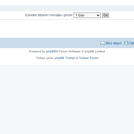
Eskiden itibaren mesajları göster
Bize ulaşın
Ta
Powered by
phpBB
® Forum Software © phpBB Limited
Türkçe çeviri:
phpBB Türkiye
&
Türkiye Forum