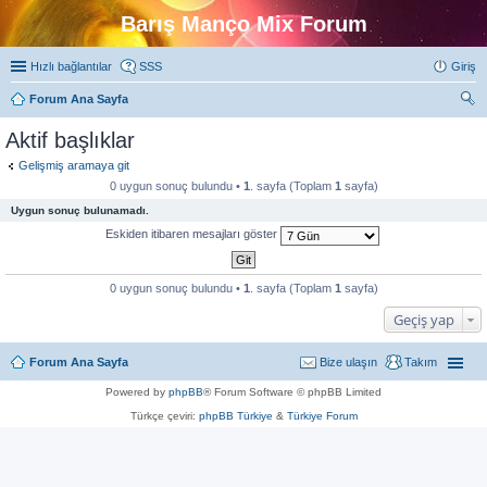
Barış Manço Mix Forum
Hızlı bağlantılar
SSS
Giriş
Forum Ana Sayfa
ra
Aktif başlıklar
Gelişmiş aramaya git
0 uygun sonuç bulundu •
1
. sayfa (Toplam
1
sayfa)
Uygun sonuç bulunamadı.
Eskiden itibaren mesajları göster
0 uygun sonuç bulundu •
1
. sayfa (Toplam
1
sayfa)
Geçiş yap
Forum Ana Sayfa
Bize ulaşın
Takım
Powered by
phpBB
® Forum Software © phpBB Limited
Türkçe çeviri:
phpBB Türkiye
&
Türkiye Forum