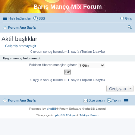
Barış Manço Mix Forum
Hızlı bağlantılar
SSS
Giriş
Forum Ana Sayfa
ra
Aktif başlıklar
Gelişmiş aramaya git
0 uygun sonuç bulundu •
1
. sayfa (Toplam
1
sayfa)
Uygun sonuç bulunamadı.
Eskiden itibaren mesajları göster
0 uygun sonuç bulundu •
1
. sayfa (Toplam
1
sayfa)
Geçiş yap
Forum Ana Sayfa
Bize ulaşın
Takım
Powered by
phpBB
® Forum Software © phpBB Limited
Türkçe çeviri:
phpBB Türkiye
&
Türkiye Forum