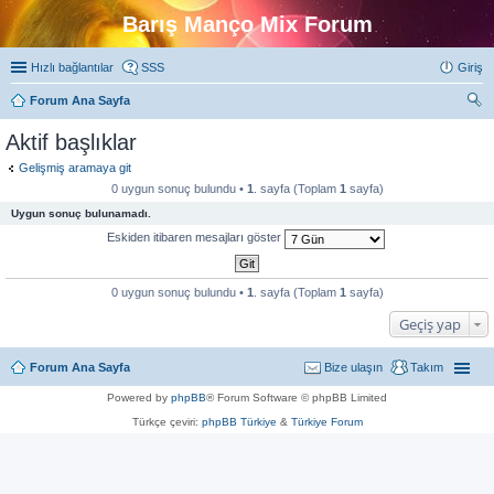
Barış Manço Mix Forum
Hızlı bağlantılar
SSS
Giriş
Forum Ana Sayfa
ra
Aktif başlıklar
Gelişmiş aramaya git
0 uygun sonuç bulundu •
1
. sayfa (Toplam
1
sayfa)
Uygun sonuç bulunamadı.
Eskiden itibaren mesajları göster
0 uygun sonuç bulundu •
1
. sayfa (Toplam
1
sayfa)
Geçiş yap
Forum Ana Sayfa
Bize ulaşın
Takım
Powered by
phpBB
® Forum Software © phpBB Limited
Türkçe çeviri:
phpBB Türkiye
&
Türkiye Forum