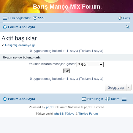
Barış Manço Mix Forum
Hızlı bağlantılar
SSS
Giriş
Forum Ana Sayfa
ra
Aktif başlıklar
Gelişmiş aramaya git
0 uygun sonuç bulundu •
1
. sayfa (Toplam
1
sayfa)
Uygun sonuç bulunamadı.
Eskiden itibaren mesajları göster
0 uygun sonuç bulundu •
1
. sayfa (Toplam
1
sayfa)
Geçiş yap
Forum Ana Sayfa
Bize ulaşın
Takım
Powered by
phpBB
® Forum Software © phpBB Limited
Türkçe çeviri:
phpBB Türkiye
&
Türkiye Forum