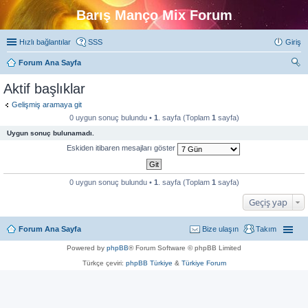
Barış Manço Mix Forum
Hızlı bağlantılar
SSS
Giriş
Forum Ana Sayfa
ra
Aktif başlıklar
Gelişmiş aramaya git
0 uygun sonuç bulundu •
1
. sayfa (Toplam
1
sayfa)
Uygun sonuç bulunamadı.
Eskiden itibaren mesajları göster
0 uygun sonuç bulundu •
1
. sayfa (Toplam
1
sayfa)
Geçiş yap
Forum Ana Sayfa
Bize ulaşın
Takım
Powered by
phpBB
® Forum Software © phpBB Limited
Türkçe çeviri:
phpBB Türkiye
&
Türkiye Forum