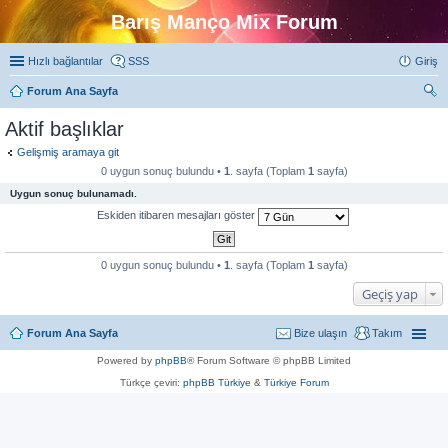
Barış Manço Mix Forum
Hızlı bağlantılar
SSS
Giriş
Forum Ana Sayfa
ra
Aktif başlıklar
Gelişmiş aramaya git
0 uygun sonuç bulundu •
1
. sayfa (Toplam
1
sayfa)
Uygun sonuç bulunamadı.
Eskiden itibaren mesajları göster
0 uygun sonuç bulundu •
1
. sayfa (Toplam
1
sayfa)
Geçiş yap
Forum Ana Sayfa
Bize ulaşın
Takım
Powered by
phpBB
® Forum Software © phpBB Limited
Türkçe çeviri:
phpBB Türkiye
&
Türkiye Forum