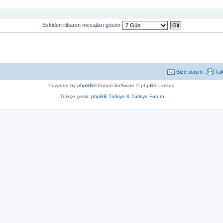
Eskiden itibaren mesajları göster
Bize ulaşın
Ta
Powered by
phpBB
® Forum Software © phpBB Limited
Türkçe çeviri:
phpBB Türkiye
&
Türkiye Forum