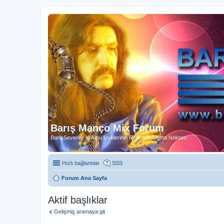
Barış Manço Mix Forum
BarışSeverler Kulübü Üyelerinin Resmi Buluşma Noktası
Hızlı bağlantılar
SSS
Forum Ana Sayfa
Aktif başlıklar
Gelişmiş aramaya git