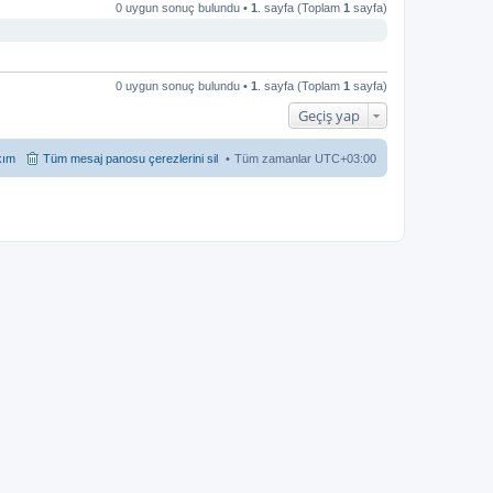
0 uygun sonuç bulundu •
1
. sayfa (Toplam
1
sayfa)
0 uygun sonuç bulundu •
1
. sayfa (Toplam
1
sayfa)
Geçiş yap
kım
Tüm mesaj panosu çerezlerini sil
Tüm zamanlar
UTC+03:00