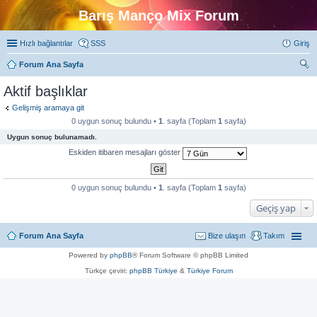
Barış Manço Mix Forum
Hızlı bağlantılar
SSS
Giriş
Forum Ana Sayfa
ra
Aktif başlıklar
Gelişmiş aramaya git
0 uygun sonuç bulundu •
1
. sayfa (Toplam
1
sayfa)
Uygun sonuç bulunamadı.
Eskiden itibaren mesajları göster
0 uygun sonuç bulundu •
1
. sayfa (Toplam
1
sayfa)
Geçiş yap
Forum Ana Sayfa
Bize ulaşın
Takım
Powered by
phpBB
® Forum Software © phpBB Limited
Türkçe çeviri:
phpBB Türkiye
&
Türkiye Forum