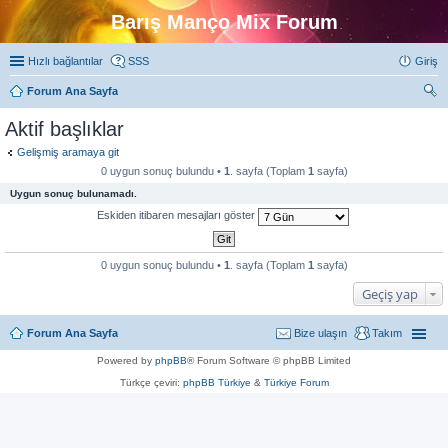
Barış Manço Mix Forum
Hızlı bağlantılar
SSS
Giriş
Forum Ana Sayfa
ra
Aktif başlıklar
Gelişmiş aramaya git
0 uygun sonuç bulundu •
1
. sayfa (Toplam
1
sayfa)
Uygun sonuç bulunamadı.
Eskiden itibaren mesajları göster
0 uygun sonuç bulundu •
1
. sayfa (Toplam
1
sayfa)
Geçiş yap
Forum Ana Sayfa
Bize ulaşın
Takım
Powered by
phpBB
® Forum Software © phpBB Limited
Türkçe çeviri:
phpBB Türkiye
&
Türkiye Forum