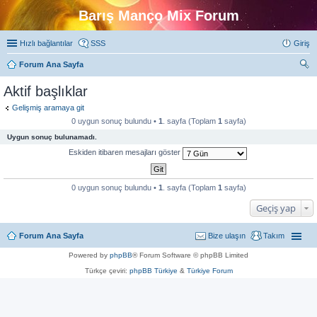
Barış Manço Mix Forum
Hızlı bağlantılar
SSS
Giriş
Forum Ana Sayfa
ra
Aktif başlıklar
Gelişmiş aramaya git
0 uygun sonuç bulundu •
1
. sayfa (Toplam
1
sayfa)
Uygun sonuç bulunamadı.
Eskiden itibaren mesajları göster
0 uygun sonuç bulundu •
1
. sayfa (Toplam
1
sayfa)
Geçiş yap
Forum Ana Sayfa
Bize ulaşın
Takım
Powered by
phpBB
® Forum Software © phpBB Limited
Türkçe çeviri:
phpBB Türkiye
&
Türkiye Forum