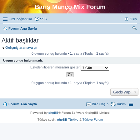
Barış Manço Mix Forum
Hızlı bağlantılar
SSS
Giriş
Forum Ana Sayfa
ra
Aktif başlıklar
Gelişmiş aramaya git
0 uygun sonuç bulundu •
1
. sayfa (Toplam
1
sayfa)
Uygun sonuç bulunamadı.
Eskiden itibaren mesajları göster
0 uygun sonuç bulundu •
1
. sayfa (Toplam
1
sayfa)
Geçiş yap
Forum Ana Sayfa
Bize ulaşın
Takım
Powered by
phpBB
® Forum Software © phpBB Limited
Türkçe çeviri:
phpBB Türkiye
&
Türkiye Forum