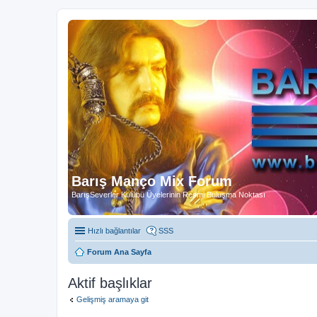
Barış Manço Mix Forum
BarışSeverler Kulübü Üyelerinin Resmi Buluşma Noktası
Hızlı bağlantılar
SSS
Forum Ana Sayfa
Aktif başlıklar
Gelişmiş aramaya git