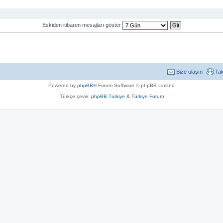
Eskiden itibaren mesajları göster
Bize ulaşın
Ta
Powered by
phpBB
® Forum Software © phpBB Limited
Türkçe çeviri:
phpBB Türkiye
&
Türkiye Forum