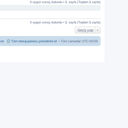
0 uygun sonuç bulundu •
1
. sayfa (Toplam
1
sayfa)
0 uygun sonuç bulundu •
1
. sayfa (Toplam
1
sayfa)
Geçiş yap
kım
Tüm mesaj panosu çerezlerini sil
Tüm zamanlar
UTC+03:00