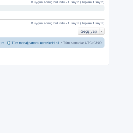
0 uygun sonuç bulundu •
1
. sayfa (Toplam
1
sayfa)
0 uygun sonuç bulundu •
1
. sayfa (Toplam
1
sayfa)
Geçiş yap
kım
Tüm mesaj panosu çerezlerini sil
Tüm zamanlar
UTC+03:00