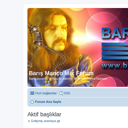
Barış Manço Mix Forum
BarışSeverler Kulübü Üyelerinin Resmi Buluşma Noktası
Hızlı bağlantılar
SSS
Forum Ana Sayfa
Aktif başlıklar
Gelişmiş aramaya git