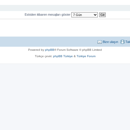
Eskiden itibaren mesajları göster
Bize ulaşın
Ta
Powered by
phpBB
® Forum Software © phpBB Limited
Türkçe çeviri:
phpBB Türkiye
&
Türkiye Forum