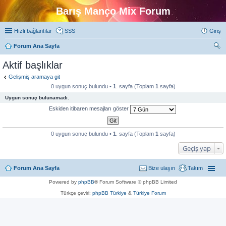
Barış Manço Mix Forum
Hızlı bağlantılar
SSS
Giriş
Forum Ana Sayfa
ra
Aktif başlıklar
Gelişmiş aramaya git
0 uygun sonuç bulundu •
1
. sayfa (Toplam
1
sayfa)
Uygun sonuç bulunamadı.
Eskiden itibaren mesajları göster
0 uygun sonuç bulundu •
1
. sayfa (Toplam
1
sayfa)
Geçiş yap
Forum Ana Sayfa
Bize ulaşın
Takım
Powered by
phpBB
® Forum Software © phpBB Limited
Türkçe çeviri:
phpBB Türkiye
&
Türkiye Forum