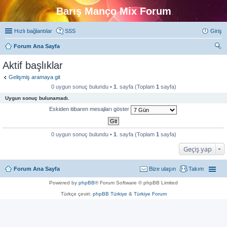
Barış Manço Mix Forum
Hızlı bağlantılar
SSS
Giriş
Forum Ana Sayfa
ra
Aktif başlıklar
Gelişmiş aramaya git
0 uygun sonuç bulundu •
1
. sayfa (Toplam
1
sayfa)
Uygun sonuç bulunamadı.
Eskiden itibaren mesajları göster
0 uygun sonuç bulundu •
1
. sayfa (Toplam
1
sayfa)
Geçiş yap
Forum Ana Sayfa
Bize ulaşın
Takım
Powered by
phpBB
® Forum Software © phpBB Limited
Türkçe çeviri:
phpBB Türkiye
&
Türkiye Forum